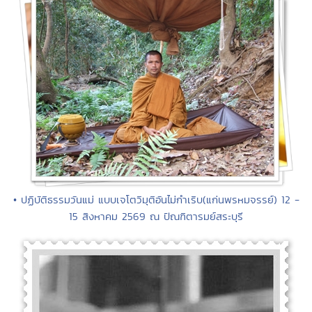
• ปฏิบัติธรรมวันแม่ แบบเจโตวิมุติอันไม่กำเริบ(แก่นพรหมจรรย์) 12 -
15 สิงหาคม 2569 ณ ปัณฑิตารมย์สระบุรี