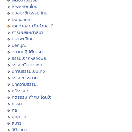
สัญลักษณ์ไทย
มุมสมาชิกธรรมะไทย
Donation
เทศกาลงานวัดช่วยชาติ
การเผยแผ่ศาสนา
ประเพณีไทย
บอกบุญ
สถานปฏิบัติธรรม
ธรรมะจากหลวงพ่อ
ธรรมะกับเยาวชน
นิทานธรรมะบันเทิง
ธรรมะบรรยาย
บทความธรรมะ
กวีธรรมะ
คติธรรม คำคม โดนใจ
กรรม
ศีล
บุญทาน
สมาธิ
วิปัสสนา