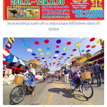
วัดมณฑปเชิญร่วมสร้างท้าวเวสสุวรรณและไถ่ชีวิตโคกระบือประจำ
ปี2568