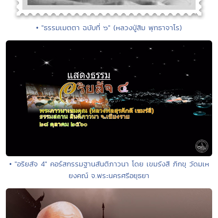
• "ธรรมเมตตา ฉบับที่ ๖" (หลวงปู่สิม พุทธาจาโร)
• "อริยสัจ 4" คอร์สกรรมฐานสันติภาวนา โดย เขมรังสี ภิกขุ วัดมเห
ยงคณ์ จ.พระนครศรีอยุธยา