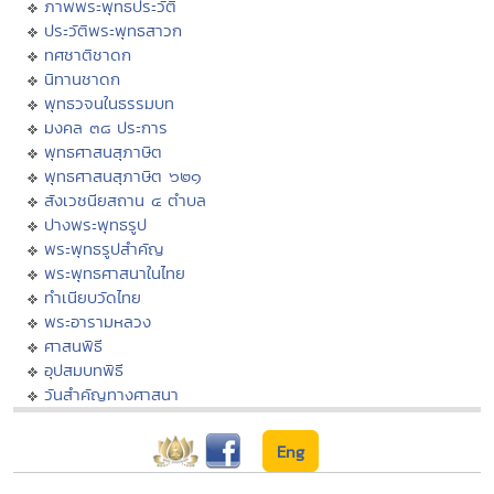
ภาพพระพุทธประวัติ
ประวัติพระพุทธสาวก
ทศชาติชาดก
นิทานชาดก
พุทธวจนในธรรมบท
มงคล ๓๘ ประการ
พุทธศาสนสุภาษิต
พุทธศาสนสุภาษิต ๖๒๑
สังเวชนียสถาน ๔ ตำบล
ปางพระพุทธรูป
พระพุทธรูปสำคัญ
พระพุทธศาสนาในไทย
ทำเนียบวัดไทย
พระอารามหลวง
ศาสนพิธี
อุปสมบทพิธี
วันสำคัญทางศาสนา
Eng