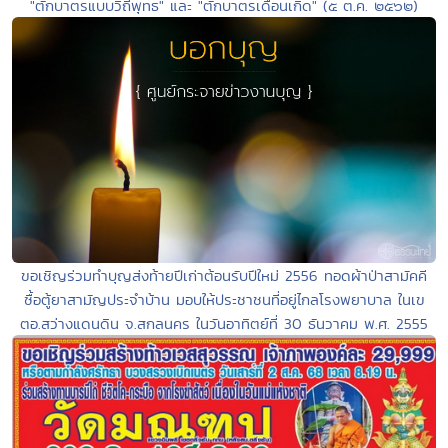
"ตักบาตรแบบวิถีพุทธ" และ "ตักบาตรเดือนเกิด" (๕ ต.ค. ๒๕๖๒)
ขอเชิญร่วมทำบุญส่งท้ายปีเก่าต้อนรับปีใหม่ 2556 ทอดผ้าป่าสามัคคี
ซื้อตู้ยาสามัญประจำบ้าน มอบให้ประชาชนที่อยู่ไกลโรงพยาบาล ในเข
ตอ.สว่างแดนดิน จ.สกลนคร ในวันอาทิตย์ที่ 30 ธันวาคม พ.ศ. 2555