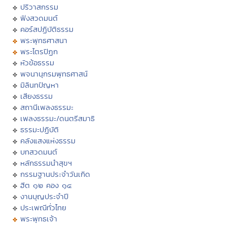
ปริวาสกรรม
ฟังสวดมนต์
คอร์สปฏิบัติธรรม
พระพุทธศาสนา
พระไตรปิฏก
หัวข้อธรรม
พจนานุกรมพุทธศาสน์
มิลินทปัญหา
เสียงธรรม
สถานีเพลงธรรมะ
เพลงธรรมะ/ดนตรีสมาธิ
ธรรมะปฏิบัติ
คลังแสงแห่งธรรม
บทสวดมนต์
หลักธรรมนำสุขฯ
กรรมฐานประจำวันเกิด
ฮีต ๑๒ คอง ๑๔
งานบุญประจำปี
ประเพณีทั่วไทย
พระพุทธเจ้า