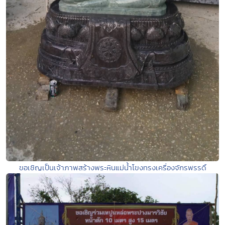
ขอเชิญเป็นเจ้าภาพสร้างพระหินแม่น้ำโขงทรงเครื่องจักรพรรดิ์