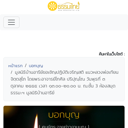
ค้นหาในเว็บไซต์ :
หน้าแรก
บอกบุญ
มูลนิธิบ้านอารีย์ขอเชิญปฏิบัติเจริญสติ แนวหลวงพ่อเทียน
จิตฺตสุโภ โดยพระอาจารย์โกศิล ปริปุณฺโณ วันพุธที่ ๓
ตุลาคม ๒๕๕๕ เวลา ๑๓.๐๐-๒๐.๐๐ น. ณ.ชั้น 3 ห้องสมุด
ธรรมะฯ มูลนิธิบ้านอารีย์