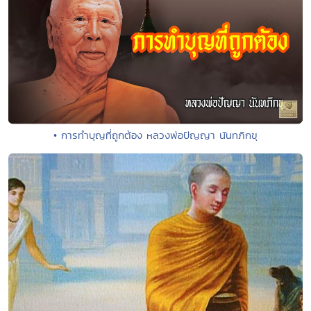
• การทำบุญที่ถูกต้อง หลวงพ่อปัญญา นันทภิกขุ