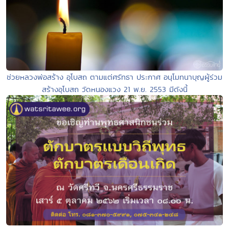
ช่วยหลวงพ่อสร้าง อุโบสถ ตามแต่ศรัทธา ประกาศ อนุโมทนาบุญผู้ร่วม
สร้างอุโบสถ วัดหนองแวง 21 พ.ย. 2553 มีดังนี้