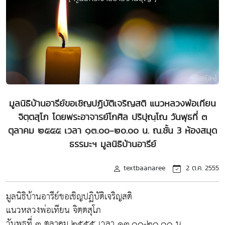
มูลนิธิบ้านอารีย์ขอเชิญปฏิบัติเจริญสติ แนวหลวงพ่อเทียน
จิตฺตสุโภ โดยพระอาจารย์โกศิล ปริปุณฺโณ วันพุธที่ ๓
ตุลาคม ๒๕๕๕ เวลา ๑๓.๐๐-๒๐.๐๐ น. ณ.ชั้น 3 ห้องสมุด
ธรรมะฯ มูลนิธิบ้านอารีย์
textbaanaree
2 ต.ค. 2555
มูลนิธิบ้านอารีย์ขอเชิญปฏิบัติเจริญสติ
แนวหลวงพ่อเทียน จิตฺตสุโภ
วันพุธที่ ๓ ตุลาคม ๒๕๕๕ เวลา ๑๓.๐๐-๒๐.๐๐ น.