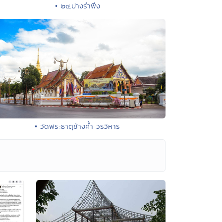
• ๒๔.ปางรำพึง
• วัดพระธาตุช้างค้ำ วรวิหาร