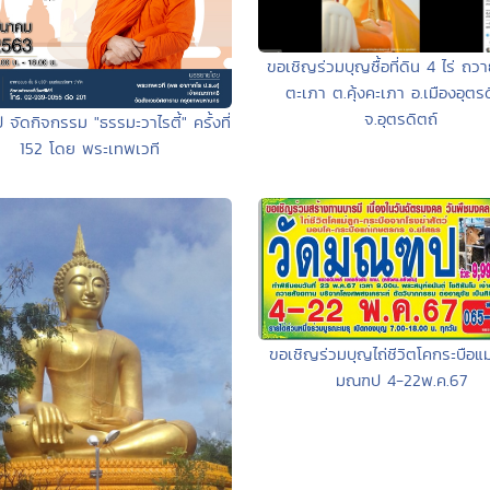
ขอเชิญร่วมบุญซื้อที่ดิน 4 ไร่ ถวาย
ตะเภา ต.คุ้งคะเภา อ.เมืองอุตรด
จ.อุตรดิตถ์
ป จัดกิจกรรม "ธรรมะวาไรตี้" ครั้งที่
152 โดย พระเทพเวที
ขอเชิญร่วมบุญไถ่ชีวิตโคกระบือแม
มณฑป 4-22พ.ค.67