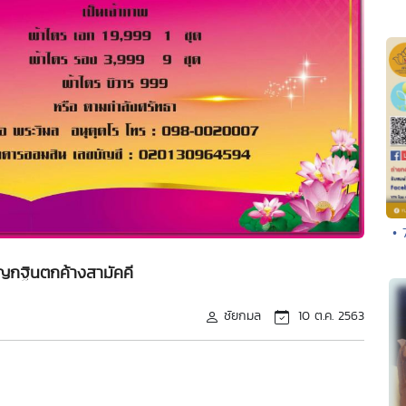
• 
ุญกฐินตกค้างสามัคคี
ชัยกมล
10 ต.ค. 2563