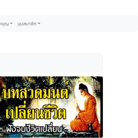
กบุญ
มุมสมาชิก