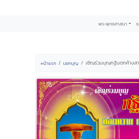
พระพุทธศาสนา
ธ
เชิญร่วมบุญกฐินตกค้างสา
หน้าแรก
บอกบุญ