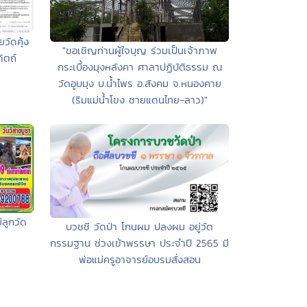
วัดคุ้ง
"ขอเชิญท่านผู้ใจบุญ ร่วมเป็นเจ้าภาพ
ิตถ์
กระเบื้องมุงหลังคา ศาลาปฏิบัติธรรม ณ
วัดอูบมุง บ.น้ำไพร อ.สังคม จ.หนองคาย
(ริมแม่น้ำโขง ชายแดนไทย-ลาว)"
่ลูกวัด
บวชชี วัดป่า โกนผม ปลงผม อยู่วัด
กรรมฐาน ช่วงเข้าพรรษา ประจำปี 2565 มี
พ่อแม่ครูอาจารย์อบรมสั่งสอน