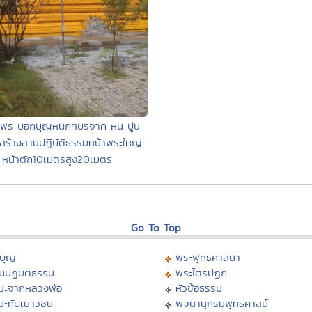
พร บอกบุญหนักๆบริจาค หิน ปูน
สร้างลานปฏิบัติธรรมหน้าพระใหญ่
หน้าตัก10เมตรสูง20เมตร
Go To Top
บุญ
พระพุทธศาสนา
นปฏิบัติธรรม
พระไตรปิฏก
มะจากหลวงพ่อ
หัวข้อธรรม
มะกับเยาวชน
พจนานุกรมพุทธศาสน์