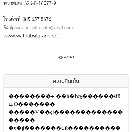
หมายเลข 326-0-16077-9
โทรศัพท์ 085.657.8676
อีเมล์pharasupinattasanto@gmail.com
www.wattiabsilaram.net
4,943
ความคิดเห็น
��������÷ʹ��һ�Һҧ������ժй
աѺ�������
�����Ѵ��ҫا�������������
�����
�ҹ�ʧ�������ժй����������