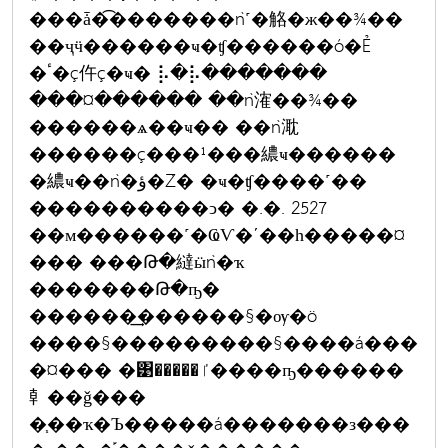
���ǡ�͡�������ǹ˹�觡�ж��¾��
��ҷӵ������ҹ�ʧ������ó�Ẻ
�ٴ�ç仵ç�ҹ� ⡧�⡧�������
���¤������ ��ǹ㴶��¾��
������ѧ��ҹ�� ��ǹ㴷
������ç���¹���繷ҹ������
�繷ҹ��ǹ�ؤ�Ź� �ҹ�ʧ����˹��
����������ͻ� �.�. 2527
��м������˹�ҨѴ�ʹ��һ�����¤
��� ���Թ�繨ӹǹ�ҡ
�������Թ�ҧ�
������͢������§�ѹ�ö
����§���������§����á���
�¤��� �͹�����ٵ����ҧ������
龺��ǧ���
�֧��ҡ�Ъ�����á�������з���