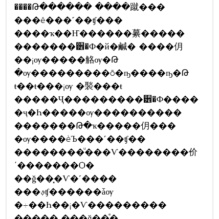
����Թ������ ����蹴���
���ê���˹��ʧ���
����ҡ��Ҥ������繤�����
�������੾�Ф�й�鹹� ����仴
��¡ѹ�����觡ѹ�Թ
�ѹ���������õ�ҧ����ҧ�Թ
ŧ��ŧ���¡ѹ �褧���ŧ
�����Ҷ���������੾�Ф����
�ҷ�Һ�����ѹ����������
�������Թ�ҡ�����仴���
�ѹ����èЪ���˹��ʧ��
��������ͧ���Ѵ��������价
ʹ�������Ѻ�
��ǧ��͓�Ѵ�˹����
���ࢵʧ������ǡѹ
�÷��Һ��¡�Ѵ���������
����� ���ǧ��ͤ�