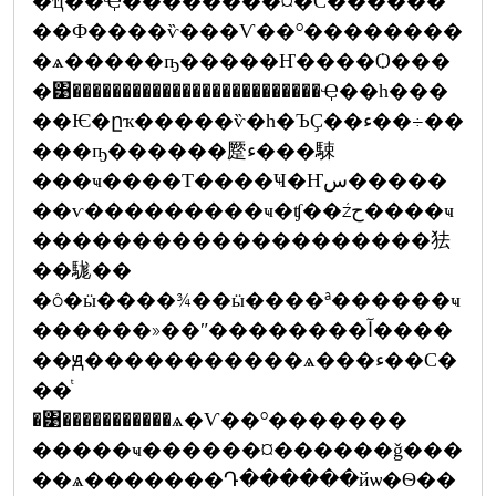
�ҵ��Ҿ��������¤�С������
��Ф����ѷ���Ѵ��º��������
�ѧ�����ҧ�����Ҥ����Ѻ���
�͹�������������������������Ҿ��һ���
��Ѥ�ըҡ�����ѷ�һ�ЪҪ��ء��÷��
���ҧ������蹷ء���駷
���ҹ����Т����Ҹ�Ҥس�����
��ѵ���������ҹ�ʧ��źح����ҹ
��������������������㹤
��駹��
�ô�ӹ����¾��ӹ����ª������ҹ
������»��ʺ��������آ����
��ԭ�����������ѧ���ء��С�
��ͭ
�͹�����������ѧ�Ѵ��º�������
�����ҹ������¤������ǧ���
��ѧ�������Դ������йѡ�Ѳ��