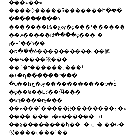
���ѧ��ҹ
����Ѻͧ�����ǡ�������Է���
���������ǔ
�������Ѩ�غѹ�ç���¹������
��ѡ�����Թ����ç���¹�
¡�÷ʹ��һ��
�ռ���è����������ǡ��觶
��¾����硹���
��ǹ�˭������ç���¹
�١�դ������ʺ���
�ç��Һح�ѹ�����������ó�Ẻ
�ç��Ҩ��繢ͧʧ��仴���
�ѡɳ����ҧ���
��ҡ���¹�����ǧ��������ح�ҡ
���� ���ͺһ�ҡ������ҤД
��ǧ��͓������ԧ��Һ͡�ҵç � ��Ҩ�
仪����ç���¹��