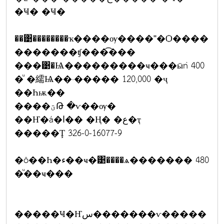
�Ҹ� �Ҹ�
��͹��������ҡ����ѹ����˭�Ѻ����
�������ʧ���͡���
���͹�Ѩ���������ҹ���ӹǹ 400
�ͧ �繻Ѩ��·����� 120,000 �ҷ
��Һѭ��
����ؾԹ �ѵ��ѹ�
��Ҥ�á�ا�� �Ң� �ع�ҭ
�����Ţ 326-0-16077-9
�ô��Һ�ء��ҹ�͹����ѧ������� 480
�ͧ��ҹ���
�����Ҹ�Ҥس�������ѵ�����