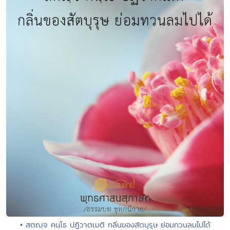
• สตญฺจ คนฺโธ ปฏิวาตเมติ กลิ่นของสัตบุรุษ ย่อมทวนลมไปได้