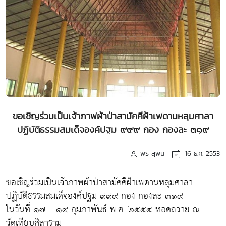
ขอเชิญร่วมเป็นเจ้าภาพผ้าป่าสามัคคีฝ้าเพดานหลุมศาลา
ปฏิบัติธรรมสมเด็จองค์ปฐม ๙๙๙ กอง กองละ ๓๑๙
พระสุพิน
16 ธ.ค. 2553
ขอเชิญร่วมเป็นเจ้าภาพผ้าป่าสามัคคีฝ้าเพดานหลุมศาลา
ปฏิบัติธรรมสมเด็จองค์ปฐม ๙๙๙ กอง กองละ ๓๑๙
ในวันที่ ๑๗ – ๑๙ กุมภาพันธ์ พ.ศ. ๒๕๕๔ ทอดถวาย ณ
วัดเทียบศิลาราม