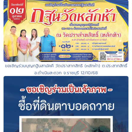
ขอเชิญร่วมบุญกฐินสามัคคี วัดปราสาทสิทธิ (หลักห้า) ต.ประสาทสิทธิ์
อ.ดำเนินสะดวก จ.ราชบุรี 12/10/68