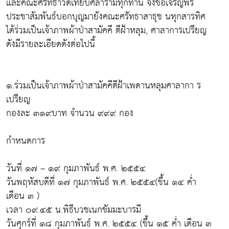
และคณะศรัทธาวัดเทียบศิลารามทุกท่าน จึงขอเจริญพร
ประชาสัมพันธ์บอกบุญมายังคณะศรัทธาสาธุช นทุกสารทิศ
ได้ร่วมเป็นเจ้าภาพผ้าป่าสามัคคี ตีฝ้าหลุม, ศาลาการเปรียญ
ดังมีรายละเอียดดังต่อไปนี้
๑.ร่วมเป็นเจ้าภาพผ้าป่าสามัคคีตีฝ้าเพดานหลุมศาลากา ร
เปรียญ
กองละ ๓๑๙บาท จำนวน ๙๙๙ กอง
กำหนดการ
วันที่ ๑๗ – ๑๙ กุมภาพันธ์ พ.ศ. ๒๕๕๔
วันพฤหัสบดีที่ ๑๗ กุมภาพันธ์ พ.ศ. ๒๕๕๔(ขึ้น ๑๔ ค่ำ
เดือน ๓ )
เวลา ๐๙.๔๕ น.พิธีบวชเนกขัมมะบารมี
วันศุกร์ที่ ๑๘ กุมภาพันธ์ พ.ศ. ๒๕๕๔ (ขึ้น ๑๕ ค่ำ เดือน ๓