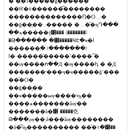
� �֧�ͻ�֡����ǧ������
��Ҥ�è������͡��������
��������֧������Ԥ�Ѻ.....�
��ǧ��͓��...����� � ...�ͤ�ҵԴ���
��ѧ�����ǵ͹��� (�������)
�Թ������ �͹�����ҸԷ�ҹ�ا
(�������) �֧������
���"������ͧ���� �ا� �͡
��ѹ����ո��Д �ѹ����ԧ � �Д
�������ʴ���ҷ�ҹ�����ǧ˹���
��ͤ�Ѻ�
��ǧ��͓��
��ҹ�����ҩѹ����ʵҧ��
����ѧ�������ǡѹ��
�������ǡ�͹ �����仡
Թ���¡ѹ��;ǡ���ǡѹ��������
�ǡ�͡ʵҧ���������� ��ͧ�١�͹��