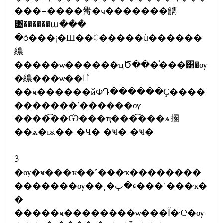
���÷����觷�ҹ�������觹
͹������ա���
�ô���¡�Ш��¢�����ù������
繷
�����ѡ������ҵԾ���ͧ���͹�ѹ
�繷���ѡ��觢ͧ
��ҹ������йФԴ������Ҫ����
�������ʹ������ѹ
����͡��Ѿ���ҵ���͡���ѧ㨡
��ѧ�ѭ�� �Ҹ� �Ҹ� �Ҹ�
3
�ѹ�ҹ���ҡ��˹���ҡ��������
�������ѹ��ͺ�ء�ٻ���˹���ҡ�
�
�����ҹ��������ѡ���آ�Ҿ�ѹ