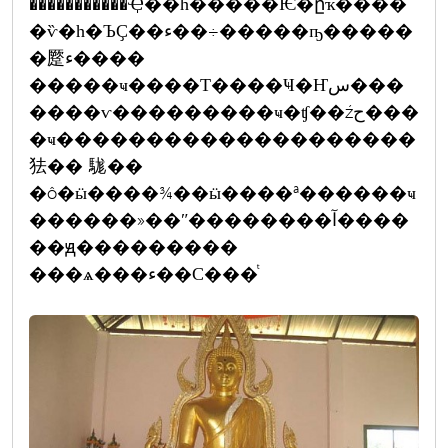
�����������Ҿ��һ�����Ѥ�ըҡ����
�ѷ�һ�ЪҪ��ء��÷�����ҧ�����
�蹷ء����
�����ҹ����Т����Ҹ�Ҥس���
����ѵ���������ҹ�ʧ��źح���
�ҹ��������������������
㹤�� 駹��
�ô�ӹ����¾��ӹ����ª������ҹ
������»��ʺ��������آ����
��ԭ���������
���ѧ���ء��С���ͭ