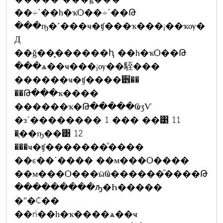
��÷ʹ��һ�ҡѺ��÷ʹ��Թ
���ҧ�˹���ҹ�ʧ���ҡ���¡��ҡѹ�
Д
��ǧ��͓������ԧ ��һ�ҡѺ��Թ
���ѧ��ҹ���¡ѹ��駤���
������ҹ�ʧ����੾��
��Թ���ҡ����
������ҡ�Թ�����ҨӡѴ
�зʹ�������� 1 ��� ��͹ 11
�֧��ҧ��͹ 12
���ҹ�ʧ�������ͧ����
��ͼ��ʹ���� ��м���Ѻ����
��м���Ѻ���ӹҨ������ͧ����Թ
���������ԡ�Һ�����
�ʺ�¢��
��ǹ��һ�ҡ����ѧ��ҹ