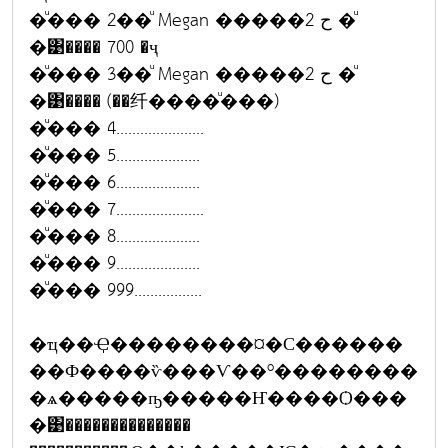
�ͧ��� 2��ͧ Megan �����ح 2 �ͧ
�͹���� 700 �ҷ
�ͧ��� 3��ͧ Megan �����ح 2 �ͧ
�͹���� (��纤����ͧ���)
�ͧ��� 4......................
�ͧ��� 5.....................
�ͧ��� 6.....................
�ͧ��� 7......................
�ͧ��� 8.....................
�ͧ��� 9.....................
�ͧ��� 999.................
�ҵ��Ҿ��������¤�С������
��Ф����ѷ���Ѵ��º��������
�ѧ�����ҧ�����Ҥ����Ѻ���
�͹��������������