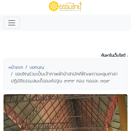
ค้นหาในเว็บไซต์ :
หน้าแรก
บอกบุญ
ขอเชิญร่วมเป็นเจ้าภาพผ้าป่าสามัคคีฝ้าเพดานหลุมศาลา
ปฏิบัติธรรมสมเด็จองค์ปฐม ๙๙๙ กอง กองละ ๓๑๙