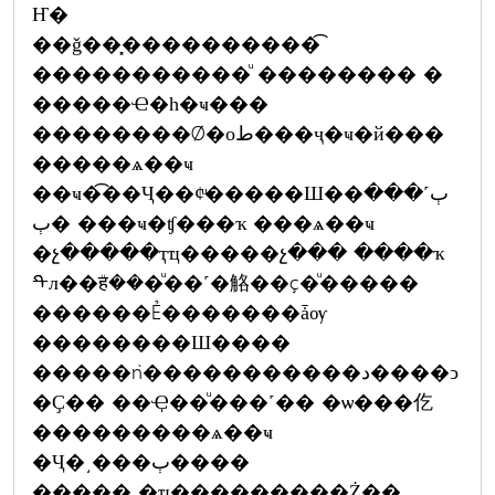
Ҥ�
��ǧ��͓����������͡
�����������ͧ �������� �
�����Ҽ�һ�ҹ���
��������Ǿ�оط���ҷ�ҹ�й���
�����ѧ��ҹ
��ҹ�͡��Ҷ��¢ͧ�����Ш��ٻ˹���
ٻ� ���ҹ�ʧ���ҡ ���ѧ��ҹ
�չ�����ҭҵ�����չ��� ����ҡ
ᡨл��हͧ���ͧ��˹�觡��ç�ͧ�����
������Ẻ�������ǡѹ
��������Ш����
�����ǹ�����������د����ͻ
�Ҫ�� ��Ҿ��ͧ���˹�� �ѡ���仡
���������ѧ��ҹ
�Ҷ�͵���ٻ����
����� �ҵ���������Ż��