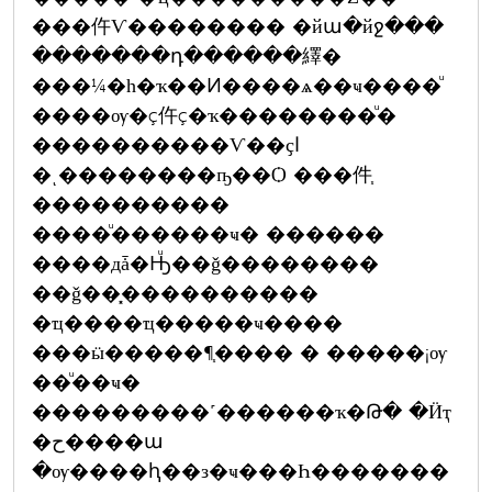
���仵Ѵ�������� �йա�йջ���
�������դ������繹�
���¼�һ�ҡ��Ͷ����ѧ��ҹ����ͧ
����ѹ�ç仵ç�ҡ��������ͧ�
����������Ѵ��ҫا
�ͺ��������ҧ��Ѻ ���件֧
����������
����ͧ������ҹ� ������
����дǡ�Ԣͧ��ǧ��������
��ǧ��͓����������
�ҵ����ҵ�����ҹ����
���ӹ�����¶֧���� � �����¡ѹ
��ͧ��ҹ�
���������˹������ҡ�Թ� �Ӥҭ
�ح����ա
�ѹ����ԧ��з�ҹ���Һ�������