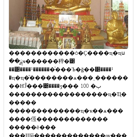
������������ô�Ҫ����ҵ�ҵս
��ྴҹ������稡�͹
��͹����¹�������ͭ���Ъ�ǧ��͹����¹
�ҵ�ҵ�ͧ��������ѧ���ͺ������
��ҤĴ���͹����ӡ��� 100 �ٻ
������������������ҵ�Ҵ�
�����
�������������ҵ�ҡ��ѧ���
����仾�������������
�����ê���
���Щй�������������ѹ���