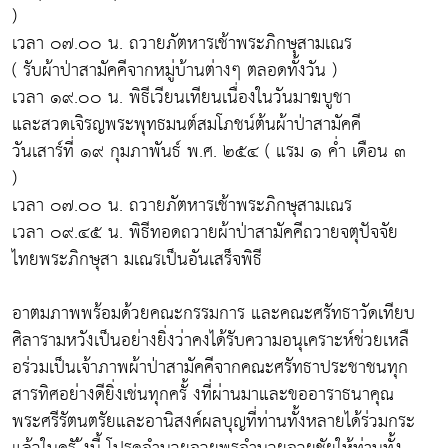
)
เวลา ๐๗.๐๐ น. ถวายภัตหารเช้าพระภิกษุสามเณร
( รับผ้าป่าสามัคคีจากหมู่บ้านต่างๆ ตลอดทั้งวัน )
เวลา ๑๙.๐๐ น. พิธีเวียนเทียนเนื่องในวันมาฆบูชา
และสวดเจิรญพระพุทธมนต์สมโภชน์ต้นผ้าป่าสามัคคี
วันเสาร์ที่ ๑๙ กุมภาพันธ์ พ.ศ. ๒๕๔ ( แรม ๑ ค่ำ เดือน ๓
)
เวลา ๐๗.๐๐ น. ถวายภัตหารเช้าพระภิกษุสามเณร
เวลา ๐๙.๔๕ น. พิธีทอดถวายผ้าป่าสามัคคีถวายจตุปัจจัย
ไทยพระภิกษุสา มเณรเป็นอันเสร็จพิธี
อาตมภาพพร้อมด้วยคณะกรรมการ และคณะศรัทธาวัดเทียบ
ศิลารามหวังเป็นอย่างยิ่งว่าคงได้รับความอนุเคราะห์ช่วยเหลื
อร่วมเป็นเจ้าภาพผ้าป่าสามัคคีจากคณะศรัทธาประชาชนทุก
สารทิศอย่างดียิ่งเช่นทุกครั้ งที่ผ่านมาและขออาราธนาคุณ
พระศรีรัตนตรัยและอานิสงค์ผลบุญที่ท่านทั้งหลายได้ร่วมกระ