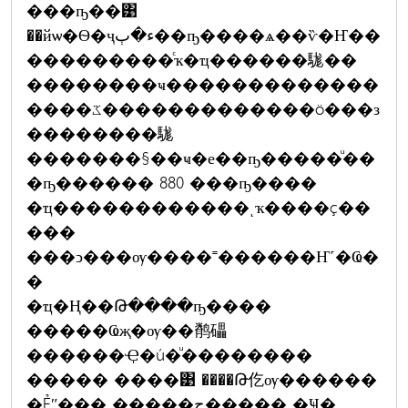
���ҧ��͹
��йѡ�Ѳ�ҷء�ٻ��ҧ����ѧ��ѷ�Ҥ��
���������ͨҡ�ҵ������駹��
��������ҹ�������������
����ػ�������������ö���з
��������駹
�������§��ҹ�е��ҧ�����ͧ��
�ҧ������ 880 ���ҧ����
�ҵ������������ͺҡ����ç��
���
���ͻ���ѹ����˭������Ҥ˹�Ҩ�
�
�ҵ�Ң��Թ����ҧ����
�����Ҩж֧�ѹ��鹡礧
������Ҿ�ú�ͧ��������
����� ����͹ ����Թ仡ѹ������
�Ẻʺ��� �����ح����� �Ҹ�