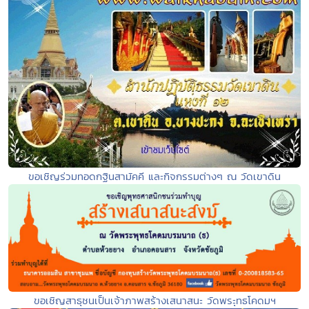
ขอเชิญร่วมทอดกฐินสามัคคี และกิจกรรมต่างๆ ณ วัดเขาดิน
ขอเชิญสาธุชนเป็นเจ้าภาพสร้างเสนาสนะ วัดพระุทธโคดมฯ