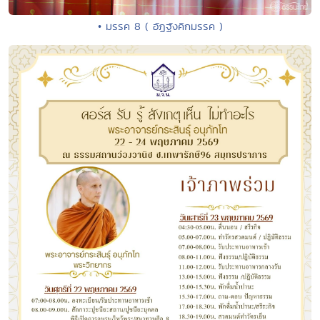
• มรรค 8 ( อัฏฐังคิกมรรค )