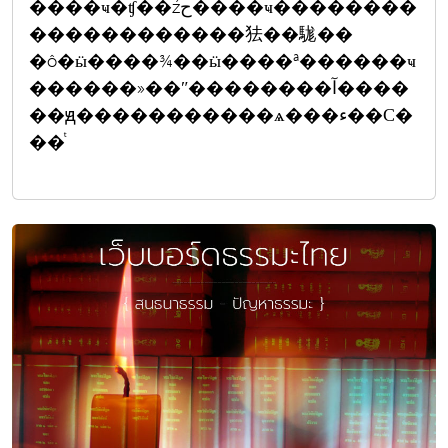
����ҹ�ʧ��źح����ҹ��������
������������㹤��駹��
�ô�ӹ����¾��ӹ����ª������ҹ
������»��ʺ��������آ����
��ԭ�����������ѧ���ء��С�
��ͭ