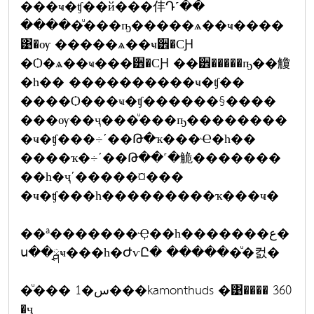
���ҹ�ʧ��й���仹Դ˹��
�����ͧ���ҧ�����ѧ��ҹ����
͹�ѹ �����ѧ��ҹ੾�СԨ
�Ѻ�ѧ��ҹ���੾�СԨ ��੾�����ҧ��觼
�һ�� ����������ҹ�ʧ��
����Ѻ���ҹ�ʧ������§����
���ѹ��ҷ���ͧ���ҧ��������
�ҹ�ʧ���÷ʹ��Թ�ҡ���Ҽ�һ��
����ҡ�÷ʹ��Թ��˹�觤�������
��һ�ҷʹ�����¤���
�ҹ�ʧ���һ���������ҡ���ҹ�
��ª�������Ҿ��һ�������ع�
ս��ྴҹ���һ�ԺѵԸ� ������ͧ�컰�
�ͧ��� 1�س���kamonthuds �͹���� 360
�ҷ