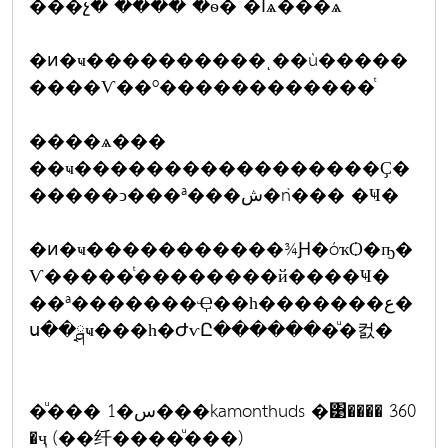
���չ� ���� �ѳ� �آѧ���ѧ
�ͷ�ҹ����������ͺ��ù�����
����Ѵ��º������������ͭ
����ѧ���
��ҹ�����������������Ҫ�
�����ͻ���ª���ش�ǹ��� �Ҹ�
�ͷ�ҹ�����������¾Ԩ�óҡѺ�ҧ�
Ѵ�����ͭ��������й����Ҹ�
��ª�������Ҿ��һ�������ع�
ս��ྴҹ���һ�ԺѵԸ�������ͧ�컰�
�ͧ��� 1�س���kamonthuds �͹���� 360
�ҷ (��纤����ͧ���)