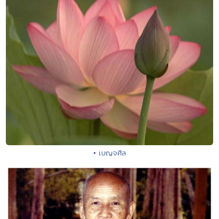
• เบญจศีล