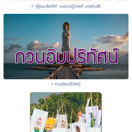
• "ผู้ชนะสิบทิศ" (หลวงปู่เทสก์ เทสรังสี)
• กวนอิมปริทัศน์