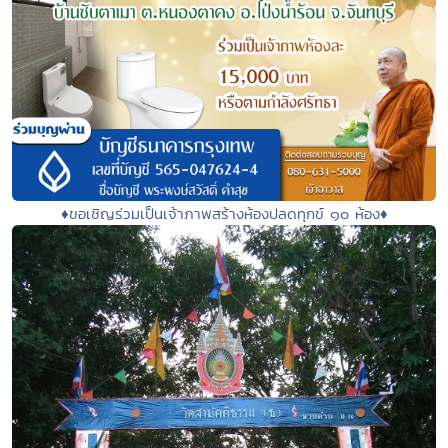
♦️ขอเชิญร่วมเป็นเจ้าภาพสร้างห้องปลดทุกข์ ๑๐ ห้อง♦️