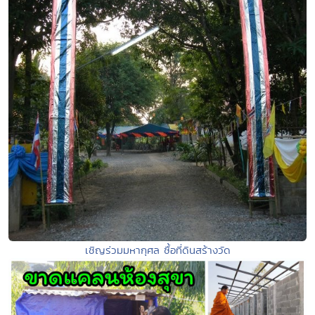
เชิญร่วมมหากุศล ซื้อที่ดินสร้างวัด