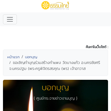
ค้นหาในเว็บไซต์ :
หน้าแรก
บอกบุญ
ขอเชิญทำบุญร่วมสร้างกำแพง วัดบางแก้ว อ.นครชัยศรี
จ.นครปฐม (พระครูพิจิตรสรคุณ (พร) เจ้าอาวาส