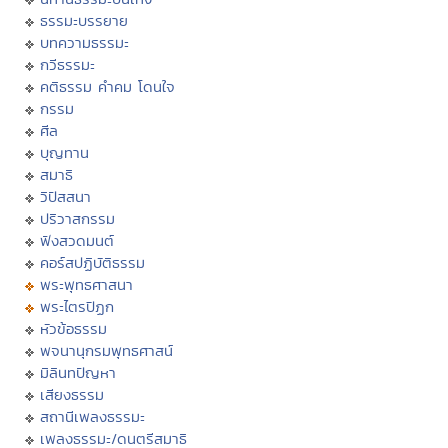
ธรรมะบรรยาย
บทความธรรมะ
กวีธรรมะ
คติธรรม คำคม โดนใจ
กรรม
ศีล
บุญทาน
สมาธิ
วิปัสสนา
ปริวาสกรรม
ฟังสวดมนต์
คอร์สปฏิบัติธรรม
พระพุทธศาสนา
พระไตรปิฏก
หัวข้อธรรม
พจนานุกรมพุทธศาสน์
มิลินทปัญหา
เสียงธรรม
สถานีเพลงธรรมะ
เพลงธรรมะ/ดนตรีสมาธิ