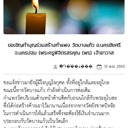
ขอเชิญทำบุญร่วมสร้างกำแพง วัดบางแก้ว อ.นครชัยศรี
จ.นครปฐม (พระครูพิจิตรสรคุณ (พร) เจ้าอาวาส
�Դ�ͧ��ѧ���
13 พ.ย. 2553
ขอแจ้งข่าวมายังผู้มีใจบุญใจกุศล ทั้งที่อยู่ใกล้และอยู่ไกล
ขณะนี้ทางวัดบางแก้ว กำลังดำเนินการต่อเติม
กำแพงวัดบริเวณด้านหน้าด้านติดกับถนนใกล้กับพระอุโบสถ
ซึ่งได้ก่อสร้างค้างเอาไว้มานานเนื่องจากทางวัดยังขาดปัจจัย
ในการดำเนินการให้แล้วเสร็จซึ่งจะต้องใช้เงินจำนวนมาก
ประกอบกับวัดบางแก้วเป็นวัดเล็ก