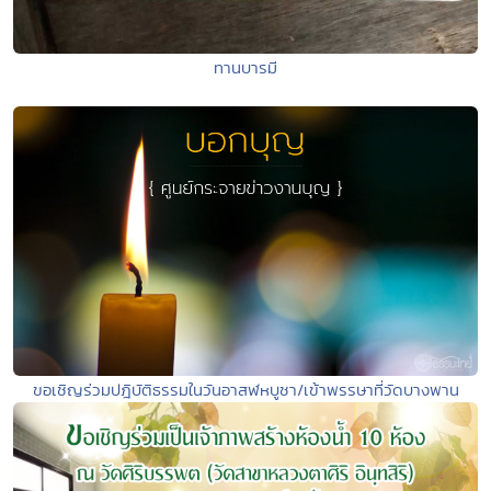
ทานบารมี
ขอเชิญร่วมปฎิบัติธรรมในวันอาสฬหบูชา/เข้าพรรษาที่วัดบางพาน