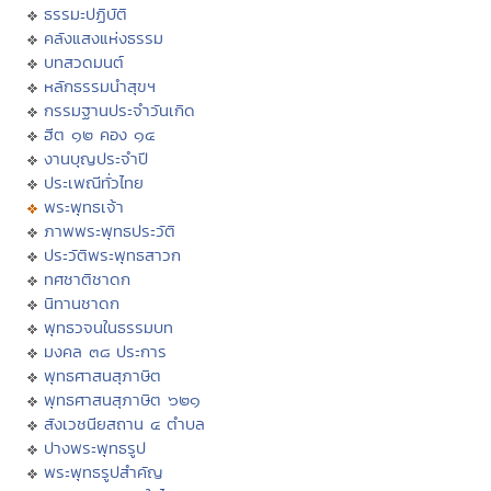
ธรรมะปฏิบัติ
คลังแสงแห่งธรรม
บทสวดมนต์
หลักธรรมนำสุขฯ
กรรมฐานประจำวันเกิด
ฮีต ๑๒ คอง ๑๔
งานบุญประจำปี
ประเพณีทั่วไทย
พระพุทธเจ้า
ภาพพระพุทธประวัติ
ประวัติพระพุทธสาวก
ทศชาติชาดก
นิทานชาดก
พุทธวจนในธรรมบท
มงคล ๓๘ ประการ
พุทธศาสนสุภาษิต
พุทธศาสนสุภาษิต ๖๒๑
สังเวชนียสถาน ๔ ตำบล
ปางพระพุทธรูป
พระพุทธรูปสำคัญ