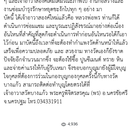
ๆ และเจ้าอาวาสองค์เดิมได้มรณะภาพไป งานก่อสร้างและ
งานซ่อมบำรุงรักษาหยุดชะงักไปทุก ๆ อย่าง มา
บัดนี้ ได้เจ้าอาวาสองค์ใหม่แล้วคือ หลวงพ่อพร ท่านก็ได้
ดำเนินการซ่อมแซม และบูรณะปฏิสังขรณ์มาอย่างต่อเนื่อง
อันไหนที่สำคัญที่สุดก็จะดำเนินการทำก่อนอันไหนรอได้ก็เอา
ไว้ก่อน มาบัดนี้ถึงเวลาที่จะต้องทำกำแพงวัดด้านหน้าให้แล้ว
เสร็จเพื่อความปลอดภัย และ สวยงาม ทางวัดเองก็ยังขาด
ปัจจัยอีกจำนวนมากซึ่ง จะต้องใช้ซื้อ ปูนซีเมนต์ ทราย หิน
และจ่ายค่าแรงให้กับผู้รับเหมา จึงขอบอกบุญมายังผู้มีใจบุญ
ใจกุศลที่ต้องการร่วมในกองบุญกองกุศลครั้งนี้กับทางวัด
บางแก้ว สามารถติดต่อทำบุญโดยตรงได้ที่
เจ้าอาวาสวัดบางแก้ว พระครูพิจิตรสรคุณ (พร) อ.นครชัยศรี
จ.นครปฐม โทร.034331911
4,936