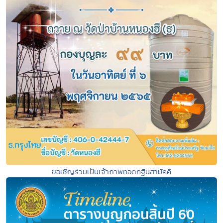
ขอเชิญร่วมเป็นเจ้าภาพทอดกฐินสามัคคี