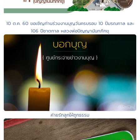
10 ต.ค. 60 ขอเชิญท่านร่วมงานบุญวันครบรอบ 10 ปีมรณกาล และ
106 ปีชาตกาล หลวงพ่อปัญญานันทภิกขุ
ค่ายรักลูกให้ถูกธรรม