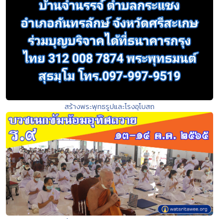
สร้างพระพุทธรูปและโรงอุโบสถ