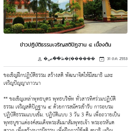
ข่าวปฏิบัติธรรมเจริญสติปัฏฐาน ๔ เบื้องต้น
�ط��ص�ʧ������
31 ต.ค. 2553
ขอเชิญฝึกปฏิบัติธรรม สร้างสติ พัฒนาจิตให้มีสมาธิ เเละ
เจริญปัญญาภาวนา
** ขอเชิญเหล่าพุทธบุตร พุทธบริษัท ทั่วสารทิศร่วมปฏิบัติ
ธรรม เจริญสติปัฎฐาน ๔ ด้วยการสมัครเข้ารับ การอบรม
ปฏิบัติธรรมเเบบเข้ม. ปฏิบัติเเบบ 3 วัน 3 คืน เพื่อถวายเป็น
พุทธบูชาเเด่องค์สมเด็จพระสัมมาสัมพุทธเจ้า พระอรหันต
สาวก เพื่อสร้างบารมีธรรม เพื่อฝึกการใช้สติ สมาธิ เจริญ