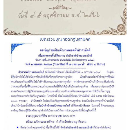
เชิญร่วมบุญทอดกฐินสามัคคี