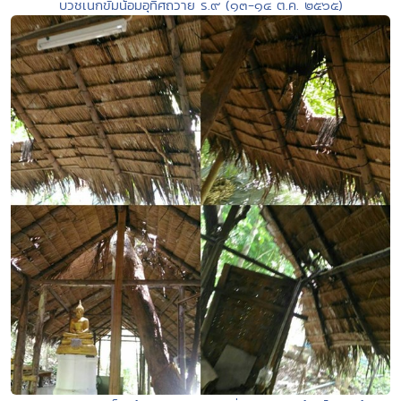
บวชเนกขัมน้อมอุทิศถวาย ร.๙ (๑๓-๑๔ ต.ค. ๒๕๖๕)