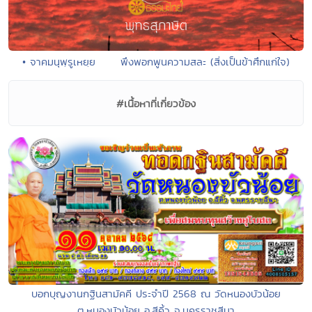
• จาคมนุพฺรูเหยฺย พึงพอกพูนความสละ (สิ่งเป็นข้าศึกแก่ใจ)
#เนื้อหาที่เกี่ยวข้อง
บอกบุญงานกฐินสามัคคี ประจำปี 2568 ณ วัดหนองบัวน้อย
ต.หนองบัวน้อย อ.สีคิ้ว จ.นครราชสีมา