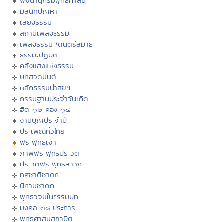
พจนานุกรมพุทธศาสน์
มิลินทปัญหา
เสียงธรรม
สถานีเพลงธรรมะ
เพลงธรรมะ/ดนตรีสมาธิ
ธรรมะปฏิบัติ
คลังแสงแห่งธรรม
บทสวดมนต์
หลักธรรมนำสุขฯ
กรรมฐานประจำวันเกิด
ฮีต ๑๒ คอง ๑๔
งานบุญประจำปี
ประเพณีทั่วไทย
พระพุทธเจ้า
ภาพพระพุทธประวัติ
ประวัติพระพุทธสาวก
ทศชาติชาดก
นิทานชาดก
พุทธวจนในธรรมบท
มงคล ๓๘ ประการ
พุทธศาสนสุภาษิต