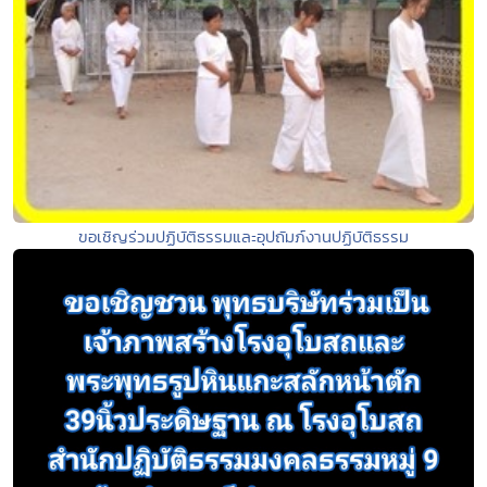
ขอเชิญร่วมปฏิบัติธรรมและอุปถัมภ์งานปฏิบัติธรรม