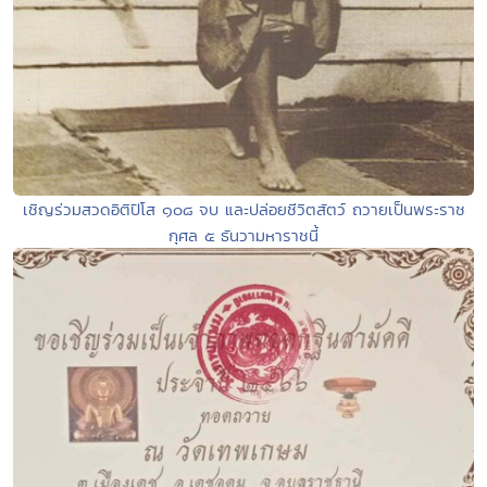
เชิญร่วมสวดอิติปิโส ๑๐๘ จบ และปล่อยชีวิตสัตว์ ถวายเป็นพระราช
กุศล ๕ ธันวามหาราชนี้