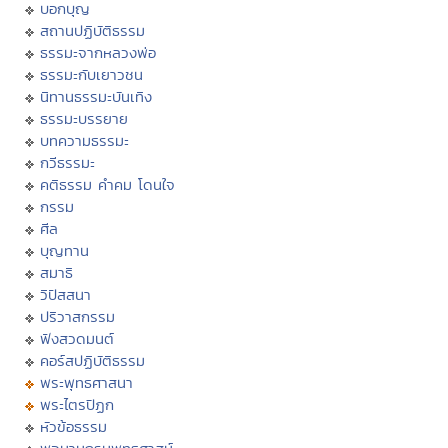
บอกบุญ
สถานปฏิบัติธรรม
ธรรมะจากหลวงพ่อ
ธรรมะกับเยาวชน
นิทานธรรมะบันเทิง
ธรรมะบรรยาย
บทความธรรมะ
กวีธรรมะ
คติธรรม คำคม โดนใจ
กรรม
ศีล
บุญทาน
สมาธิ
วิปัสสนา
ปริวาสกรรม
ฟังสวดมนต์
คอร์สปฏิบัติธรรม
พระพุทธศาสนา
พระไตรปิฏก
หัวข้อธรรม