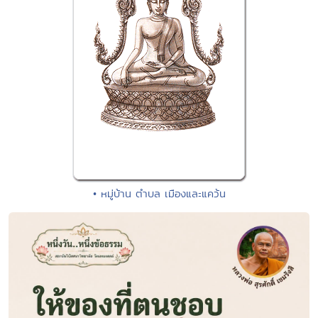
• หมู่บ้าน ตำบล เมืองและแคว้น