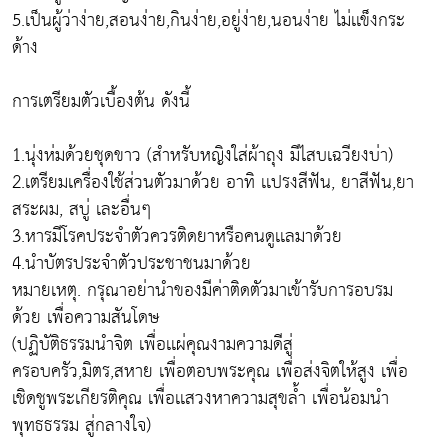
5.เป็นผู้ว่าง่าย,สอนง่าย,กินง่าย,อยู่ง่าย,นอนง่าย ไม่เเข็งกระ
ด้าง
การเตรียมตัวเบื้องต้น ดังนี้
1.นุ่งห่มด้วยชุดขาว (สำหรับหญิงใส่ผ้าถุง มีไสบเฉวียงบ่า)
2.เตรียมเครื่องใช้ส่วนตัวมาด้วย อาทิ เเปรงสีฟัน, ยาสีฟัน,ยา
สระผม, สบู่ เละอื่นๆ
3.หารมีโรคประจำตัวควรติดยาหรือคนดูเเลมาด้วย
4.นำบัตรประจำตัวประชาชนมาด้วย
หมายเหตุ. กรุณาอย่านำของมีค่าติดตัวมาเข้ารับการอบรม
ด้วย เพื่อความสันโดษ
(ปฏิบัติธรรมนำจิต เพื่อเเผ่คุณงามความดีสู่
ครอบครัว,มิตร,สหาย เพื่อตอบพระคุณ เพื่อส่งจิตให้สูง เพื่อ
เชิดชูพระเกียรติคุณ เพื่อเเสวงหาความสุขล้ำ เพื่อน้อมนำ
พุทธธรรม สู่กลางใจ)