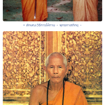
• ลักษณะวิธีการให้ทาน - พุทธทาสภิกขุ -