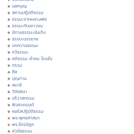
บอกบุญ
สถานปฏิบัติธรรม
ธรรมะจากหลวงพ่อ
ธรรมะกับเยาวชน
นิทานธรรมะบันเทิง
ธรรมะบรรยาย
บทความธรรมะ
กวีธรรมะ
คติธรรม คำคม โดนใจ
กรรม
ศีล
บุญทาน
สมาธิ
วิปัสสนา
ปริวาสกรรม
ฟังสวดมนต์
คอร์สปฏิบัติธรรม
พระพุทธศาสนา
พระไตรปิฏก
หัวข้อธรรม