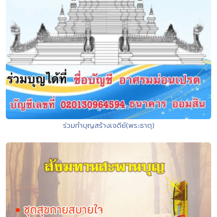
ร่วมทำบุญสร้างเจดีย์(พระธาตุ)