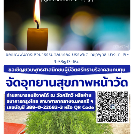
ขอเชิญฟังการเสวนาธรรมศิลป์เรื่อง บรรพชิต ที่ยุวพุทธ บางแค 19-
9-53@13-16น.