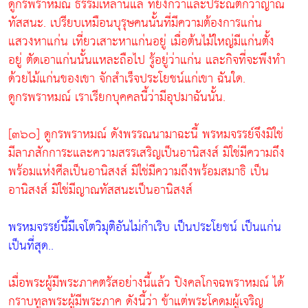
ดูกรพราหมณ์ ธรรมเหล่านี้แล ที่ยิ่งกว่าและประณีตกว่าญาณ
ทัสสนะ. เปรียบเหมือนบุรุษคนนั้นที่มีความต้องการแก่น
แสวงหาแก่น เที่ยวเสาะหาแก่นอยู่ เมื่อต้นไม้ใหญ่มีแก่นตั้ง
อยู่ ตัดเอาแก่นนั้นแหละถือไป รู้อยู่ว่าแก่น และกิจที่จะพึงทำ
ด้วยไม้แก่นของเขา จักสำเร็จประโยชน์แก่เขา ฉันใด.
ดูกรพราหมณ์ เราเรียกบุคคลนี้ว่ามีอุปมาฉันนั้น.
[๓๖๐] ดูกรพราหมณ์ ดังพรรณนามาฉะนี้ พรหมจรรย์จึงมิใช่
มีลาภสักการะและความสรรเสริญเป็นอานิสงส์ มิใช่มีความถึง
พร้อมแห่งศีลเป็นอานิสงส์ มิใช่มีความถึงพร้อมสมาธิ เป็น
อานิสงส์ มิใช่มีญาณทัสสนะเป็นอานิสงส์
พรหมจรรย์นี้มีเจโตวิมุติอันไม่กำเริบ เป็นประโยชน์ เป็นแก่น
เป็นที่สุด..
เมื่อพระผู้มีพระภาคตรัสอย่างนี้แล้ว ปิงคลโกจฉพราหมณ์ ได้
กราบทูลพระผู้มีพระภาค ดังนี้ว่า ข้าแต่พระโคดมผู้เจริญ