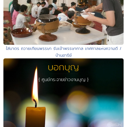
ใส่บาตร ถวายเทียนพรรษา รับเข้าพรรษากาล เทศกาลแห่งความดี /
บ้านอารีย์