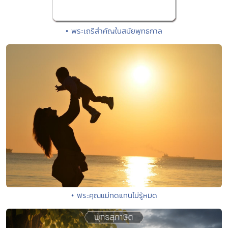
• พระเถรีสำคัญในสมัยพุทธกาล
• พระคุณแม่ทดแทนไม่รู้หมด