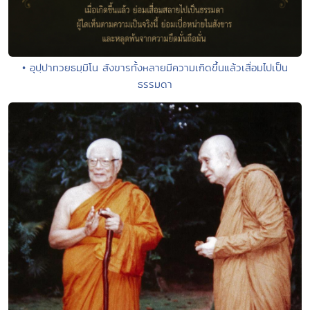
• อุปฺปาทวยธมฺมิโน สังขารทั้งหลายมีความเกิดขึ้นแล้วเสื่อมไปเป็น
ธรรมดา