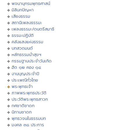
พจนานุกรมพุทธศาสน์
มิลินทปัญหา
เสียงธรรม
สถานีเพลงธรรมะ
เพลงธรรมะ/ดนตรีสมาธิ
ธรรมะปฏิบัติ
คลังแสงแห่งธรรม
บทสวดมนต์
หลักธรรมนำสุขฯ
กรรมฐานประจำวันเกิด
ฮีต ๑๒ คอง ๑๔
งานบุญประจำปี
ประเพณีทั่วไทย
พระพุทธเจ้า
ภาพพระพุทธประวัติ
ประวัติพระพุทธสาวก
ทศชาติชาดก
นิทานชาดก
พุทธวจนในธรรมบท
มงคล ๓๘ ประการ