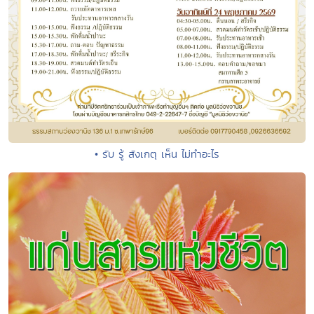
• รับ รู้ สังเกตุ เห็น ไม่ทำอะไร