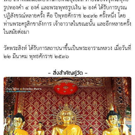
รูปทองคำ ๔ องค์ และพระพุทธรูปเงิน ๒ องค์ ได้รับการบูรณ
ปฏิสังขรณ์หลายครั้ง คือ ปีพุทธศักราช ๒๔๙๒ ครั้งหนึ่ง โดย
ท่านพระครูสิกขาลังการ เจ้าอาวาสในขณะนั้น และอีกหลายครั้ง
ในสมัยต่อมา
วัดพระสิงห์ ได้รับการสถาปนาขึ้นเป็นพระอารามหลวง เมื่อวันที่
๒๒ มีนาคม พุทธศักราช ๒๕๓๖
- สิ่งสำคัญคู่วัด -