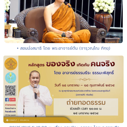
• สอนนั่งสมาธิ โดย พระอาจารย์ต้น (จารุวณฺโณ ภิกฺขุ)