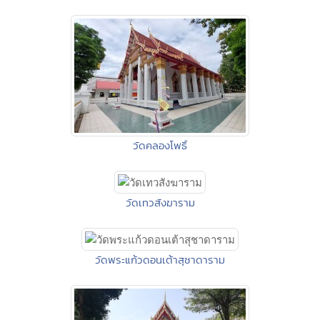
วัดคลองโพธิ์
วัดเทวสังฆาราม
วัดพระแก้วดอนเต้าสุชาดาราม