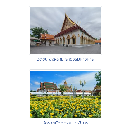
วัดชนะสงคราม ราชวรมหาวิหาร
วัดราชนัดดาราม วรวิหาร