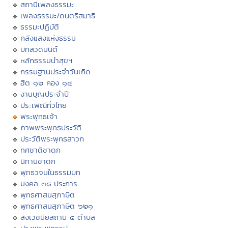
สถานีเพลงธรรมะ
เพลงธรรมะ/ดนตรีสมาธิ
ธรรมะปฏิบัติ
คลังแสงแห่งธรรม
บทสวดมนต์
หลักธรรมนำสุขฯ
กรรมฐานประจำวันเกิด
ฮีต ๑๒ คอง ๑๔
งานบุญประจำปี
ประเพณีทั่วไทย
พระพุทธเจ้า
ภาพพระพุทธประวัติ
ประวัติพระพุทธสาวก
ทศชาติชาดก
นิทานชาดก
พุทธวจนในธรรมบท
มงคล ๓๘ ประการ
พุทธศาสนสุภาษิต
พุทธศาสนสุภาษิต ๖๒๑
สังเวชนียสถาน ๔ ตำบล