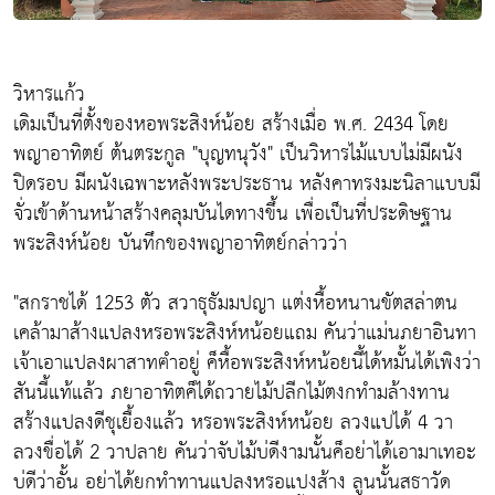
วิหารแก้ว
เดิมเป็นที่ตั้งของหอพระสิงห์น้อย สร้างเมื่อ พ.ศ. 2434 โดย
พญาอาทิตย์ ต้นตระกูล "บุญทนุวัง" เป็นวิหารไม้แบบไม่มีผนัง
ปิดรอบ มีผนังเฉพาะหลังพระประธาน หลังคาทรงมะนิลาแบบมี
จั่วเข้าด้านหน้าสร้างคลุมบันไดทางขึ้น เพื่อเป็นที่ประดิษฐาน
พระสิงห์น้อย บันทึกของพญาอาทิตย์กล่าวว่า
"สกราชได้ 1253 ตัว สวาธุธัมมปญา แต่งหื้อหนานขัตสล่าตน
เคล้ามาส้างแปลงหรอพระสิงห์หน้อยแถม คันว่าแม่นภยาอินทา
เจ้าเอาแปลงผาสาทฅำอยู่ ค็หื้อพระสิงห์หน้อยนี้ได้หมั้นได้เพิงว่า
สันนี้แท้แล้ว ภยาอาทิตค็ได้ถวายไม้ปลีกไม้ตงกทำมล้างทาน
สร้างแปลงดีชุเยื้องแล้ว หรอพระสิงห์หน้อย ลวงแปได้ 4 วา
ลวงขื่อได้ 2 วาปลาย คันว่าจับไม้บ่ดีงามนั้นค็อย่าได้เอามาเทอะ
บ่ดีว่าอั้น อย่าได้ยกทำทานแปลงหรอแปงส้าง ลูนนั้นสธาวัด