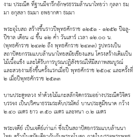
งาม ประณีต ที่ฐานมีจารึกอักษรธรรมล้านนาไทยว่า กุลลา ธมฺ
มา อกุสลา ธมฺมา อพยากตา ธมฺมา
พระอุโบสถ สร้างขึ้นราวปีพุทธศักราช ๑๒๕๑ - ๑๒๕๒ ปีฉลู-
ปีขาล เดือน ๘ ขึ้น ๑๒ ค่ำ วันเสาร์ เวลา ๑๒.๐๐ น.
(พุทธศักราช ๒๔๓๒ ถึง พุทธศักราช ๒๔๓๓) รูปทรงเป็น
สถาปัตยกรรมแบบล้านนาไทยสมัยเชียงแสน โครงสร้างเดิมเป็น
ไม้เนื้อแข็ง และได้รับการบูรณปฏิสังขรณ์ให้มีสภาพสมบูรณ์
และสวยงามยิ่งขึ้นครั้งแรกเมื่อปี พุทธศักราช ๒๕๐๔ และครั้งที่
๒ เมื่อปีพุทธศักราช ๒๕๓๓
บานประตูหลวง ทำด้วยไม้แกะสลักจิตกรรมอย่างประณีตวิจิตร
บรรจง เป็นปริศนาธรรมระดับปรมัตถ์ บานประตูมีขนาด กว้าง
๒.๔๐ เมตร ยาว ๓.๕๐ เมตร และหนา ๐.๒ เมตร
พระเจดีย์ เป็นเจดีย์เก่าแก่ ซึ่งเป็นสถาปัตยกรรมแบบล้านนา
ไทย สร้างในสมัยเดียวกันกับพระอุโบสถ ภายในบรรจุพระพุทธ