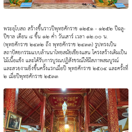
พระอุโบสถ สร้างขึ้นราวปีพุทธศักราช ๑๒๕๑ - ๑๒๕๒ ปีฉลู-
ปีขาล เดือน ๘ ขึ้น ๑๒ ค่ำ วันเสาร์ เวลา ๑๒.๐๐ น.
(พุทธศักราช ๒๔๓๒ ถึง พุทธศักราช ๒๔๓๓) รูปทรงเป็น
สถาปัตยกรรมแบบล้านนาไทยสมัยเชียงแสน โครงสร้างเดิมเป็น
ไม้เนื้อแข็ง และได้รับการบูรณปฏิสังขรณ์ให้มีสภาพสมบูรณ์
และสวยงามยิ่งขึ้นครั้งแรกเมื่อปี พุทธศักราช ๒๕๐๔ และครั้งที่
๒ เมื่อปีพุทธศักราช ๒๕๓๓