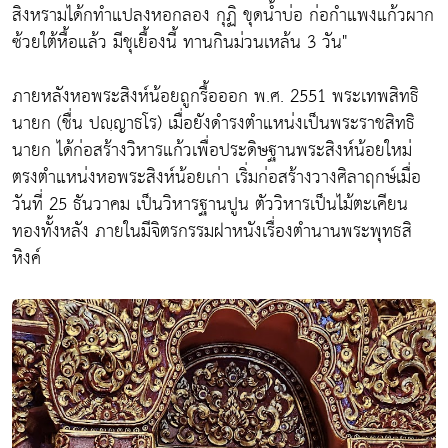
สิงหรามได้กทำแปลงหอกลอง กุฏิ ขุดน้ำบ่อ ก่อกำแพงแก้วผาก
ซ้วยใต้หื้อแล้ว มีชุเยื้องนี้ ทานกินม่วนเหล้น 3 วัน"
ภายหลังหอพระสิงห์น้อยถูกรื้อออก พ.ศ. 2551 พระเทพสิทธิ
นายก (ชื่น ปญฺญาธโร) เมื่อยังดำรงตำแหน่งเป็นพระราชสิทธิ
นายก ได้ก่อสร้างวิหารแก้วเพื่อประดิษฐานพระสิงห์น้อยใหม่
ตรงตำแหน่งหอพระสิงห์น้อยเก่า เริ่มก่อสร้างวางศิลาฤกษ์เมื่อ
วันที่ 25 ธันวาคม เป็นวิหารฐานปูน ตัววิหารเป็นไม้ตะเคียน
ทองทั้งหลัง ภายในมีจิตรกรรมฝาหนังเรื่องตำนานพระพุทธสิ
หิงค์