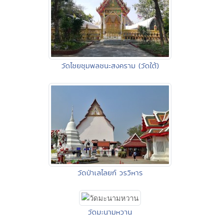
วัดไชยชุมพลชนะสงคราม (วัดใต้)
วัดป่าเลไลยก์ วรวิหาร
วัดมะนามหวาน