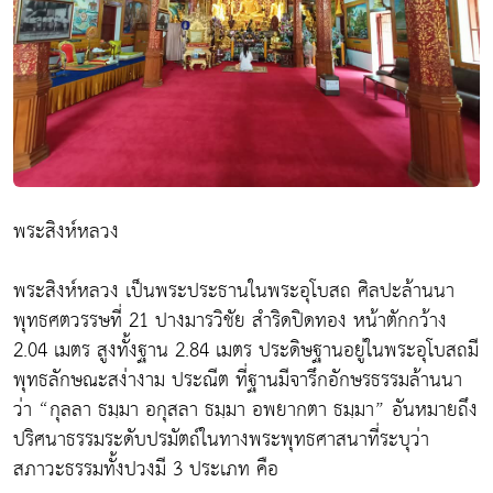
พระสิงห์หลวง
พระสิงห์หลวง เป็นพระประธานในพระอุโบสถ ศิลปะล้านนา
พุทธศตวรรษที่ 21 ปางมารวิชัย สำริดปิดทอง หน้าตักกว้าง
2.04 เมตร สูงทั้งฐาน 2.84 เมตร ประดิษฐานอยู่ในพระอุโบสถมี
พุทธลักษณะสง่างาม ประณีต ที่ฐานมีจารึกอักษรธรรมล้านนา
ว่า “กุลลา ธมฺมา อกุสลา ธมฺมา อพยากตา ธมฺมา” อันหมายถึง
ปริศนาธรรมระดับปรมัตถ์ในทางพระพุทธศาสนาที่ระบุว่า
สภาวะธรรมทั้งปวงมี 3 ประเภท คือ