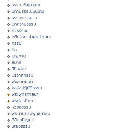
ธรรมะกับเยาวชน
นิทานธรรมะบันเทิง
ธรรมะบรรยาย
บทความธรรมะ
กวีธรรมะ
คติธรรม คำคม โดนใจ
กรรม
ศีล
บุญทาน
สมาธิ
วิปัสสนา
ปริวาสกรรม
ฟังสวดมนต์
คอร์สปฏิบัติธรรม
พระพุทธศาสนา
พระไตรปิฏก
หัวข้อธรรม
พจนานุกรมพุทธศาสน์
มิลินทปัญหา
เสียงธรรม