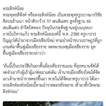
พระสิงห์น้อย
พระพุทธสิหิงค์ หรือพระสิงห์น้อย เป็นพระพุทธรูปปางมารวิชัย
ศิลปะล้านนา หน้าตักกว้าง 37 เซนติเมตร สูงทั้งฐาน 66
เซนติเมตร สำริดปิดทอง ปัจจุบันประดิษฐานอยู่บนบุษบก
ภายในวิหารแก้ว พระสิงห์น้อยองค์นี้ พ.ศ. 2386 ครูบาปวร
ปัญญาได้นำมาจากเมืองเชียงใหม่ หามนำหน้าขบวนราษฎรที่ถูก
เกณฑ์มาฟื้นฟูเมืองเชียงราย จดหมายเหตุเมืองเชียงราย ยุค
ฟื้นฟูเมืองเชียงรายกล่าวว่า
"อันนี้เป็นประวัติเกินมาตั้งเมืองเชียงรายแถม ที่ลุงหนานขัตได้
จดจำเอากับผู้เถ้าผู้แก่ต่อมาแต่เดิม เจ้านายเมืองเชียงใหม่ได้จัด
เอาเจ้านายนำราสดอรขึ้นมา พายในได้จัดเอาครูบาปวร ได้เอา
พระสิงห์องค์หน้อยนี้หามนำราสดอรทังหลาย เข้ามาตั้งวัดพระ
สิงห์ก่อน"