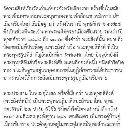
วัดพระสิงห์เป็นวัดเก่าแก่ของจังหวัดเชียงราย สร้างขึ้นในสมัย
พระเจ้ามหาพรหมพระอนุชาของพระเจ้ากือนาธรรมิกราช เจ้า
เมืองเชียงใหม่ สันนิษฐานว่าสร้างในราวปี พุทธศักราช ๑๙๒๘
ซึ่งเป็นช่วงที่พระเจ้ามหาพรหมได้ครองเมืองเชียงราย ระหว่างปี
พุทธศักราช ๑๘๘๘ ถึง ๑๙๔๓ ซึ่งคำว่า พระสิงห์นั้น หมายถึง
วัดเคยเป็นที่ประดิษฐานพระสิงห์ หรือ พระพุทธสิหิงค์ ที่เป็น
พระพุทธรูปที่สำคัญอันเป็นที่เคารพของชาวไทย ปัจจุบันยังมี
พระพุทธสิหิงส์หรือพระสิงห์เชียงแสนอีกองค์หนึ่ง ชนิดสำริดปิด
ทอง ประดิษฐานอยู่บนษุษบกภายในกุฏิเจ้าอาวาสให้ประชาชน
มากราบไหว้สักการะถือเป็นพระพุทธรูปคู่เมืองเชียงราย
พระประธาน ในพระอุโบสถ หรือที่เรียกว่า พระพุทธสิหิงค์
(พระสิงห์หนึ่ง) เป็นพระพุทธปฏิมาศิลปะล้านนาไทย พุทธ
ศตวรรษที่ ๒๑ ปางมารวิชัย ชนิดสำริดปิดทอง หน้าตักกว้าง
๒๐๔ เซนติเมตร สูงทั้งฐาน ๒๘๔ เซนติเมตร เป็นพระคู่บ้านคู่
เมืองเชียงราย ประดิษฐานอยู่ในพระอุโบสถมีพุทธลักษณะสง่า