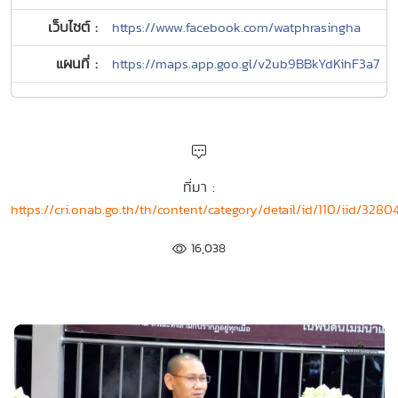
เว็บไซต์ :
https://www.facebook.com/watphrasingha
แผนที่ :
https://maps.app.goo.gl/v2ub9BBkYdKihF3a7
ที่มา :
https://cri.onab.go.th/th/content/category/detail/id/110/iid/3280
16,038