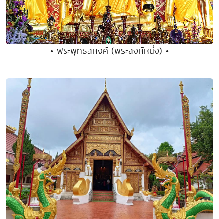
• พระพุทธสิหิงค์ (พระสิงห์หนึ่ง) •