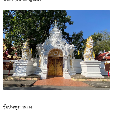
ซุ้มประตูท่าหลวง