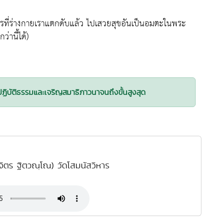
อการที่ร่างกายเราแตกดับแล้ว ไปเสวยสุขอันเป็นอมตะในพระ
่านี้ได้)
งปฏิบัติธรรมและเจริญสมาธิภาวนาจนถึงขั้นสูงสุด
ิจิตร ฐิตวณฺโณ) วัดโสมนัสวิหาร