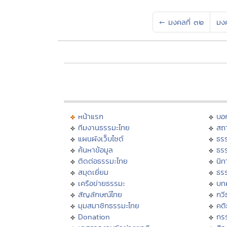
←
มงคลที่ ๓๒
มง
หน้าแรก
บอ
ทีมงานธรรมะไทย
สถา
แผนผังเว็บไซต์
ธร
ค้นหาข้อมูล
ธร
ติดต่อธรรมะไทย
นิท
สมุดเยี่ยม
ธร
เครือข่ายธรรมะ
บท
สัญลักษณ์ไทย
กวี
มุมสมาชิกธรรมะไทย
คต
Donation
กร