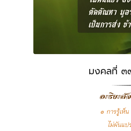
มงคลที่ ๓๓
อะริยะสั
๏ การรู้เห็น 
ไม่ผันแปร