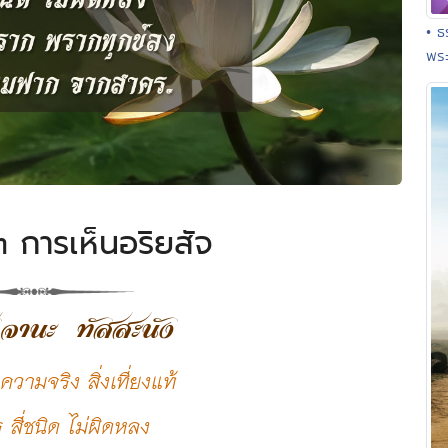
• 
พร
 การเห็นอริยสัจ
จจานะ ทัสสะนัง
ความจริง สิ่งเที่ยงแท้
 สี่ชนิด ไม่ผิดหลง