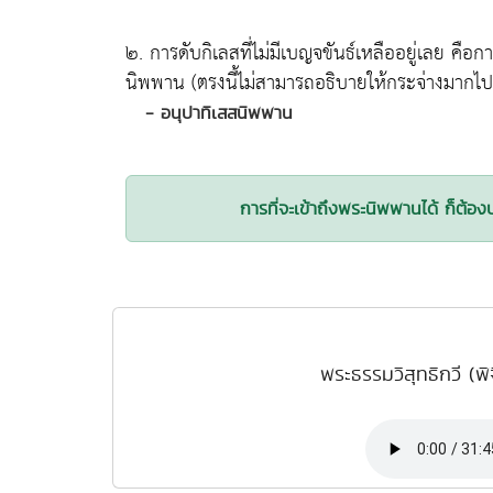
๒. การดับกิเลสที่ไม่มีเบญจขันธ์เหลืออยู่เลย คื
นิพพาน (ตรงนี้ไม่สามารถอธิบายให้กระจ่างมากไปกว
- อนุปาทิเสสนิพพาน
การที่จะเข้าถึงพระนิพพานได้ ก็ต้อ
พระธรรมวิสุทธิกวี (พ