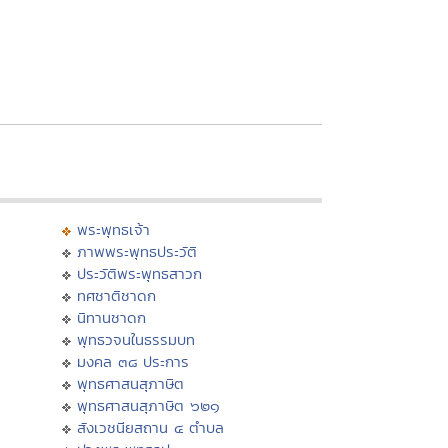
พระพุทธเจ้า
ภาพพระพุทธประวัติ
ประวัติพระพุทธสาวก
ทศชาติชาดก
นิทานชาดก
พุทธวจนในธรรมบท
มงคล ๓๘ ประการ
พุทธศาสนสุภาษิต
พุทธศาสนสุภาษิต ๖๒๑
สังเวชนียสถาน ๔ ตำบล