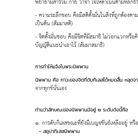
พยายามสำรวม กาย วาจา ใจให้ดำเนินตามหลักธร
- ความระลึกชอบ คือมีสติตั้งมั่นในสิ่งที่ถูกต้อง
เป็นต้น (สัมมาสติ)
- จิตตั้งมั่นชอบ คือมีจิตที่มีสมาธิ ไม่ว่อกแวกห
บัญญัติแนะนำเอาไว้ (สัมมาสมาธิ)
การทำให้แจ้งในพระนิพพาน
นิพพาน คือ ภาวะของจิตที่ดับกิเลสได้หมดสิ้น หลุดจ
จากทุกข์นั่นเอง
ท่านว่าลักษณะของนิพพานมีอยู่ ๒ ระดับดังนี้คือ
๑. การดับกิเลสขณะที่ยังมีเบญจขันธ์เหลืออยู่ หรือ
- สอุปาทิเสสนิพพาน