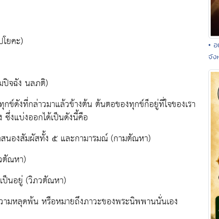
มปโยคะ)
• อ
จัง
ัมปิจฉัง นลภติ)
ุกข์ดังที่กล่าวมาแล้วข้างต้น ต้นตอของทุกข์ก็อยู่ที่ใจของเรา
ึ่งแบ่งออกได้เป็นดังนี้คือ
าสนองสัมผัสทั้ง ๕ และกามารมณ์ (กามตัณหา)
วตัณหา)
เป็นอยู่ (วิภวตัณหา)
 ความหลุดพ้น หรือหมายถึงภาวะของพระนิพพานนั่นเอง