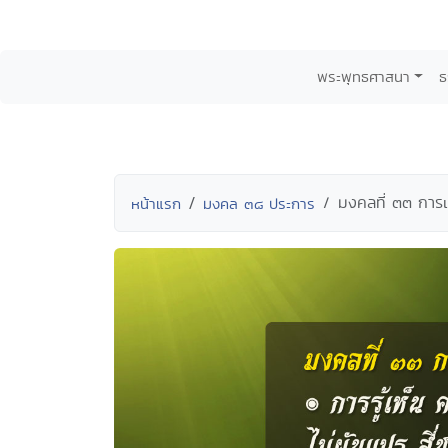
พระพุทธศาสนา
ธ
มงคลที่ ๓๓ การเ
หน้าแรก
มงคล ๓๘ ประการ