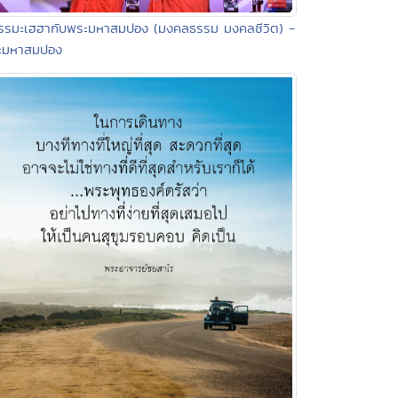
ธรรมะเฮฮากับพระมหาสมปอง (มงคลธรรม มงคลชีวิต) -
ะมหาสมปอง