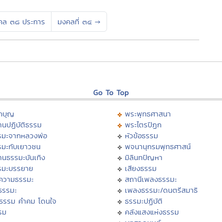
คล ๓๘ ประการ
มงคลที่ ๓๔
→
Go To Top
กบุญ
พระพุทธศาสนา
นปฏิบัติธรรม
พระไตรปิฏก
รมะจากหลวงพ่อ
หัวข้อธรรม
รมะกับเยาวชน
พจนานุกรมพุทธศาสน์
านธรรมะบันเทิง
มิลินทปัญหา
รมะบรรยาย
เสียงธรรม
ความธรรมะ
สถานีเพลงธรรมะ
ธรรมะ
เพลงธรรมะ/ดนตรีสมาธิ
ิธรรม คำคม โดนใจ
ธรรมะปฏิบัติ
รม
คลังแสงแห่งธรรม