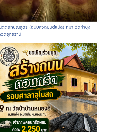
นัตตลักขณสูตร (ฉบับสวดมนต์แปล) ที่มา วัดท่าซุง
หวัดอุทัยธานี