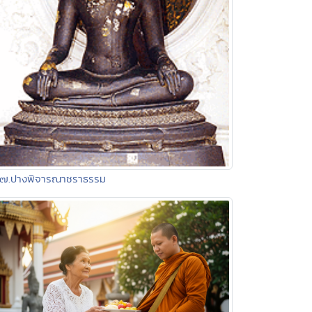
๖๗.ปางพิจารณาชราธรรม