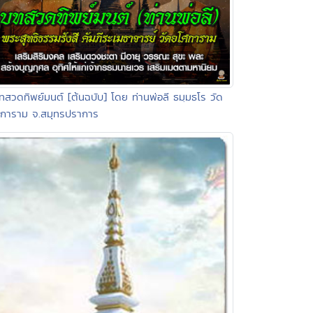
ทสวดทิพย์มนต์ [ต้นฉบับ] โดย ท่านพ่อลี ธมฺมธโร วัด
ศการาม จ.สมุทรปราการ