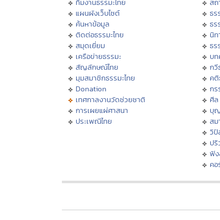
ทีมงานธรรมะไทย
สถา
แผนผังเว็บไซต์
ธร
ค้นหาข้อมูล
ธร
ติดต่อธรรมะไทย
นิท
สมุดเยี่ยม
ธร
เครือข่ายธรรมะ
บท
สัญลักษณ์ไทย
กวี
มุมสมาชิกธรรมะไทย
คต
Donation
กร
เทศกาลงานวัดช่วยชาติ
ศีล
การเผยแผ่ศาสนา
บุ
ประเพณีไทย
สมา
วิป
ปร
ฟั
คอร