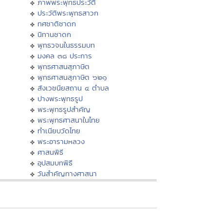
ภาพพระพุทธประวัติ
ประวัติพระพุทธสาวก
ทศชาติชาดก
นิทานชาดก
พุทธวจนในธรรมบท
มงคล ๓๘ ประการ
พุทธศาสนสุภาษิต
พุทธศาสนสุภาษิต ๖๒๑
สังเวชนียสถาน ๔ ตำบล
ปางพระพุทธรูป
พระพุทธรูปสำคัญ
พระพุทธศาสนาในไทย
ทำเนียบวัดไทย
พระอารามหลวง
ศาสนพิธี
อุปสมบทพิธี
วันสำคัญทางศาสนา