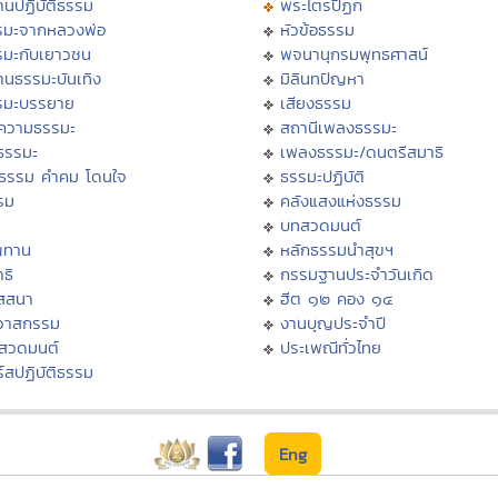
นปฏิบัติธรรม
พระไตรปิฏก
รมะจากหลวงพ่อ
หัวข้อธรรม
รมะกับเยาวชน
พจนานุกรมพุทธศาสน์
านธรรมะบันเทิง
มิลินทปัญหา
รมะบรรยาย
เสียงธรรม
ความธรรมะ
สถานีเพลงธรรมะ
ธรรมะ
เพลงธรรมะ/ดนตรีสมาธิ
ิธรรม คำคม โดนใจ
ธรรมะปฏิบัติ
รม
คลังแสงแห่งธรรม
บทสวดมนต์
ญทาน
หลักธรรมนำสุขฯ
ธิ
กรรมฐานประจำวันเกิด
ัสสนา
ฮีต ๑๒ คอง ๑๔
ิวาสกรรม
งานบุญประจำปี
งสวดมนต์
ประเพณีทั่วไทย
์สปฏิบัติธรรม
Eng