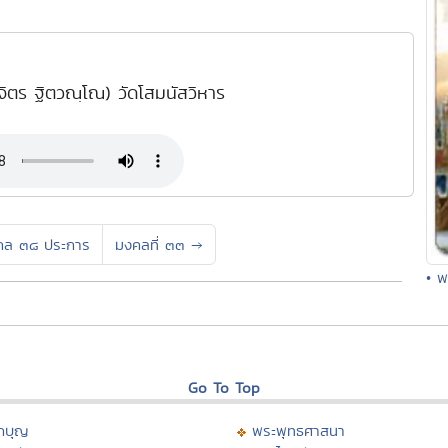
ิจิตร ฐิตวณฺโณ) วัดโสมนัสวิหาร
คล ๓๘ ประการ
มงคลที่ ๓๓
→
• พ
Go To Top
กบุญ
พระพุทธศาสนา