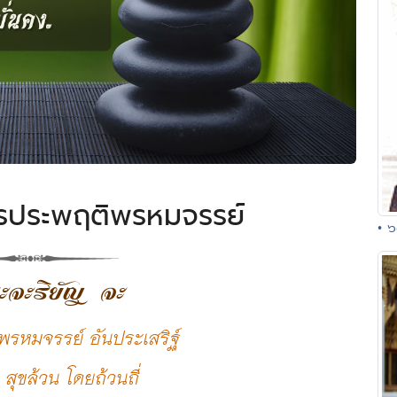
ารประพฤติพรหมจรรย์
• 
ะจะริยัญ จะ
พรหมจรรย์ อันประเสริฐ์
ด สุขล้วน โดยถ้วนถี่