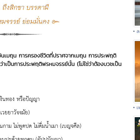
น ถึงสิกขา บรรดามี
หมจรรย์ ย่อมมั่นคง ๛
• ล
้นเมถุน การครองชีวิตที่ปราศจากเมถุน การประพฤติ
่าเป็นการประพฤติพรหมจรรย์นั้น (ไม่ใช่ว่าต้องบวชเป็น
 เงินทอง หรือปัญญา
• 
 (เวยยาวัจจมัย)
ในกาม ไม่พูดปด ไม่ดื่มน้ำเมา (เบญจศีล)
องพบปะด้วยทุกคน (อัปปมัญญา)