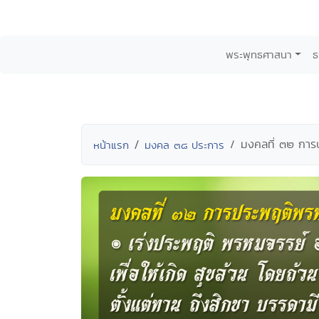
พระพุทธศาสนา
ธ
มงคลที่ ๓๒ การ
หน้าแรก
มงคล ๓๘ ประการ