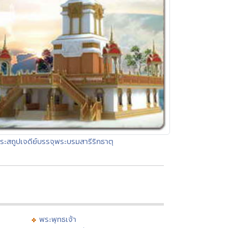
ระสถูปเจดีย์บรรจุพระบรมสารีริกธาตุ
พระพุทธเจ้า