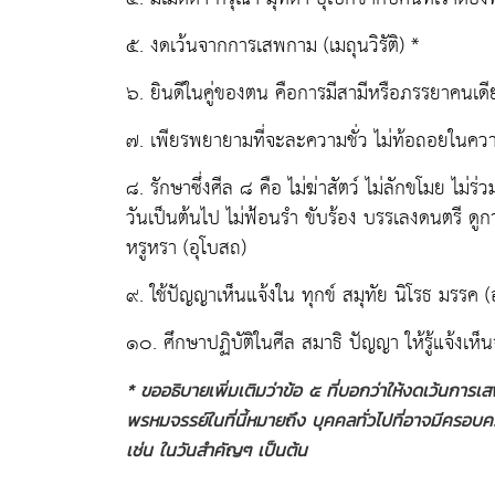
๕. งดเว้นจากการเสพกาม (เมถุนวิรัติ) *
๖. ยินดีในคู่ของตน คือการมีสามีหรือภรรยาคนเด
๗. เพียรพยายามที่จะละความชั่ว ไม่ท้อถอยในความ
๘. รักษาซึ่งศีล ๘ คือ ไม่ฆ่าสัตว์ ไม่ลักขโมย ไม่ร่
วันเป็นต้นไป ไม่ฟ้อนรำ ขับร้อง บรรเลงดนตรี ดูก
หรูหรา (อุโบสถ)
๙. ใช้ปัญญาเห็นแจ้งใน ทุกข์ สมุทัย นิโรธ มรรค 
๑๐. ศึกษาปฏิบัติในศีล สมาธิ ปัญญา ให้รู้แจ้งเห็น
* ขออธิบายเพิ่มเติมว่าข้อ ๕ ที่บอกว่าให้งดเว้นการเ
พรหมจรรย์ในที่นี้หมายถึง บุคคลทั่วไปที่อาจมีครอ
เช่น ในวันสำคัญๆ เป็นต้น