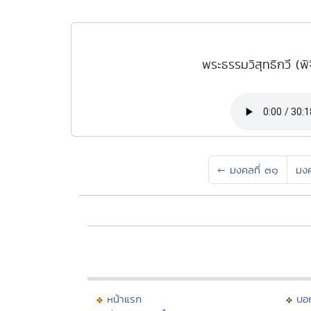
พระธรรมวิสุทธิกวี (พ
←
มงคลที่ ๓๑
มง
หน้าแรก
บอ