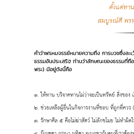
ตั้งแต่ทา
สมบูรณ์ดี พร
คำว่าพรหมจรรย์หมายความถึง การบวชซึ่งละเว
ธรรมอันประเสริฐ ท่านว่าลักษณะของธรรมที่ถือว
พระ) มีอยู่ดังนี้คือ
๑. ให้ทาน บริจาคทานไม่ว่าจะเป็นทรัพย์ สิ่งของ
๒. ช่วยเหลือผู้อื่นในกิจการงานที่ชอบ ที่ถูกที่ควร
๓. รักษาศีล ๕ คือไม่ฆ่าสัตว์ ไม่ลักขโมย ไม่ทำผิด
๔. มีเมตตา กรุณา มุทิตา อุเบกขากับคนที่เราต้