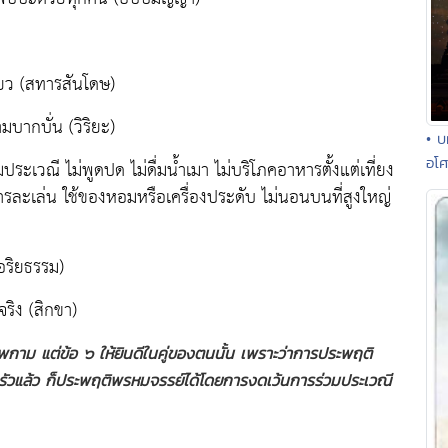
ียว (สทารสันโดษ)
บากบั่น (วิริยะ)
• บ
อโ
วมประเวณี ไม่พูดปด ไม่ดื่มน้ำเมา ไม่บริโภคอาหารตั้งแต่เที่ยง
ารละเล่น ใช้ของหอมหรือเครื่องประดับ ไม่นอนบนที่สูงใหญ่
(อริยธรรม)
จริง (สิกขา)
สพกาม แต่ข้อ ๖ ให้ยินดีในคู่ของตนนั้น เพราะว่าการประพฤติ
บครัวแล้ว ก็ประพฤติพรหมจรรย์ได้โดยการงดเว้นการร่วมประเวณี