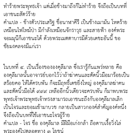
ทำร้ายพระพุทธเจ้า แต่เมื่อช้างมาถึงก็ไม่ทำร้าย จึงถือเป็นบทที่
เอาชนะสัตว์ร้าย
คำแปล - ช้างตัวประเสริฐ ชื่อนาฬาคีรี เป็นช้างเมามัน โหดร้าย
เหมือนไฟไหม้ป่า มีกำลังเหมือนจักราวุธ และสายฟ้า องค์พระ
จอมมุนีก็เอาชนะได้ ด้วยพระเมตตาบารมีด้วยเดชะอันนี้ ขอ
ชัยมงคลจงมีแก่เรา
ในบทที่ ๔. เป็นเรื่องขององคุลีมาล ซึ่งเรารู้กันแพร่หลาย คือ
องคุลีมาลนั้นอาจารย์บอกไว้ว่าถ้าฆ่าคนและตัดนิ้วมือมาร้อยเป็น
สร้อยคอ ให้ได้ครบพัน ก็จะมีฤทธิ์เดชยิ่งใหญ่ องคุลีมาลฆ่าคน
และตัดนิ้วมือได้ ๙๙๙ เหลืออีกนิ้วเดียวจะครบพัน ก็มาพบพระ
พุทธเจ้าพระพุทธเจ้าทรงสามารถเอาชนะถึงกับองคุลีมาลเลิก
เป็นโจรและยอมเข้ามาบวช กลายเป็นสาวกองค์สำคัญองค์หนึ่ง
จึงถือเป็นบทที่ใช้เอาชนะโจรผู้ร้าย
คำแปล - โจร ชื่อ องคุลีมาล มีฝีมือเก่งกล้า ถือดาบเงื้อวิ่งไล่
พระองค์ไปตลอดทาง ๓ โยชน์