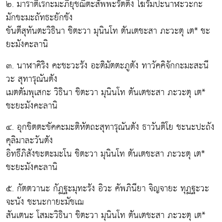
๒. มาราติเรกะมะภิยุชฌิตะสัพพะรัตติง โฆรัมปะนาฬะวะกะ
มักขะมะถัทธะยักขัง
ขันตีสุทันตะวิธินา ชิตะวา มุนินโท ตันเตชะสา ภะวะตุ เต* ชะ
ยะมังคะลานิ
๓. นาฬาคิริง คะชะวะรัง อะติมัตตะภูตัง ทาวัคคิจักกะมะสะนี
วะ สุทารุณันตัง
เมตตัมพุเสกะ วิธินา ชิตะวา มุนินโท ตันเตชะสา ภะวะตุ เต*
ชะยะมังคะลานิ
๔. อุกขิตตะขัคคะมะติหัตถะสุทารุณันตัง ธาวันติโย ชะนะปะถัง
คุลิมาละวันตัง
อิทธีภิสังขะตะมะโน ชิตะวา มุนินโท ตันเตชะสา ภะวะตุ เต*
ชะยะมังคะลานิ
๕. กัตตวานะ กัฏฐะมุทะรัง อิวะ คัพภินียา จิญจายะ ทุฏฐะวะ
จะนัง ชะนะกายะมัชเฌ
สันเตนะ โสมะวิธินา ชิตะวา มุนินโท ตันเตชะสา ภะวะตุ เต*