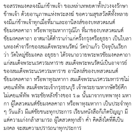
ขอสรรพมงคลจงมีแก่ข้าพเจ้า ขอเหล่าเทพยดาทั้งปวงจงรักษา
ข้าพเจ้า ด้วยอานุภาพแห่งพระสงฆ์ ขอความสุขสวัสดีทั้งหลาย
จงมีแก่ข้าพเจ้าทุกเมื่อที่มาและอานิสงส์ของบทสวดมนต์
ชัยมงคลคาถา หรือพาหุงมหาการุณิโก ที่มาของบทสวดมนต์
ชัยมงคลคาถา อาตมาได้ตำราเก่าแก่ครั้งกรุงศรีอยุธยา เป็นใบลา
นทองคำจารึกของสมเด็จพระพนรัตน์ วัดป่าแก้ว ปัจจุบันเรียก
ว่า วัดใหญ่ชัยมงคล อยุธยา ได้รจนาถวายพระพรชัยมงคลคาถา
แก่สมเด็จพระนเรศวรมหาราช สมเด็จพระพนรัตน์เป็นอาจารย์
ของสมเด็จพระนเรศวรมหาราช อานิสงส์ของบทสวดมนต์
ชัยมงคลคาถา หรือพาหุงมหากา สมเด็จพระนเรศวรมหาราชไม่
เคยแพ้ทัพ สมเด็จพระเจ้ากรุงธนบุรี เจ้าพระยามหากษัตริย์ศึก
ไม่เคยแพ้ทัพ พระชัยหลังช้างของ ร.๑ นั้นมาจากบทพาหุง มหา
กา ผู้ใดสวดมนต์ชัยมงคลคาถา หรือพาหุงมหากา เป็นประจำทุก
ๆ วันแล้ว มีแต่ชัยชนะทุกประการ เรียนหนังสือก็เกิดปัญญา มี
แต่ความเก่งกล้าสามารถ ผู้ใดสวดทุกเช้า ค่ำ คิดสิ่งใดที่ดีเป็น
มงคล จะสมความปรารถนาทุกประการ