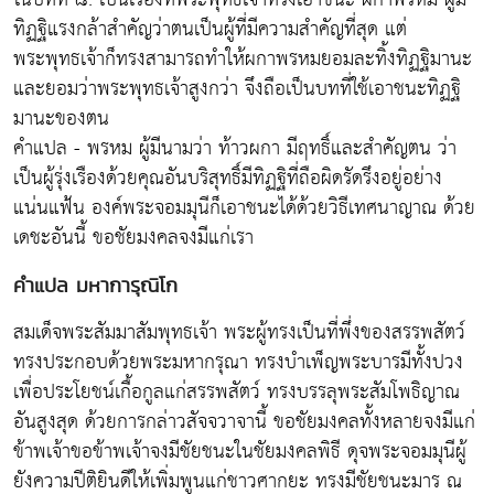
ทิฏฐิแรงกล้าสำคัญว่าตนเป็นผู้ที่มีความสำคัญที่สุด แต่
พระพุทธเจ้าก็ทรงสามารถทำให้ผกาพรหมยอมละทิ้งทิฏฐิมานะ
และยอมว่าพระพุทธเจ้าสูงกว่า จึงถือเป็นบทที่ใช้เอาชนะทิฏฐิ
มานะของตน
คำแปล - พรหม ผู้มีนามว่า ท้าวผกา มีฤทธิ์และสำคัญตน ว่า
เป็นผู้รุ่งเรืองด้วยคุณอันบริสุทธิ์มีทิฏฐิที่ถือผิดรัดรึงอยู่อย่าง
แน่นแฟ้น องค์พระจอมมุนีก็เอาชนะได้ด้วยวิธีเทศนาญาณ ด้วย
เดชะอันนี้ ขอชัยมงคลจงมีแก่เรา
คำแปล มหาการุณิโก
สมเด็จพระสัมมาสัมพุทธเจ้า พระผู้ทรงเป็นที่พึ่งของสรรพสัตว์
ทรงประกอบด้วยพระมหากรุณา ทรงบำเพ็ญพระบารมีทั้งปวง
เพื่อประโยชน์เกื้อกูลแก่สรรพสัตว์ ทรงบรรลุพระสัมโพธิญาณ
อันสูงสุด ด้วยการกล่าวสัจจวาจานี้ ขอชัยมงคลทั้งหลายจงมีแก่
ข้าพเจ้าขอข้าพเจ้าจงมีชัยชนะในชัยมงคลพิธี ดุจพระจอมมุนีผู้
ยังความปีติยินดีให้เพิ่มพูนแก่ชาวศากยะ ทรงมีชัยชนะมาร ณ