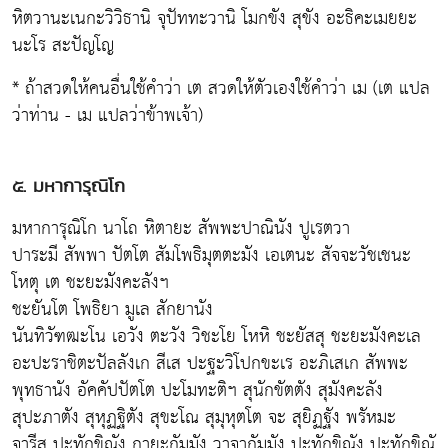
หิตวานะเนกะวิวิธานิ จุปัททะวานิ โมกขัง สุขัง อะธิคะเมยยะ
นะโร สะปัญโญ
* ถ้าสวดให้คนอื่นใช้คำว่า เต สวดให้ตัวเองใช้คำว่า เม (เต แปล
ว่าท่าน - เม แปลว่าข้าพเจ้า)
๕. มหาการุณิโก
มหาการุณิโก นาโถ หิตายะ สัพพะปาณินัง ปูเรตวา
ปาระมี สัพพา ปัตโต สัมโพธิมุตตะมัง เอเตนะ สัจจะวัชเชนะ
โหตุ เต ชะยะมังคะลังฯ
ชะยันโต โพธิยา มูเล สักยานัง
นันทิวัฑฒะโน เอวัง ตะวัง วิชะโย โหหิ ชะยัสสุ ชะยะมังคะเล
อะปะราชิตะปัลลังเก สีเส ปะฐะวิโปกขะเร อะภิเสเก สัพพะ
พุทธานัง อัคคัปปัตโต ปะโมทะติฯ สุนักขัตตัง สุมังคะลัง
สุปะภาตัง สุหุฏฐิตัง สุขะโณ สุมุหุตโต จะ สุยิฏฐัง พรัหมะ
จารีสุ ปะทักขิณัง กายะกัมมัง วาจากัมมัง ปะทักขิณัง ปะทักขิณั