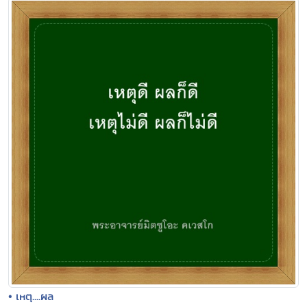
• เหตุ....ผล