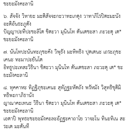
ชะยะมังคะลานิ
๖. สัจจัง วิหายะ มะติสัจจะกะวาทะเกตุง วาทาภิโรปิตะมะนัง
อะติอันธะภูตัง
ปัญญาปะทีปะชะลิโต ชิตะวา มุนินโท ตันเตชะสา ภะวะตุ เต*
ชะยะมังคะลานิ
๗. นันโทปะนันทะภุชะคัง วิพุธัง มะหิทธิง ปุตเตนะ เถระภุชะ
เคนะ ทะมาปะยันโต
อิทธูปะเทสะวิธินา ชิตะวา มุนินโท ตันเตชะสา ภะวะตุ เต* ชะ
ยะมังคะลานิ
๘. ทุคคาหะ ทิฏฐิภุชะเคนะ สุทัฏฐะหัตถัง พรัหมัง วิสุทธิชุติมิ
ทธิพะกาภิธานัง
ญาณาคะเทนะ วิธินา ชิตะวา มุนินโท ตันเตชะสา ภะวะตุ เต*
ชะยะมังคะลานิ
เอตาปิ พุทธะชะยะมังคะละอัฏฐะคาถาโย วาจะโน ทินะทิเน สะ
ระเต มะตันที