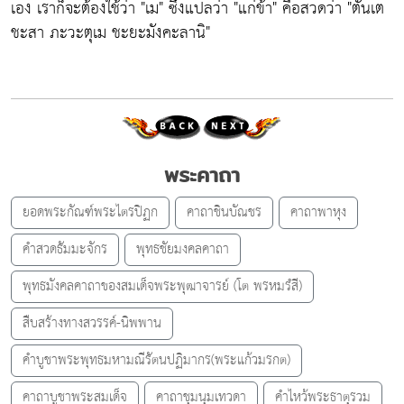
เอง เราก็จะต้องใช้ว่า "เม" ซึ่งแปลว่า "แก่ข้า" คือสวดว่า "ตันเต
ชะสา ภะวะตุเม ชะยะมังคะลานิ"
พระคาถา
ยอดพระกัณฑ์พระไตรปิฏก
คาถาชินบัณชร
คาถาพาหุง
คำสวดธัมมะจักร
พุทธชัยมงคลคาถา
พุทธมังคลคาถาของสมเด็จพระพุฒาจารย์ (โต พรหมรํสี)
สืบสร้างทางสวรรค์-นิพพาน
คำบูชาพระพุทธมหามณีรัตนปฏิมากร(พระแก้วมรกต)
คาถาบูชาพระสมเด็จ
คาถาชุมนุมเทวดา
คำไหว้พระธาตุรวม