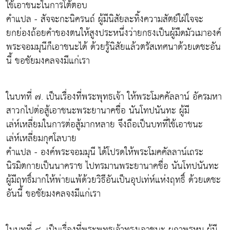
ใช้เอาชนะในการโต้ตอบ
คำแปล - สัจจะกะนิครนถ์ ผู้มีนิสัยละทิ้งความสัตย์ใฝ่ใจจะ
ยกย่องถ้อยคำของตนให้สูงประหนึ่งว่ายกธงเป็นผู้มืดมัวเมาองค์
พระจอมมุนีก็เอาชนะได้ ด้วยรู้นิสัยแล้วตรัสเทศนาด้วยเดชะอัน
นี้ ขอชัยมงคลจงมีแก่เรา
ในบทที่ ๗. เป็นเรื่องที่พระพุทธเจ้า ให้พระโมคคัลลาน์ อัครมหา
สาวกไปต่อสู้เอาชนะพระยานาคชื่อ นันโทปนันทะ ผู้มี
เล่ห์เหลี่ยมในการต่อสู้มากหลาย จึงถือเป็นบทที่ใช้เอาชนะ
เล่ห์เหลี่ยมกุศโลบาย
คำแปล - องค์พระจอมมุนี ได้โปรดให้พระโมคคัลลาน์เถระ
นิรมิตกายเป็นนาคราช ไปทรมานพระยานาคชื่อ นันโทปนันทะ
ผู้มีฤทธิ์มากให้พ่ายแพ้ด้วยวิธีอันเป็นอุปเท่ห์แห่งฤทธิ์ ด้วยเดชะ
อันนี้ ขอชัยมงคลจงมีแก่เรา
ในบทที่ ๘. เป็นเรื่องที่พระพุทธเจ้าทรงเอาชนะ ผกาพรหม ผู้มี