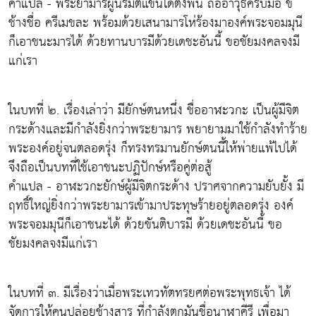
คำแปล - พระยามารผู้นิรมิตแขนได้ตั้งพัน ถืออาวุธครบมือ ขี่
ช้างชื่อ ครีเมขละ พร้อมด้วยเสนามารโห่ร้องมาองค์พระจอมมุนี
ก็เอาชนะมารได้ ด้วยทานบารมีด้วยเดชะอันนี้ ขอชัยมงคลจงมี
แก่เรา
ในบทที่ ๒. เรื่องเล่าว่า มียักษ์ตนหนึ่ง ชื่ออาฬะวกะ เป็นผู้มีจิต
กระด้างและมีกำลังยิ่งกว่าพระยามาร พยายามมาใช้กำลังทำร้าย
พระองค์อยู่จนตลอดรุ่ง ก็ทรงทรมานยักษ์ตนนี้ให้พ่ายแพ้ไปได้
จึงถือเป็นบทที่ใช้เอาชนะปฏิปักษ์หรือคู่ต่อสู้
คำแปล - อาฬะวกะยักษ์ผู้มีจิตกระด้าง ปราศจากความยับยั้ง มี
ฤทธิ์ใหญ่ยิ่งกว่าพระยามารเข้ามาประทุษร้ายอยู่ตลอดรุ่ง องค์
พระจอมมุนีก็เอาชนะได้ ด้วยขันติบารมี ด้วยเดชะอันนี้ ขอ
ชัยมงคลจงมีแก่เรา
ในบทที่ ๓. มีเรื่องว่าเมื่อพระเทวทัตทรยศต่อพระพุทธเจ้า ได้
จัดการให้คนปล่อยช้างสาร ที่กำลังตกมันชื่อนาฬาคีรี เพื่อมา