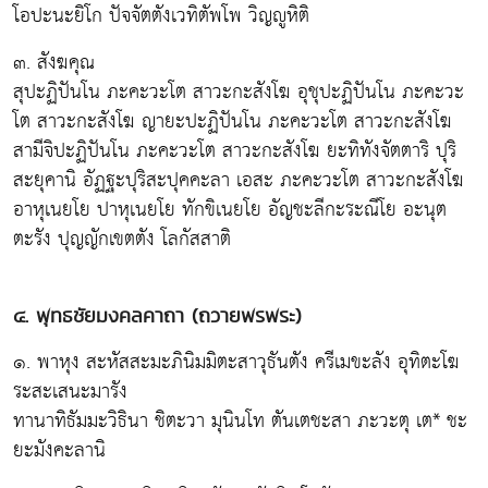
โอปะนะยิโก ปัจจัตตังเวทิตัพโพ วิญญูหิติ
๓. สังฆคุณ
สุปะฏิปันโน ภะคะวะโต สาวะกะสังโฆ อุชุปะฏิปันโน ภะคะวะ
โต สาวะกะสังโฆ ญายะปะฏิปันโน ภะคะวะโต สาวะกะสังโฆ
สามีจิปะฏิปันโน ภะคะวะโต สาวะกะสังโฆ ยะทิทังจัตตาริ ปุริ
สะยุคานิ อัฏฐะปุริสะปุคคะลา เอสะ ภะคะวะโต สาวะกะสังโฆ
อาหุเนยโย ปาหุเนยโย ทักขิเนยโย อัญชะลีกะระณีโย อะนุต
ตะรัง ปุญญักเขตตัง โลกัสสาติ
๔. พุทธชัยมงคลคาถา (ถวายพรพระ)
๑. พาหุง สะหัสสะมะภินิมมิตะสาวุธันตัง ครีเมขะลัง อุทิตะโฆ
ระสะเสนะมารัง
ทานาทิธัมมะวิธินา ชิตะวา มุนินโท ตันเตชะสา ภะวะตุ เต* ชะ
ยะมังคะลานิ