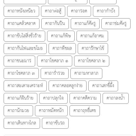
คาถาหนังเหนียว
คาถาต่อสู้
คาถารอด
คาถากำบัง
คาถาแคล้วคลาด
คาถากันปืน
คาถาแก้ศัตรู
คาถาข่มศัตรู
คาถาขับไล่สิ่งชั่วร้าย
คาถาแก้พิษ
คาถาแก้อาคม
คาถากันไฟและขโมย
คาถาพืชผล
คาถารักษาไข้
คาถาชนะมาร
คาถาโชคลาภ ๑
คาถาโชคลาภ ๒
คาถาโชคลาภ ๓
คาถาร่ำรวย
คาถามหาลาภ
คาถาสะเดาะเคราะห์
คาถาคลอดลูกง่าย
คาถาเสกขี้ผึ้ง
คาถาแก้ฝ้นร้าย
คาถาปลุกใจ
คาถาคดีความ
คาถาลงน้ำ
คาถานักมวย
คาถาหมัดหนัก
คาถาฤทธิ์เดช
คาถาเดินทางไกล
คาถาขับรถ