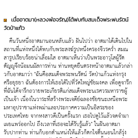
เมื่ออาตมา(หลวงพ่อจรัญ)ได้พบกับสมเด็จพระพนรัตน์
วัดป่าแก้ว
คืนวันหนึ่งอาตมานอนหลับแล้ว ฝันไปว่า อาตมาได้เดินไปใน
สถานที่แห่งหนึ่งได้พบกับพระสงฆ์รูปหนึ่งครองจีวรคร่ำ สมณ
สารูปเรียบร้อยน่าเลื่อมใส อาตมาเห็นว่าเป็นพระอาวุโสผู้รัต
ตัญญูจึงน้อมนมัสการท่าน ท่านหยุดยืนตรงหน้าอาตมาแล้วกล่า
วกับอาตมาว่า "ฉันคือสมเด็จพระพนรัตน์ วัดป่าแก้วแห่งกรุง
ศรีอยุธยา ฉันต้องการให้เธอได้ไปที่วัดใหญ่ชัยมงคล เพื่อดูจารึก
ที่ฉันได้จารึกถวายพระเกียรติแก่สมเด็จพระนเรศวรมหาราชผู้
เป็นเจ้า เนื่องในวาระที่สร้างพระเจดีย์ฉลองชัยชนะเหนือพระ
มหาอุปราชาแห่งพม่าและประกาศความเป็นอิสระของ
ประเทศไทย จากหงสาวดีเป็นครั้งแรก เธอไปดูไว้แล้วจดจำมา
เผยแพร่ออกไป ถึงเวลาที่เธอจะได้รับรู้แล้ว" ในฝันอาตมา
รับปากท่าน ท่านก็บอกตำแหน่งให้แล้วก็ตกใจตื่นนอนใกล้รุ่ง