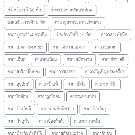
คำไหว้บารมี 30 ทัศ
คำพรรณนาพระบรมธาตุ
มงคลจักรวารทั้ง 8 ทิศ
คาถาบูชาพระพุทธเจ้าหลวง
คาถาบูชาเจ้าแม่กวนอิม
ป้องกันภัยทั้ง 10 ทิศ
คาถาสารพัดนึก
คาถาเมตตามหานิยม
คาถาเจ้านายเมตตา
คาถาขุนแผน
คาถาเอ็นดู
คาถาคนนิยม
คาถาสมัครงาน
คาถาค้าขายดี
คาถาสาริกาลิ้นทอง
คาถาการเจรจา
คาถาอัญเชิญพระเครื่อง
คาถาอุปถัมภ์
คาถารักแท้
คาถามัดใจ
คาถามนต์รัก
คาถาใจอ่อน
คาถาผูกใจคน
คาถามหาเสน่ห์
คาถาป้องกันผี
คาถาป้องกันผีพราย
คาถาป้องกันงู
คาถากันสุนัข
คาถาป้องกันตัว
คาถาคงกระพัน
คาถาป้องกันภัยพิบัติ
คาถาสกัดโจรผู้ร้าย
คาถาคับขัน