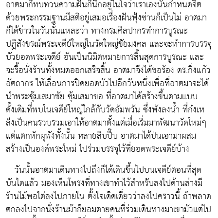
อาตมาก็ทบทวนความฝันก็นึกอยู่ในใจว่าเราเองนั้นกำหนดจิต
ด้วยพระกรรมฐานมีสติอยู่เสมอเรื่องฝันฟุ้งซ่านก็เป็นไม่ อาตมา
ก็ได้ข่าวในวันนั้นแหละว่า ทางกรมศิลปากรทำการบูรณะ
ปฏิสังขรณ์พระเจดีย์ใหญ่ในวัดใหญ่ชัยมงคล และจะทำการบรรจุ
บัวยอดพระเจดีย์ อันเป็นนิมิตหมายการสิ้นสุดการบูรณะ และ
จะรื้อนั่งร้านทั้งหมดออกเสร็จสิ้น อาตมาจึงได้ขอร้อง ดร.กิ่งแก้ว
อัตถากร ให้เลื่อนการปิดยอดบัวไปอีกวันหนึ่งเพื่อที่อาตมาจะได้
นำพระซุ้มเสมาชัย ซุ้มเสมาขอ ที่อาตมาได้สร้างขึ้นตามแบบ
ดั้งเดิมที่พบในเจดีย์ใหญ่ใกล้กับวัดอัมพวัน ซึ่งพังลงน้ำ ที่ก๋งเห
ล็งเป็นคนรวบรวมเอาให้อาตมาตั้งแต่เมื่อเริ่มมาพัฒนาวัดใหม่ๆ
แต่แตกหักผุพังทั้งนั้น หลายสิบปี๊บ อาตมาได้ป่นเอามาผสม
สร้างเป็นองค์พระใหม่ ไปร่วมบรรจุไว้ที่ยอดพระเจดีย์บ้าง
วันนั้นอาตมาเดินทางไปถึงก็ได้เดินขึ้นไปบนเจดีย์ตอนที่สุด
บันไดแล้ว มองเห็นโพรงที่ทางเขาทำไว้สำหรับลงไปด้านล่างมี
ร้านไม้พอไต่ลงไปภายใน ตั้งใจเด็ดเดี่ยวว่าลงไปคราวนี้ ถ้าพลาด
ตกลงไปจากนั่งร้านม้าก็ยอมตายคนที่ร่วมเดินทางมาเขามัวแต่ไป