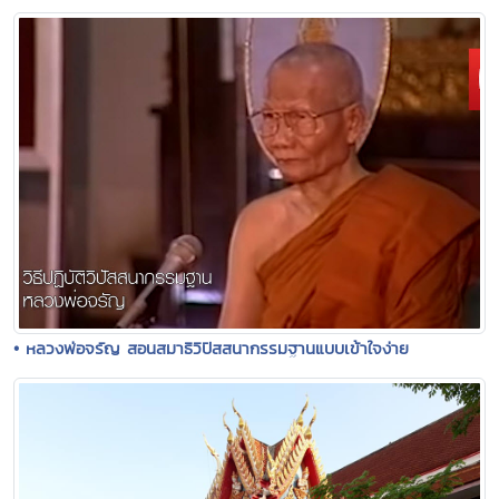
• หลวงพ่อจรัญ สอนสมาธิวิปัสสนากรรมฐานแบบเข้าใจง่าย