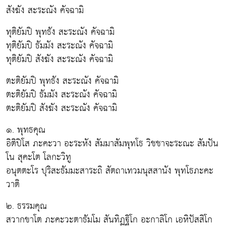
สังฆัง สะระณัง คัจฉามิ
ทุติยัมปิ พุทธัง สะระณัง คัจฉามิ
ทุติยัมปิ ธัมมัง สะระณัง คัจฉามิ
ทุติยัมปิ สังฆัง สะระณัง คัจฉามิ
ตะติยัมปิ พุทธัง สะระณัง คัจฉามิ
ตะติยัมปิ ธัมมัง สะระณัง คัจฉามิ
ตะติยัมปิ สังฆัง สะระณัง คัจฉามิ
๑. พุทธคุณ
อิติปิโส ภะคะวา อะระหัง สัมมาสัมพุทโธ วิชชาจะระณะ สัมปัน
โน สุคะโต โลกะวิทู
อนุตตะโร ปุริสะธัมมะสาระถิ สัตถาเทวมนุสสานัง พุทโธภะคะ
วาติ
๒. ธรรมคุณ
สวากขาโต ภะคะวะตาธัมโม สันทิฏฐิโก อะกาลิโก เอหิปัสสิโก