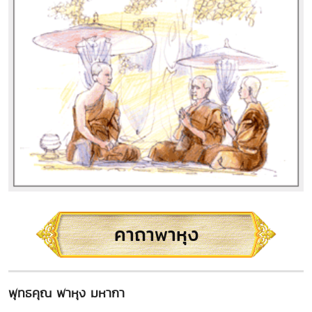
คาถาพาหุง
พุทธคุณ พาหุง มหากา