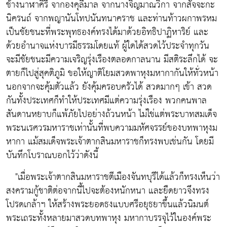
ช้างนาฬาคิรี จากองคุลีมาล จากนางจิญมาณวิกา จากสัจจะกะ
นิครนถ์ จากพญานันโทปนันทนาคราช และท่านท้าวผกาพรหม
เป็นชัยชนะที่พระพุทธองค์ทรงได้มาด้วยอิทธิปาฏิหาริย์ และ
ด้วยอำนาจแห่งบารมีธรรมโดยแท้ ผู้ใดได้สวดไว้ประจำทุกวัน
จะมีชัยชนะมีความเจริญรุ่งเรืองตลอดกาลนาน มีสติระลึกได้ จะ
ตายก็ไปสู่สุคติภูมิ ขอให้ญาติโยมสวดพาหุงมหากากันให้ทั่วหน้า
นอกจากจะคุ้มตัวแล้ว ยังคุ้มครอบครัวได้ สวดมากๆ เข้า สวด
กันทั้งประเทศก็ทำให้ประเทศมีแต่ความรุ่งเรือง พวกคนพาล
สันดานหยาบก็แพ้ภัยไปอย่างถ้วนหน้า ไม่ใช่แต่พระบาทสมเด็จ
พระนเรศวรมหาราชเท่านั้นที่พบความมหัศจรรย์ของบทพาหุงม
หากา แม้สมเด็จพระเจ้าตากสินมหาราชก็ทรงพบเช่นกัน โดยมี
บันทึกโบราณบอกไว้ว่าดังนี้
"เมื่อพระเจ้าตากสินมหาราชตีเมืองจันทบุรีได้แล้วก็ทรงเห็นว่า
สงครามกู้ชาติต่อจากนี้ไปจะต้องหนักหนา และยืดยาวจึงทรง
โปรดเกล้าฯ ให้สร้างพระยอดธงแบบศรีอยุธยาขึ้นแล้วนิมนต์
พระเถระทั้งหลายมาสวดบทพาหุง มหากาบรรจุไว้ในองค์พระ