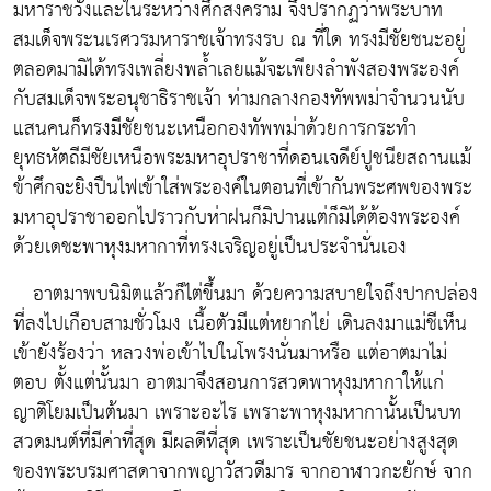
มหาราชวังและในระหว่างศึกสงคราม จึงปรากฏว่าพระบาท
สมเด็จพระนเรศวรมหาราชเจ้าทรงรบ ณ ที่ใด ทรงมีชัยชนะอยู่
ตลอดมามิได้ทรงเพลี่ยงพล้ำเลยแม้จะเพียงลำพังสองพระองค์
กับสมเด็จพระอนุชาธิราชเจ้า ท่ามกลางกองทัพพม่าจำนวนนับ
แสนคนก็ทรงมีชัยชนะเหนือกองทัพพม่าด้วยการกระทำ
ยุทธหัตถีมีชัยเหนือพระมหาอุปราชาที่ดอนเจดีย์ปูชนียสถานแม้
ข้าศึกจะยิงปืนไฟเข้าใส่พระองค์ในตอนที่เข้ากันพระศพของพระ
มหาอุปราชาออกไปราวกับห่าฝนก็มิปานแต่ก็มิได้ต้องพระองค์
ด้วยเดชะพาหุงมหากาที่ทรงเจริญอยู่เป็นประจำนั่นเอง
อาตมาพบนิมิตแล้วก็ไต่ขึ้นมา ด้วยความสบายใจถึงปากปล่อง
ที่ลงไปเกือบสามชั่วโมง เนื้อตัวมีแต่หยากไย่ เดินลงมาแม่ชีเห็น
เข้ายังร้องว่า หลวงพ่อเข้าไปในโพรงนั่นมาหรือ แต่อาตมาไม่
ตอบ ตั้งแต่นั้นมา อาตมาจึงสอนการสวดพาหุงมหากาให้แก่
ญาติโยมเป็นต้นมา เพราะอะไร เพราะพาหุงมหากานั้นเป็นบท
สวดมนต์ที่มีค่าที่สุด มีผลดีที่สุด เพราะเป็นชัยชนะอย่างสูงสุด
ของพระบรมศาสดาจากพญาวัสวดีมาร จากอาฬาวกะยักษ์ จาก