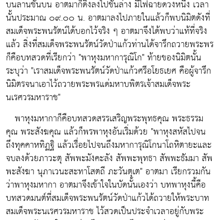
บนลานชั้นบน อาตมาก็ดิ่งลงไปชั้นล่าง มีไฟฉายดวงหนึ่ง เวลา
นั้นประมาณ ๐๙.๐๐ น. อาตมาลงไปภายในแล้วก็พบนิมิตดังที่
สมเด็จพระพนรัตน์ได้บอกไว้จริง ๆ อาตมาจึงได้พบว่าแท้ที่จริง
แล้ว สิ่งที่สมเด็จพระพนรัตน์วัดป่าแก้วท่านได้จารึกถวายพระพร
ก็คือบทสวดที่เรียกว่า "พาหุงมหาการุณิโก" ท้ายของนิมิตนั้น
ระบุว่า "เราสมเด็จพระพนรัตน์วัดป่าแก้วศรีอโยธเยศ คือผู้จารึก
นิมิตรจนาเอาไว้ถวายพระพรแด่มหาบพิตรเจ้าสมเด็จพระ
นเรศวรมหาราช"
พาหุงมหากาก็คือบทสวดสรรเสริญพระพุทธคุณ พระธรรม
คุณ พระสังฆคุณ แล้วก็พรพาหุงอันเริ่มด้วย "พาหุงสหัสไปจน
ถึงทุคคาหทิฏฐิ แล้วเรื่อยไปจนถึงมหาการุณิโกนาโถหิตายะและ
จบลงด้วยภาวะตุ สัพพะมังคะลัง สัพพะพุทธา สัพพะธัมมา สัพ
พะสังฆา นุภาเวนะสะทาโสตถี ภะวันตุเต" อาตมา เรียกรวมกัน
ว่าพาหุงมหากา อาตมาจึงเข้าใจในบัดนั้นเองว่า บทพาหุงนี้คือ
บทสวดมนต์ที่สมเด็จพระพนรัตน์วัดป่าแก้วได้ถวายให้พระบาท
สมเด็จพระนเรศวรมหาราช ไว้สวดเป็นประจำเวลาอยู่กับพระ