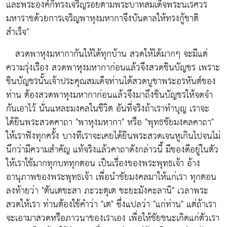
และพระองค์ก็ทรงเจริญรอยตามพระบาทสมเด็จพระนเรศวร
มหาราชด้วยการเจริญพาหุงมหากาจึงบันดาลให้ทรงกู้ชาติ
สำเร็จ"
สวดพาหุงมหากากันให้ได้ทุกบ้าน สวดให้ได้มากๆ จะมีแต่
ความรุ่งเรือง สวดพาหุงมหากาก่อนแล้วจึงสวดชินบัญชร เพราะ
ชินบัญชรนั้นเจ้าประคุณสมเด็จท่านได้สวดบูชาพระอรหันต์ของ
ท่าน ต้องสวดพาหุงมหากาก่อนแล้วจึงมาถึงชินบัญชรให้จดจำ
กันเอาไว้ นั่นแหละมงคลในชีวิต อันที่จริงถ้าเราทำบุญ เราจะ
ได้ยินพระสวดคาถา "พาหุงมหากา" หรือ "พุทธชัยมงคลคาถา"
ให้เราฟังทุกครั้ง บางทีเราจะเคยได้ยินพระสวดเจนหูเกินไปจนไม่
นึกว่ามีความสำคัญ แท้จริงแล้วคาถาดังกล่าวนี้ มีของดีอยู่ในตัว
ให้เราใช้มากทุกบททุกตอน เป็นเรื่องของพระพุทธเจ้า อ้าง
อานุภาพของพระพุทธเจ้า เพื่อนำชัยมงคลมาให้แก่เรา ทุกตอน
ลงท้ายว่า "ตันเตชะสา ภะวะตุเต ชะยะมังคะลานิ" เวลาพระ
สวดให้เรา ท่านต้องใช้คำว่า "เต" ซึ่งแปลว่า "แก่ท่าน" แต่ถ้าเรา
จะเอามาสวดหรือภาวนาของเราเอง เพื่อให้ชัยชนะเกิดแก่ตัวเรา