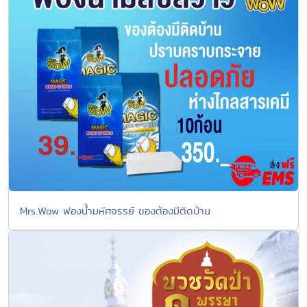
Mrs.Wow ฟองน้ำมหัศจรรย์ ของต้องมีติดบ้าน