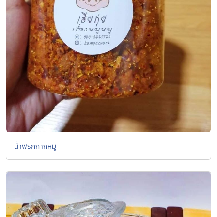
น้ำพริกกากหมู