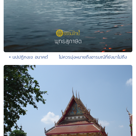
• นปฺปฏิกงฺเข อนาคตํ ไม่ควรมุ่งหมายถึงอารมณ์ที่ยังมาไม่ถึง