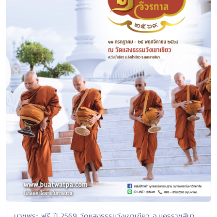
บวชพระ ฟรี ปี 2569 วัดแสงธรรมวังเขาเขียว จ.นครราชสีมา