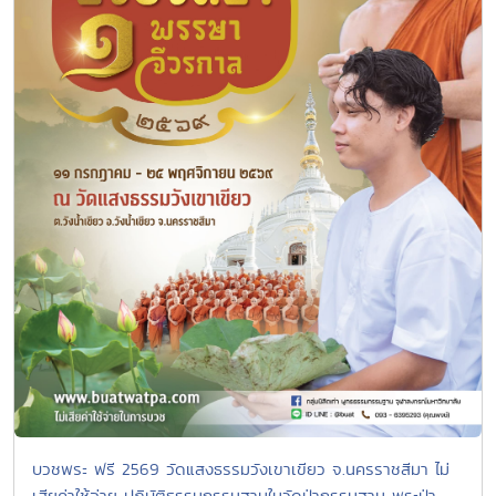
บวชพระ ฟรี 2569 วัดแสงธรรมวังเขาเขียว จ.นครราชสีมา ไม่
เสียค่าใช้จ่าย ปฏิบัติธรรมกรรมฐานในวัดป่ากรรมฐาน พระป่า