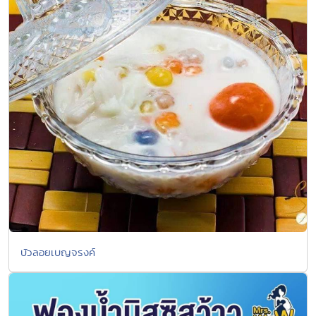
บัวลอยเบญจรงค์