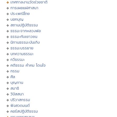
เทศกาลงานวัดช่วยชาติ
การเผยแผ่ศาสนา
ประเพณีไทย
บอกบุญ
สถานปฏิบัติธรรม
ธรรมะจากหลวงพ่อ
ธรรมะกับเยาวชน
นิทานธรรมะบันเทิง
ธรรมะบรรยาย
บทความธรรมะ
กวีธรรมะ
คติธรรม คำคม โดนใจ
กรรม
ศีล
บุญทาน
สมาธิ
วิปัสสนา
ปริวาสกรรม
ฟังสวดมนต์
คอร์สปฏิบัติธรรม
พระพุทธศาสนา