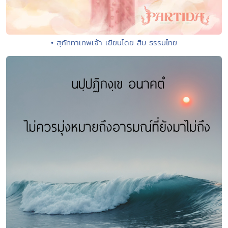
• สุภัททาเทพเจ้า เขียนโดย สืบ ธรรมไทย