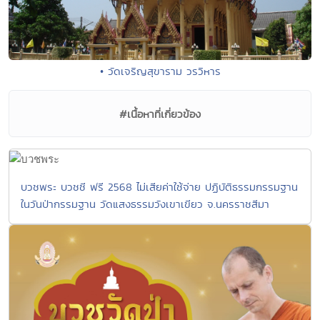
• วัดเจริญสุขาราม วรวิหาร
#เนื้อหาที่เกี่ยวข้อง
บวชพระ บวชชี ฟรี 2568 ไม่เสียค่าใช้จ่าย ปฏิบัติธรรมกรรมฐาน
ในวันป่ากรรมฐาน วัดแสงธรรมวังเขาเขียว จ.นครราชสีมา