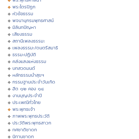
พระไตรปิฏก
หัวข้อธรรม
พจนานุกรมพุทธศาสน์
มิลินทปัญหา
เสียงธรรม
สถานีเพลงธรรมะ
เพลงธรรมะ/ดนตรีสมาธิ
ธรรมะปฏิบัติ
คลังแสงแห่งธรรม
บทสวดมนต์
หลักธรรมนำสุขฯ
กรรมฐานประจำวันเกิด
ฮีต ๑๒ คอง ๑๔
งานบุญประจำปี
ประเพณีทั่วไทย
พระพุทธเจ้า
ภาพพระพุทธประวัติ
ประวัติพระพุทธสาวก
ทศชาติชาดก
นิทานชาดก