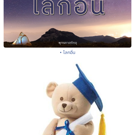
• โลกอื่น