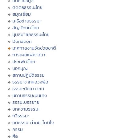
ค้นหาข้อมูล
ติดต่อธรรมะไทย
สมุดเยี่ยม
เครือข่ายธรรมะ
สัญลักษณ์ไทย
มุมสมาชิกธรรมะไทย
Donation
เทศกาลงานวัดช่วยชาติ
การเผยแผ่ศาสนา
ประเพณีไทย
บอกบุญ
สถานปฏิบัติธรรม
ธรรมะจากหลวงพ่อ
ธรรมะกับเยาวชน
นิทานธรรมะบันเทิง
ธรรมะบรรยาย
บทความธรรมะ
กวีธรรมะ
คติธรรม คำคม โดนใจ
กรรม
ศีล