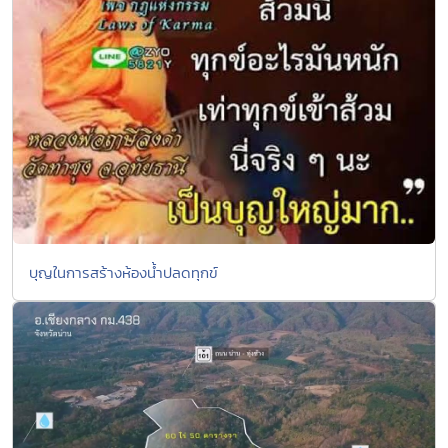
บุญในการสร้างห้องน้ำปลดทุกข์