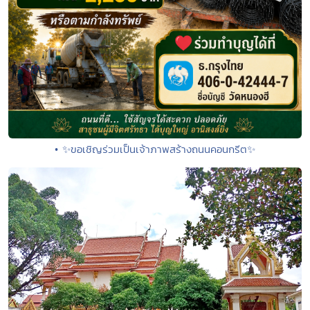
• ✨ขอเชิญร่วมเป็นเจ้าภาพสร้างถนนคอนกรีต✨