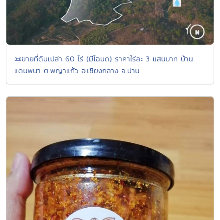
📜ขายที่ดินเปล่า 60 ไร่ (มีโฉนด) ราคาไร่ละ 3 แสนบาท บ้าน
แดนพนา ต.พญาแก้ว อ.เชียงกลาง จ.น่าน