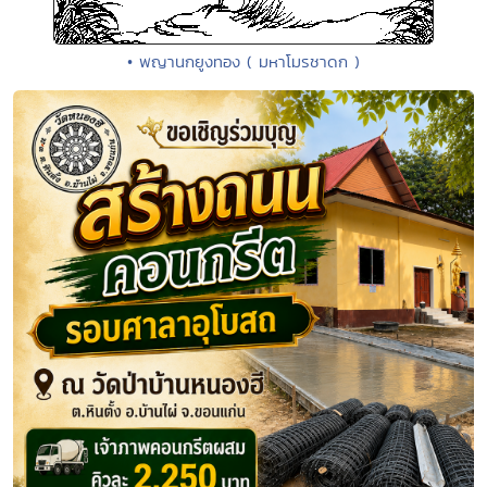
• พญานกยูงทอง ( มหาโมรชาดก )