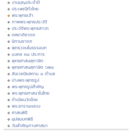
งานบุญประจำปี
ประเพณีทั่วไทย
พระพุทธเจ้า
ภาพพระพุทธประวัติ
ประวัติพระพุทธสาวก
ทศชาติชาดก
นิทานชาดก
พุทธวจนในธรรมบท
มงคล ๓๘ ประการ
พุทธศาสนสุภาษิต
พุทธศาสนสุภาษิต ๖๒๑
สังเวชนียสถาน ๔ ตำบล
ปางพระพุทธรูป
พระพุทธรูปสำคัญ
พระพุทธศาสนาในไทย
ทำเนียบวัดไทย
พระอารามหลวง
ศาสนพิธี
อุปสมบทพิธี
วันสำคัญทางศาสนา