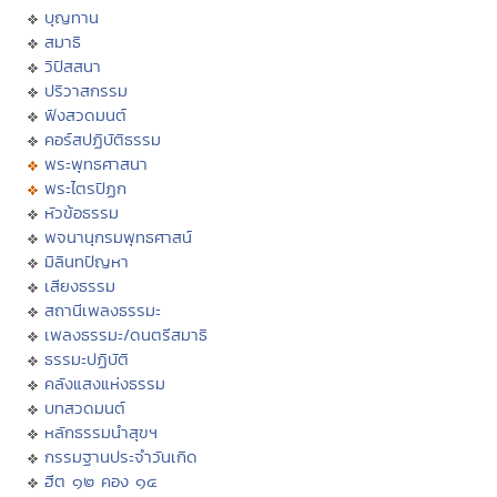
บุญทาน
สมาธิ
วิปัสสนา
ปริวาสกรรม
ฟังสวดมนต์
คอร์สปฏิบัติธรรม
พระพุทธศาสนา
พระไตรปิฏก
หัวข้อธรรม
พจนานุกรมพุทธศาสน์
มิลินทปัญหา
เสียงธรรม
สถานีเพลงธรรมะ
เพลงธรรมะ/ดนตรีสมาธิ
ธรรมะปฏิบัติ
คลังแสงแห่งธรรม
บทสวดมนต์
หลักธรรมนำสุขฯ
กรรมฐานประจำวันเกิด
ฮีต ๑๒ คอง ๑๔