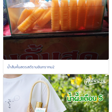
น้ำส้มคั้นสดรสดีรามอินทรากม2