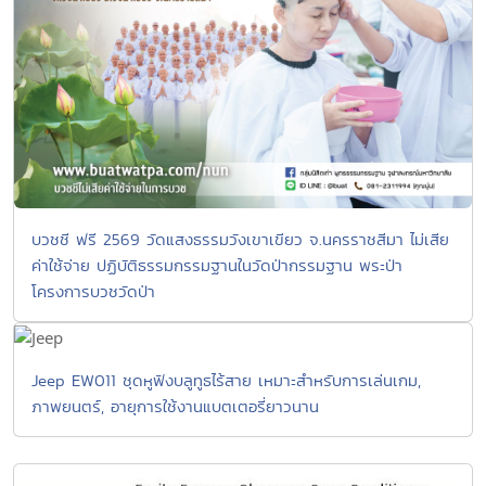
บวชชี ฟรี 2569 วัดแสงธรรมวังเขาเขียว จ.นครราชสีมา ไม่เสีย
ค่าใช้จ่าย ปฏิบัติธรรมกรรมฐานในวัดป่ากรรมฐาน พระป่า
โครงการบวชวัดป่า
Jeep EW011 ชุดหูฟังบลูทูธไร้สาย เหมาะสำหรับการเล่นเกม,
ภาพยนตร์, อายุการใช้งานแบตเตอรี่ยาวนาน