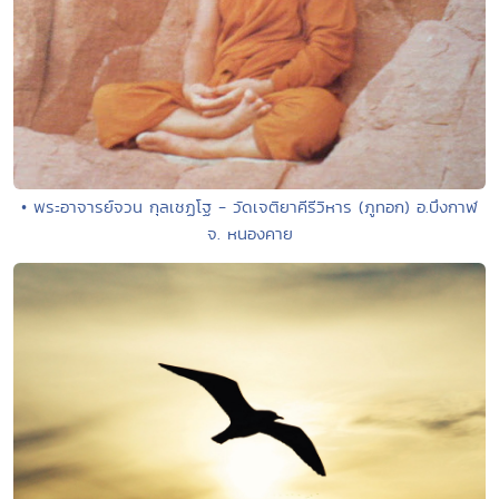
• พระอาจารย์จวน กุลเชฏโฐ - วัดเจติยาคีรีวิหาร (ภูทอก) อ.บึงกาฬ
จ. หนองคาย