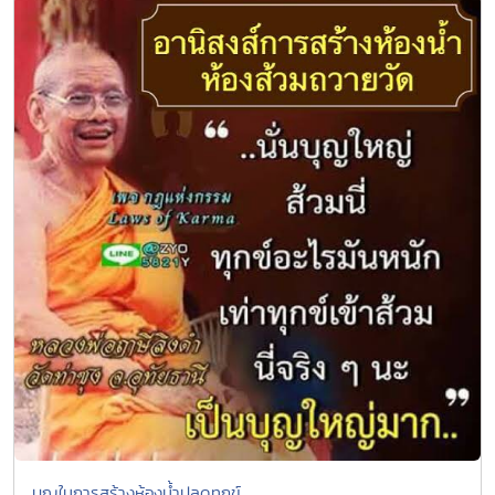
บุญในการสร้างห้องน้ำปลดทุกข์