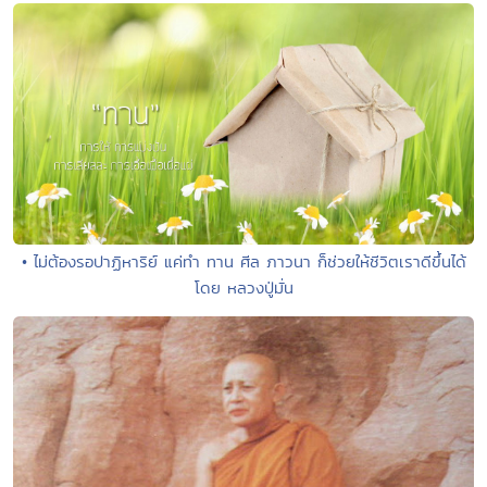
• ไม่ต้องรอปาฏิหาริย์ แค่ทำ ทาน ศีล ภาวนา ก็ช่วยให้ชีวิตเราดีขึ้นได้
โดย หลวงปู่มั่น