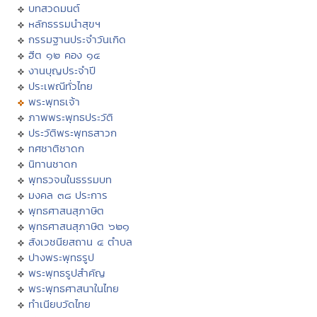
บทสวดมนต์
หลักธรรมนำสุขฯ
กรรมฐานประจำวันเกิด
ฮีต ๑๒ คอง ๑๔
งานบุญประจำปี
ประเพณีทั่วไทย
พระพุทธเจ้า
ภาพพระพุทธประวัติ
ประวัติพระพุทธสาวก
ทศชาติชาดก
นิทานชาดก
พุทธวจนในธรรมบท
มงคล ๓๘ ประการ
พุทธศาสนสุภาษิต
พุทธศาสนสุภาษิต ๖๒๑
สังเวชนียสถาน ๔ ตำบล
ปางพระพุทธรูป
พระพุทธรูปสำคัญ
พระพุทธศาสนาในไทย
ทำเนียบวัดไทย