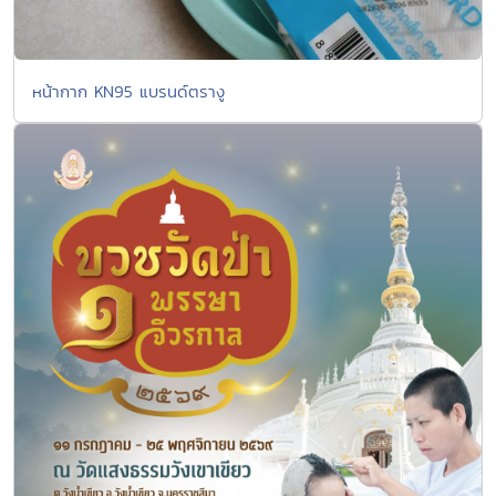
หน้ากาก KN95 แบรนด์ตรางู