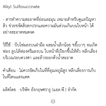
Alkyl Sulfosuccinate
- สารทำความสะอาดที่อ่อนละมุน เหมาะสำหรับดูแลปัญหา
สิว ช่วยขจัดสิ่งสกปรกและความมันส่วนเกินบนใบหน้า ได้
อย่างสะอาดหมดจด
วิธีใช้ : บีบโฟมลงบนฝ่ามือ ผสมน้ำเล็กน้อย ขยี้เบาๆ จนเกิด
ฟอง ลูบไล้ฟองครีมลงบน ใบหน้าที่เปียกชื้นให้ทั่ว หลีกเลี่ยง
บริเวณรอบดวงตา และล้างออกด้วน้ำสะอาด
คำเตือน : ไม่ควรจัดเก็บในที่ที่อุณหภูมิสูง หลีกเลี่ยงการเก็บ
ในที่โดนแสงแดด
ผลิตโดย : บริษัท อังกฤษตรางู (แอล.พี.) จำกัด