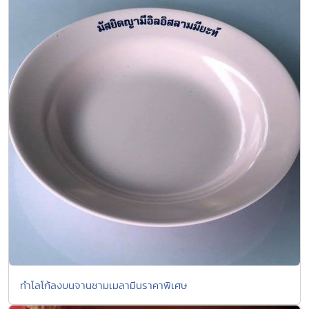
ทำโลโก้ลงบนจานชามเมลามีนราคาพิเศษ