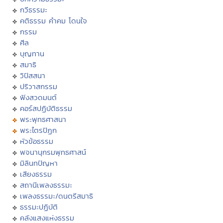
กวีธรรมะ
คติธรรม คำคม โดนใจ
กรรม
ศีล
บุญทาน
สมาธิ
วิปัสสนา
ปริวาสกรรม
ฟังสวดมนต์
คอร์สปฏิบัติธรรม
พระพุทธศาสนา
พระไตรปิฏก
หัวข้อธรรม
พจนานุกรมพุทธศาสน์
มิลินทปัญหา
เสียงธรรม
สถานีเพลงธรรมะ
เพลงธรรมะ/ดนตรีสมาธิ
ธรรมะปฏิบัติ
คลังแสงแห่งธรรม