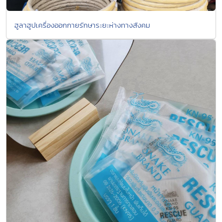
ฮูลาฮูปเครื่องออกกายรักษาระยะห่างทางสังคม