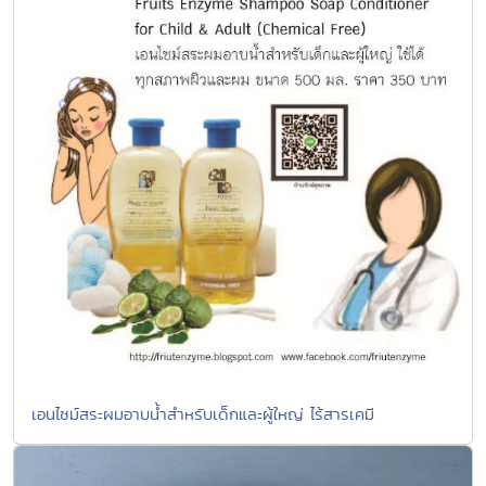
เอนไซม์สระผมอาบน้ำสำหรับเด็กและผู้ใหญ่ ไร้สารเคมี