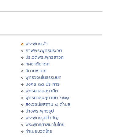
พระพุทธเจ้า
ภาพพระพุทธประวัติ
ประวัติพระพุทธสาวก
ทศชาติชาดก
นิทานชาดก
พุทธวจนในธรรมบท
มงคล ๓๘ ประการ
พุทธศาสนสุภาษิต
พุทธศาสนสุภาษิต ๖๒๑
สังเวชนียสถาน ๔ ตำบล
ปางพระพุทธรูป
พระพุทธรูปสำคัญ
พระพุทธศาสนาในไทย
ทำเนียบวัดไทย