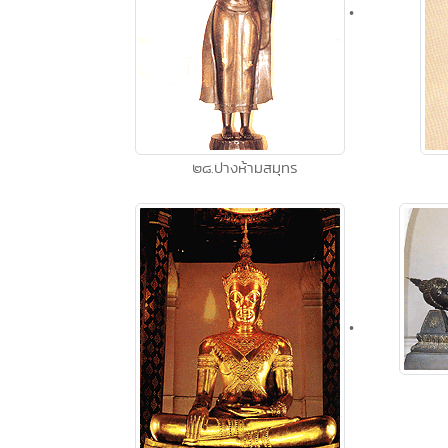
•
๒๘.ปางห้ามสมุทร
•