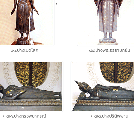
•
๔๑.ปางเปิดโลก
๔๕.ปางพระอิริยาบถยืน
• ๗๑.ปางทรงพยากรณ์
• ๗๓.ปางปรินิพพาน