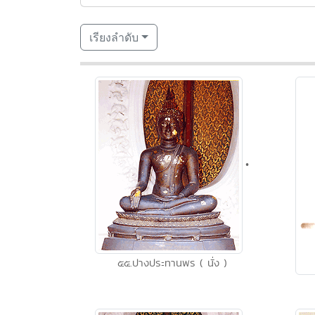
เรียงลำดับ
•
๕๕.ปางประทานพร ( นั่ง )