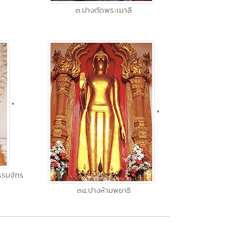
๓.ปางตัดพระเมาลี
•
•
รมจักร
๓๔.ปางห้ามพยาธิ