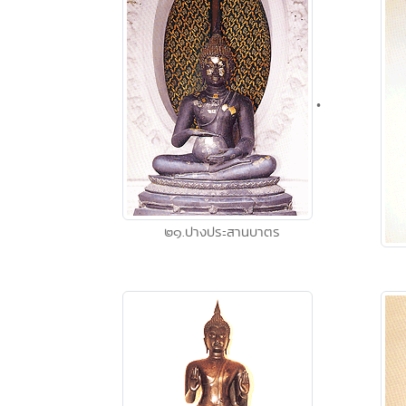
•
๒๑.ปางประสานบาตร