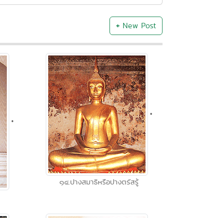
+
New Post
•
•
๑๔.ปางสมาธิหรือปางตรัสรู้