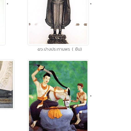
•
•
๕๖.ปางประทานพร ( ยืน)
•