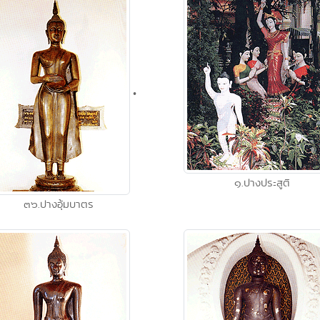
•
๑.ปางประสูติ
๓๖.ปางอุ้มบาตร