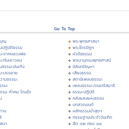
Go To Top
บุญ
พระพุทธศาสนา
นปฏิบัติธรรม
พระไตรปิฏก
มะจากหลวงพ่อ
หัวข้อธรรม
มะกับเยาวชน
พจนานุกรมพุทธศาสน์
นธรรมะบันเทิง
มิลินทปัญหา
มะบรรยาย
เสียงธรรม
วามธรรมะ
สถานีเพลงธรรมะ
ธรรมะ
เพลงธรรมะ/ดนตรีสมาธิ
ธรรม คำคม โดนใจ
ธรรมะปฏิบัติ
ม
คลังแสงแห่งธรรม
บทสวดมนต์
ทาน
หลักธรรมนำสุขฯ
ิ
กรรมฐานประจำวันเกิด
สสนา
ฮีต ๑๒ คอง ๑๔