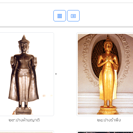
•
๒๙.ปางห้ามญาติ
๒๔.ปางรำพึง