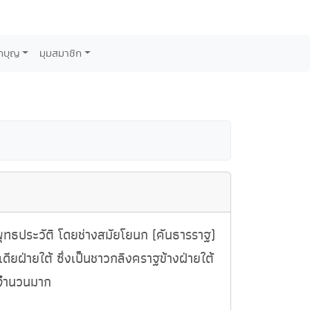
กบุญ
มุมสมาชิก
พุทธประวัติ โดยช่างสมัยโยนก (คันธารราฐ)
ฝ่ายใต้ ซึ่งเป็นชาวกลิงคราฐข้างฝ่ายใต้
็นจำนวนมาก