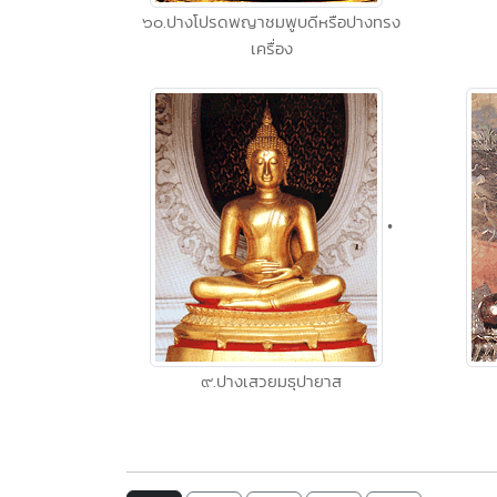
๖๐.ปางโปรดพญาชมพูบดีหรือปางทรง
เครื่อง
•
๙.ปางเสวยมธุปายาส