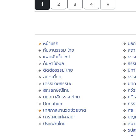
1
2
3
4
»
หน้าแรก
บอก
ทีมงานธรรมะไทย
สถา
แผนผังเว็บไซต์
ธรร
ค้นหาข้อมูล
ธรร
ติดต่อธรรมะไทย
นิทา
สมุดเยี่ยม
ธรร
เครือข่ายธรรมะ
บทค
สัญลักษณ์ไทย
กวี
มุมสมาชิกธรรมะไทย
คติ
Donation
กรร
เทศกาลงานวัดช่วยชาติ
ศีล
การเผยแผ่ศาสนา
บุญ
ประเพณีไทย
สมาธ
วิปั