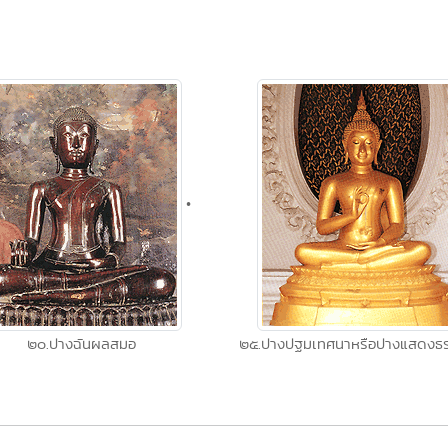
•
๒๐.ปางฉันผลสมอ
๒๕.ปางปฐมเทศนาหรือปางแสดงธร