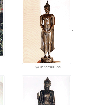
•
•
๑๕.ปางถวายเนตร