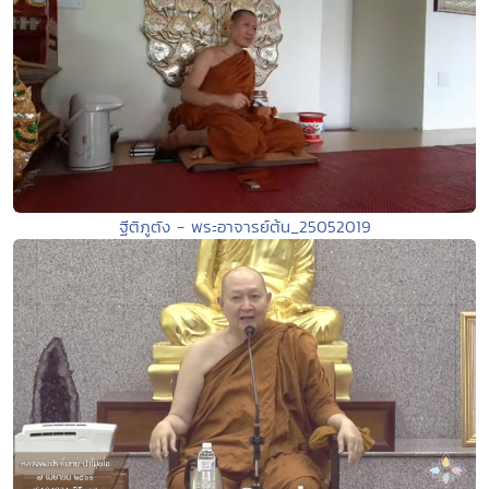
ฐีติภูตัง - พระอาจารย์ต้น_25052019