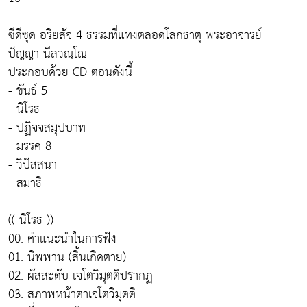
ซีดีชุด อริยสัจ 4 ธรรมที่แทงตลอดโลกธาตุ พระอาจารย์
ปัญญา นีลวณฺโณ
ประกอบด้วย CD ตอนดังนี้
- ขันธ์ 5
- นิโรธ
- ปฏิจจสมุปบาท
- มรรค 8
- วิปัสสนา
- สมาธิ
(( นิโรธ ))
00. คำแนะนำในการฟัง
01. นิพพาน (สิ้นเกิดตาย)
02. ผัสสะดับ เจโตวิมุตติปรากฏ
03. สภาพหน้าตาเจโตวิมุตติ