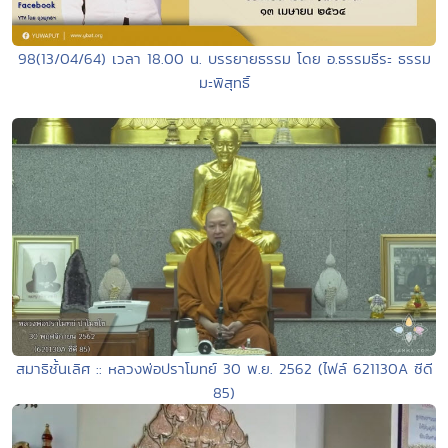
98(13/04/64) เวลา 18.00 น. บรรยายธรรม โดย อ.ธรรมธีระ ธรรม
มะพิสุทธิ์
สมาธิชั้นเลิศ :: หลวงพ่อปราโมทย์ 30 พ.ย. 2562 (ไฟล์ 621130A ซีดี
85)