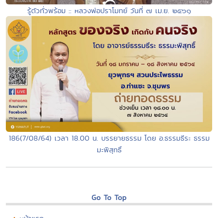
รู้ตัวทั่วพร้อม :: หลวงพ่อปราโมทย์ วันที่ ๗ เม.ย. ๒๕๖๑
186(7/08/64) เวลา 18.00 น. บรรยายธรรม โดย อ.ธรรมธีระ ธรรม
มะพิสุทธิ์
Go To Top