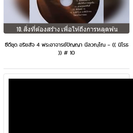
ซีดีชุด อริยสัจ 4 พระอาจารย์ปัญญา นีลวณฺโณ - (( นิโรธ
)) # 10