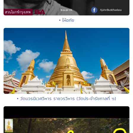
• ให้อภัย
• วัดบวรนิเวศวิหาร ราชวรวิหาร (วัดประจำรัชกาลที่ ๖)