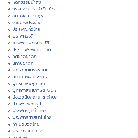
หลักธรรมนำสุขฯ
กรรมฐานประจำวันเกิด
ฮีต ๑๒ คอง ๑๔
งานบุญประจำปี
ประเพณีทั่วไทย
พระพุทธเจ้า
ภาพพระพุทธประวัติ
ประวัติพระพุทธสาวก
ทศชาติชาดก
นิทานชาดก
พุทธวจนในธรรมบท
มงคล ๓๘ ประการ
พุทธศาสนสุภาษิต
พุทธศาสนสุภาษิต ๖๒๑
สังเวชนียสถาน ๔ ตำบล
ปางพระพุทธรูป
พระพุทธรูปสำคัญ
พระพุทธศาสนาในไทย
ทำเนียบวัดไทย
พระอารามหลวง
ศาสนพิธี