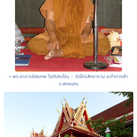
• พระอาจารย์สมภพ โชติปญฺโญุ - วัดไตรสิกขาราม อ.คำตากล้า
จ.สกลนคร