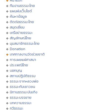
หน้าแรก
ทีมงานธรรมะไทย
แผนผังเว็บไซต์
ค้นหาข้อมูล
ติดต่อธรรมะไทย
สมุดเยี่ยม
เครือข่ายธรรมะ
สัญลักษณ์ไทย
มุมสมาชิกธรรมะไทย
Donation
เทศกาลงานวัดช่วยชาติ
การเผยแผ่ศาสนา
ประเพณีไทย
บอกบุญ
สถานปฏิบัติธรรม
ธรรมะจากหลวงพ่อ
ธรรมะกับเยาวชน
นิทานธรรมะบันเทิง
ธรรมะบรรยาย
บทความธรรมะ
กวีธรรมะ