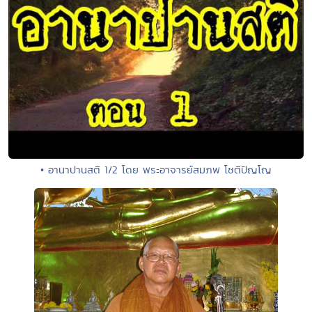
• อานาปานสติ 1/2 โดย พระอาจารย์สมภพ โชติปัญโญ