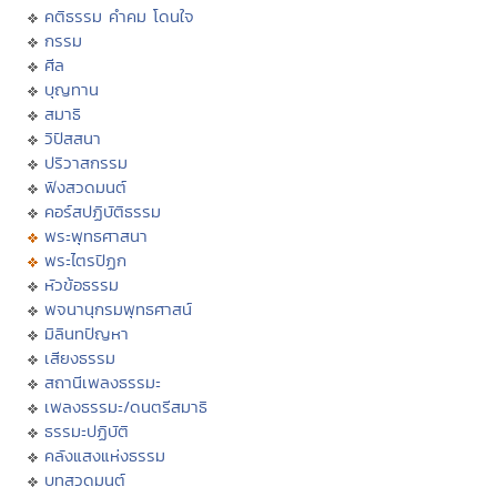
คติธรรม คำคม โดนใจ
กรรม
ศีล
บุญทาน
สมาธิ
วิปัสสนา
ปริวาสกรรม
ฟังสวดมนต์
คอร์สปฏิบัติธรรม
พระพุทธศาสนา
พระไตรปิฏก
หัวข้อธรรม
พจนานุกรมพุทธศาสน์
มิลินทปัญหา
เสียงธรรม
สถานีเพลงธรรมะ
เพลงธรรมะ/ดนตรีสมาธิ
ธรรมะปฏิบัติ
คลังแสงแห่งธรรม
บทสวดมนต์