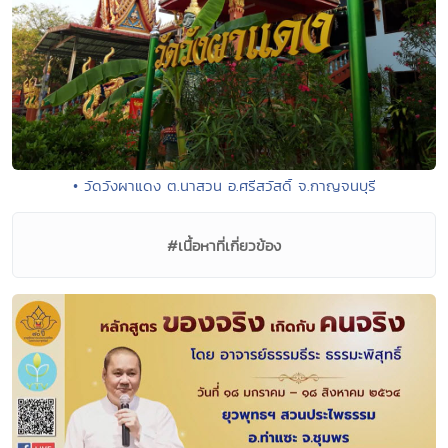
• วัดวังผาแดง ต.นาสวน อ.ศรีสวัสดิ์ จ.กาญจนบุรี
#เนื้อหาที่เกี่ยวข้อง