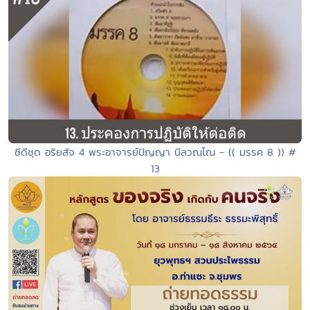
ซีดีชุด อริยสัจ 4 พระอาจารย์ปัญญา นีลวณฺโณ - (( มรรค 8 )) #
13