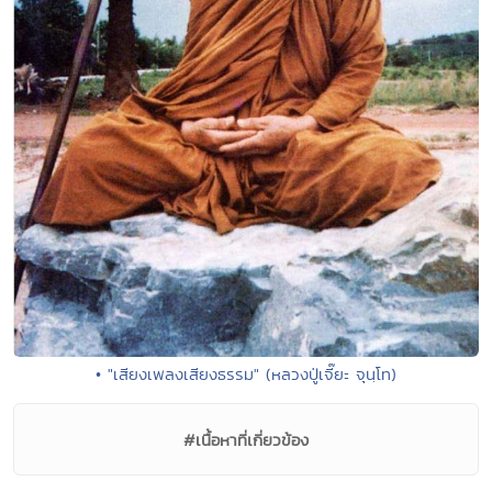
• "เสียงเพลงเสียงธรรม" (หลวงปู่เจี๊ยะ จุนฺโท)
#เนื้อหาที่เกี่ยวข้อง