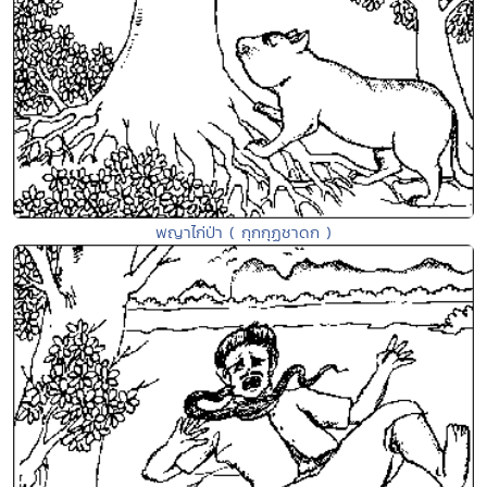
พญาไก่ป่า ( กุกกุฏชาดก )