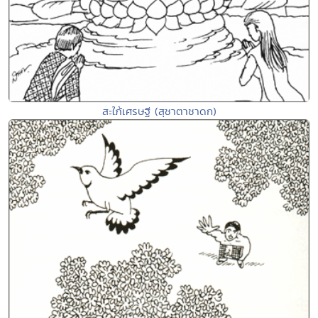
สะใภ้เศรษฐี (สุชาตาชาดก)