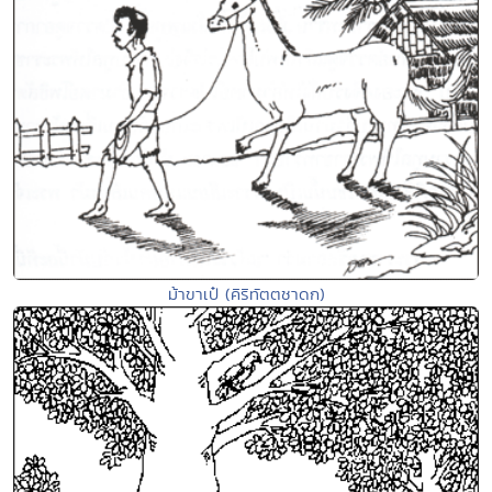
ม้าขาเป๋ (คิริทัตตชาดก)