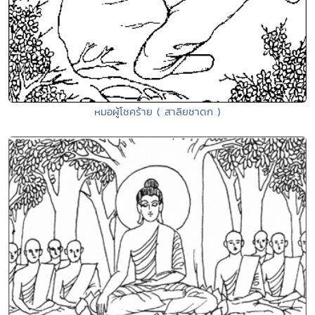
หมอผู้โชคร้าย ( สาลิยชาดก )