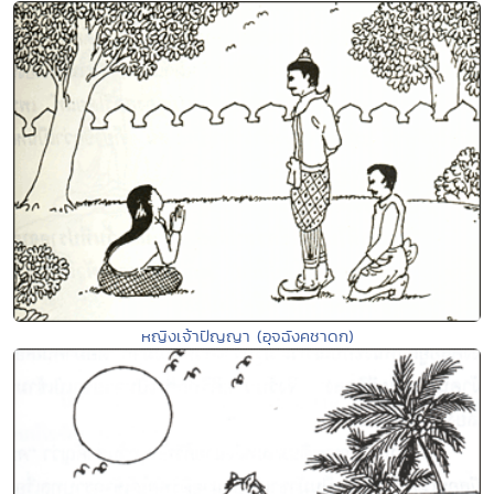
หญิงเจ้าปัญญา (อุจฉังคชาดก)