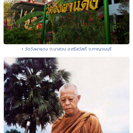
• วัดวังผาแดง ต.นาสวน อ.ศรีสวัสดิ์ จ.กาญจนบุรี