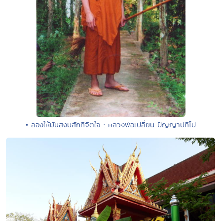
• ลองให้มันสงบสักทีจิตใจ : หลวงพ่อเปลี่ยน ปัญญาปทีโป