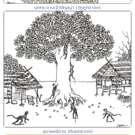
นกกระจาบเจ้าปัญญา (วัฏฏกชาดก)
อุบายหนีตาย (ตินทุกชาดก)