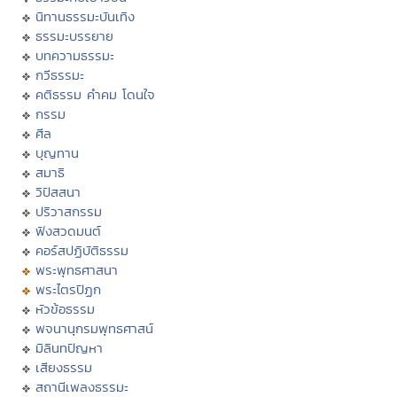
นิทานธรรมะบันเทิง
ธรรมะบรรยาย
บทความธรรมะ
กวีธรรมะ
คติธรรม คำคม โดนใจ
กรรม
ศีล
บุญทาน
สมาธิ
วิปัสสนา
ปริวาสกรรม
ฟังสวดมนต์
คอร์สปฏิบัติธรรม
พระพุทธศาสนา
พระไตรปิฏก
หัวข้อธรรม
พจนานุกรมพุทธศาสน์
มิลินทปัญหา
เสียงธรรม
สถานีเพลงธรรมะ