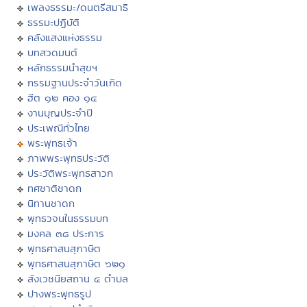
เพลงธรรมะ/ดนตรีสมาธิ
ธรรมะปฏิบัติ
คลังแสงแห่งธรรม
บทสวดมนต์
หลักธรรมนำสุขฯ
กรรมฐานประจำวันเกิด
ฮีต ๑๒ คอง ๑๔
งานบุญประจำปี
ประเพณีทั่วไทย
พระพุทธเจ้า
ภาพพระพุทธประวัติ
ประวัติพระพุทธสาวก
ทศชาติชาดก
นิทานชาดก
พุทธวจนในธรรมบท
มงคล ๓๘ ประการ
พุทธศาสนสุภาษิต
พุทธศาสนสุภาษิต ๖๒๑
สังเวชนียสถาน ๔ ตำบล
ปางพระพุทธรูป