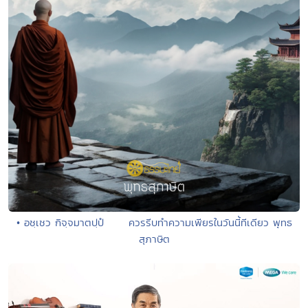
• อชฺเชว กิจฺจมาตปฺปํ ควรรีบทำความเพียรในวันนี้ทีเดียว พุทธ
สุภาษิต