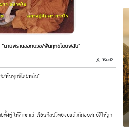
๔. "นายพรานออกบวช/พ้นทุกข์โดยพลัน"
วิริยะ12
ช/พ้นทุกข์โดยพลัน"
ั้งคู่ ให้ศึกษาเล่าเรียนศิลปวิทยจบแล้วก็มอบสมบัติให้ลูก