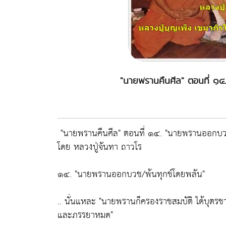
"นายพรานคืนศีล" ตอนที่ ๑
"นายพรานคืนศีล" ตอนที่ ๑๔. "นายพรานออกบว
โดย หลวงปู่จันทา ถาวโร
๑๔. "นายพรานออกบวช/พ้นทุกข์โดยพลัน"
.. นั่นแหละ
"นายพรานก็ครองราชสมบัติ ได้บุตรชายท
และภรรยาหมด"