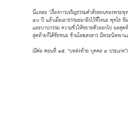
นี่แหละ
"เรื่องการเจริญธรรมคำสั่งสอนของพระพ
๔๐ ปี แล้วเมื่อเอาธรรมะมาฝังไว้ที่ใจนะ พุทโธ ธั
และบาปกรรม ความชั่วให้ขยายตัวออกไป ผลสุดท้า
สุดท้ายก็ได้ชัยชนะ ข้ามโอฆสงสาร มีพระนิพพานเป็
(มีต่อ ตอนที่ ๑๕. "บทส่งท้าย บุคคล ๔ ประเภท")