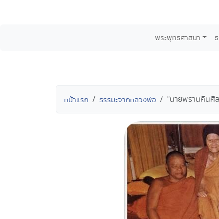
พระพุทธศาสนา
ธ
"นายพรานคืนศีล
หน้าแรก
ธรรมะจากหลวงพ่อ