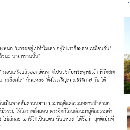
•
ี่ยงหนอ
"เราจะอยู่ไปทำไมเล่า อยู่ไปเราก็จะตายเหมือนกัน"
แล้วนะ นายพรานนั้น"
"
มอบเสร็จแล้วออกเดินทางไปบวชกับพระพุทธเจ้า ที่วัดเชต
บานเลื่อมใส"
นั่นแหละ
"ตั้งใจเจริญสมณธรรม ๗ วัน ได้
งต้นเป็นพาลสันดานหยาบ ประพฤติแต่ธรรมหยาบช้าลามก
ีมีธรรม ให้โอวาทสั่งสอน ดวงจิตก็โอนอ่อนมาสู่ศีลธรรมคำ
 ไม่เลิกละ เอาชีวิตเป็นแดน นั่นแหละ
"ได้ชื่อว่า สุคติเป็นที่
"