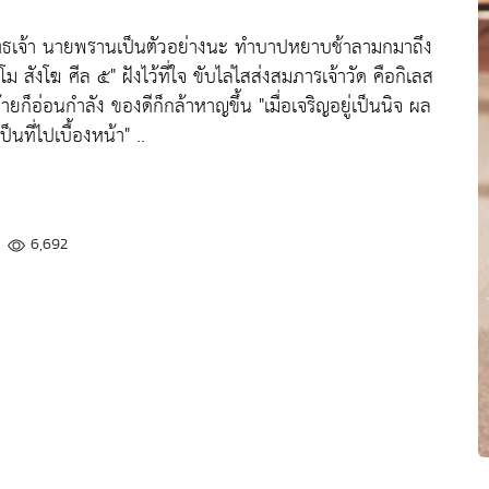
ุทธเจ้า นายพรานเป็นตัวอย่างนะ ทำบาปหยาบช้าลามกมาถึง
มโม สังโฆ ศีล ๕"
ฝังไว้ที่ใจ ขับไล่ไสส่งสมภารเจ้าวัด คือกิเลส
ยก็อ่อนกำลัง ของดีก็กล้าหาญขึ้น
"เมื่อเจริญอยู่เป็นนิจ ผล
นที่ไปเบื้องหน้า"
..
6,692