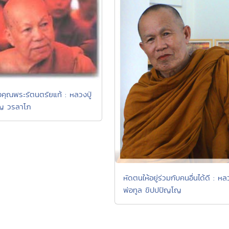
งคุณพระรัตนตรัยแท้ : หลวงปู่
ยญ วรลาโภ
หัดตนให้อยู่ร่วมกับคนอื่นได้ดี : ห
พ่อทูล ขิปปปัญโญ