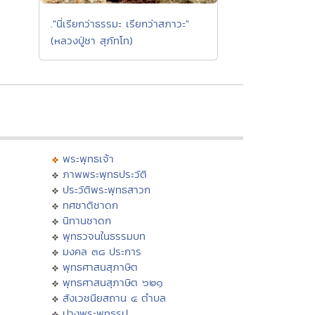
."นี่เรียกว่าธรรมะ เรียกว่าสภาวะ"
(หลวงปู่ชา สุภัทโท)
พระพุทธเจ้า
ภาพพระพุทธประวัติ
ประวัติพระพุทธสาวก
ทศชาติชาดก
นิทานชาดก
พุทธวจนในธรรมบท
มงคล ๓๘ ประการ
พุทธศาสนสุภาษิต
พุทธศาสนสุภาษิต ๖๒๑
สังเวชนียสถาน ๔ ตำบล
ปางพระพุทธรูป