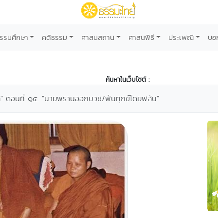
รรมศึกษา
คติธรรม
ศาสนสถาน
ศาสนพิธี
ประเพณี
บอ
ค้นหาในเว็บไซต์ :
" ตอนที่ ๑๔. "นายพรานออกบวช/พ้นทุกข์โดยพลัน"