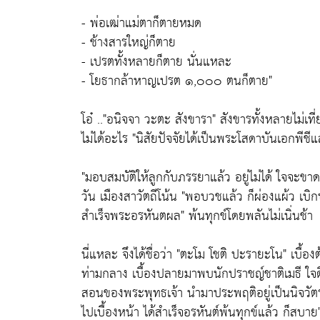
- พ่อเฒ่าแม่ตาก็ตายหมด
- ช้างสารใหญ่ก็ตาย
- เปรตทั้งหลายก็ตาย นั่นแหละ
- โยธากล้าหาญเปรต ๑,๐๐๐ ตนก็ตาย"
โอ๋ ..
"อนิจจา วะตะ สังขารา"
สังขารทั้งหลายไม่เท
ไม่ได้อะไร
"นิสัยปัจจัยได้เป็นพระโสดาบันเอกพีชี
"มอบสมบัติให้ลูกกับภรรยาแล้ว อยู่ไม่ได้ ใจจะขาด
วัน เมืองสาวัตถีโน้น
"พอบวชแล้ว ก็ผ่องแผ้ว เบิก
สำเร็จพระอรหันตผล"
พ้นทุกข์โดยพลันไม่เนิ่นช้า
นี่แหละ จึงได้ชื่อว่า
"ตะโม โชติ ปะรายะโน"
เบื้อ
ท่ามกลาง เบื้องปลายมาพบนักปราชญ์ชาติเมธี ใจด
สอนของพระพุทธเจ้า นำมาประพฤติอยู่เป็นนิจวัตร
ไปเบื้องหน้า ได้สำเร็จอรหันต์พ้นทุกข์แล้ว ก็สบาย