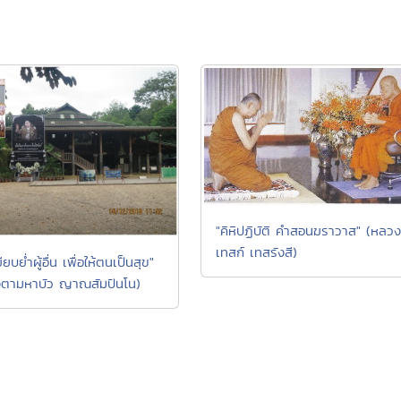
"คิหิปฏิบัติ คำสอนฆราวาส" (หลวงป
เทสก์ เทสรังสี)
ียบย่ำผู้อื่น เพื่อให้ตนเป็นสุข"
ตามหาบัว ญาณสัมปันโน)