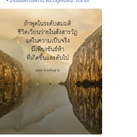
• อานิสงส์การให้ทาน หลวงปู่เหรียญ วรลาโภ