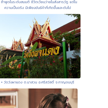
 ถ้าพูดในระดับสมมติ ชีวิตเวียนว่ายในสังสารวัฏ แต่ใน
ความเป็นจริง มีเพียงขันธ์ห้าที่เกิดขึ้นและดับไป
• วัดวังผาแดง ต.นาสวน อ.ศรีสวัสดิ์ จ.กาญจนบุรี