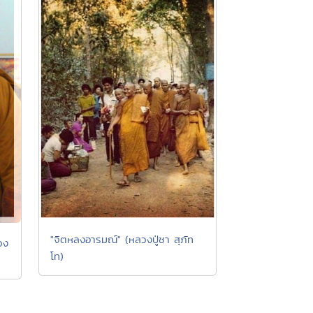
"จิตหลงอารมณ์" (หลวงปู่ชา สุภัท
ลวง
โท)