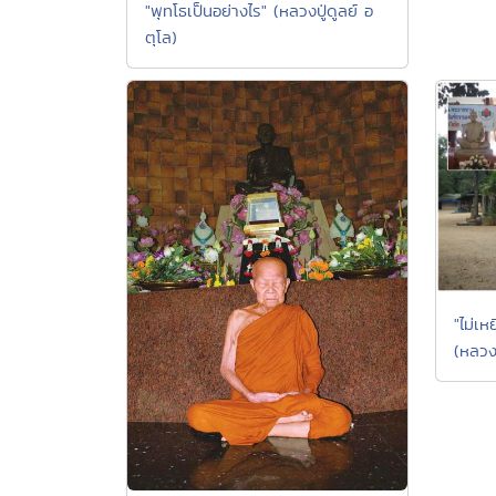
"พุทโธเป็นอย่างไร" (หลวงปู่ดูลย์ อ
ตุโล)
"ไม่เหย
(หลวง