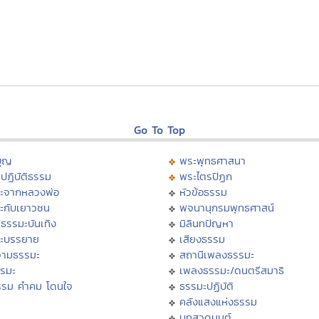
Go To Top
บุญ
พระพุทธศาสนา
ปฏิบัติธรรม
พระไตรปิฏก
ะจากหลวงพ่อ
หัวข้อธรรม
ะกับเยาวชน
พจนานุกรมพุทธศาสน์
ธรรมะบันเทิง
มิลินทปัญหา
ะบรรยาย
เสียงธรรม
ามธรรมะ
สถานีเพลงธรรมะ
รรมะ
เพลงธรรมะ/ดนตรีสมาธิ
รรม คำคม โดนใจ
ธรรมะปฏิบัติ
ม
คลังแสงแห่งธรรม
บทสวดมนต์