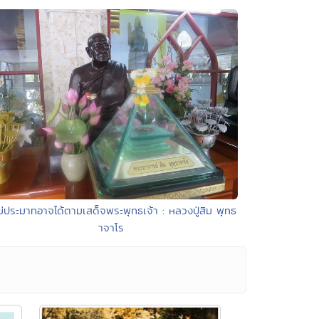
ม่ประมาทอาจได้ตามเสด็จพระพุทธเจ้า : หลวงปู่สิม พุทธ
าจาโร