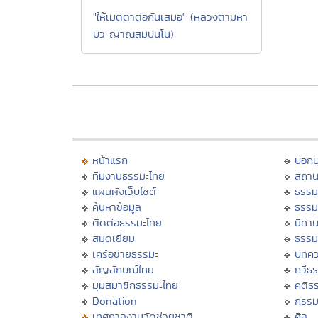
"ให้เมตตาต่อกันเสมอ" (หลวงตามหา
บัว ญาณสัมปันโน)
หน้าแรก
บอก
ทีมงานธรรมะไทย
สถาน
แผนผังเว็บไซต์
ธรรม
ค้นหาข้อมูล
ธรรม
ติดต่อธรรมะไทย
นิทาน
สมุดเยี่ยม
ธรรม
เครือข่ายธรรมะ
บทคว
สัญลักษณ์ไทย
กวีธ
มุมสมาชิกธรรมะไทย
คติธ
Donation
กรร
เทศกาลงานวัดช่วยชาติ
ศีล