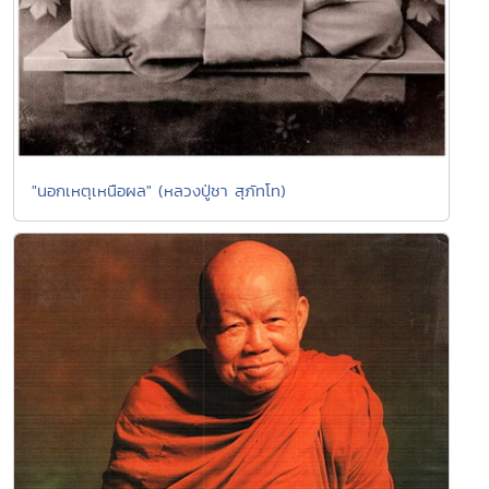
"นอกเหตุเหนือผล" (หลวงปู่ชา สุภัทโท)