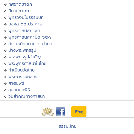
ทศชาติชาดก
นิทานชาดก
พุทธวจนในธรรมบท
มงคล ๓๘ ประการ
พุทธศาสนสุภาษิต
พุทธศาสนสุภาษิต ๖๒๑
สังเวชนียสถาน ๔ ตำบล
ปางพระพุทธรูป
พระพุทธรูปสำคัญ
พระพุทธศาสนาในไทย
ทำเนียบวัดไทย
พระอารามหลวง
ศาสนพิธี
อุปสมบทพิธี
วันสำคัญทางศาสนา
Eng
ธรรมะไทย