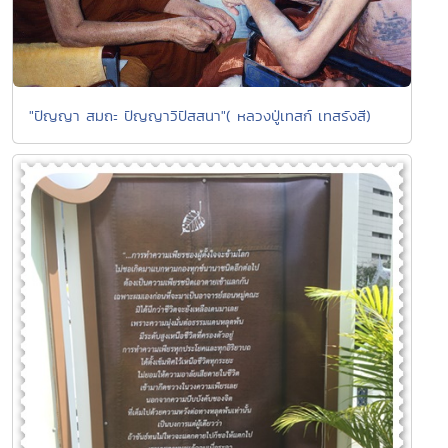
"ปัญญา สมถะ ปัญญาวิปัสสนา"( หลวงปู่เทสก์ เทสรังสี)