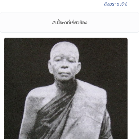
สังฆราชเจ้า)
#เนื้อหาที่เกี่ยวข้อง