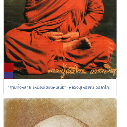
"กามทั้งหลาย เหมือนเขียงหั่นเนื้อ" (หลวงปู่เหรียญ วรลาโภ)