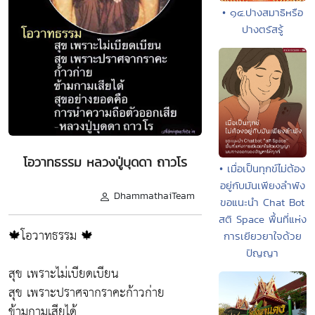
• ๑๔.ปางสมาธิหรือ
ปางตรัสรู้
โอวาทธรรม หลวงปู่บุดดา ถาวโร
• เมื่อเป็นทุกข์ไม่ต้อง
อยู่กับมันเพียงลำพัง
DhammathaiTeam
ขอแนะนำ Chat Bot
สติ Space พื้นที่แห่ง
🍁โอวาทธรรม 🍁
การเยียวยาใจด้วย
ปัญญา
สุข เพราะไม่เบียดเบียน
สุข เพราะปราศจากราคะก้าวก่าย
ข้ามกามเสียได้