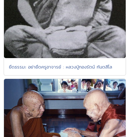
ยึดธรรมะ อย่ายึดครูอาจารย์ : หลวงปู่ทองรัตน์ กันตสีโล