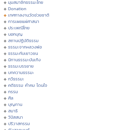
มุมสมาชิกธรรมะไทย
Donation
เทศกาลงานวัดช่วยชาติ
การเผยแผ่ศาสนา
ประเพณีไทย
บอกบุญ
สถานปฏิบัติธรรม
ธรรมะจากหลวงพ่อ
ธรรมะกับเยาวชน
นิทานธรรมะบันเทิง
ธรรมะบรรยาย
บทความธรรมะ
กวีธรรมะ
คติธรรม คำคม โดนใจ
กรรม
ศีล
บุญทาน
สมาธิ
วิปัสสนา
ปริวาสกรรม
ฟังสวดมนต์