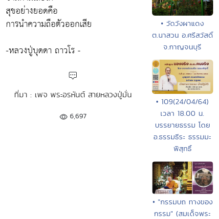
สุขอย่างยอดคือ
การนำความถือตัวออกเสีย
• วัดวังผาแดง
ต.นาสวน อ.ศรีสวัสดิ์
จ.กาญจนบุรี
-หลวงปู่บุดดา ถาวโร -
ที่มา : เพจ พระอรหันต์ สายหลวงปู่มั่น
• 109(24/04/64)
เวลา 18.00 น.
6,697
บรรยายธรรม โดย
อ.ธรรมธีระ ธรรมมะ
พิสุทธิ์
• "กรรมบถ ทางของ
กรรม" (สมเด็จพระ