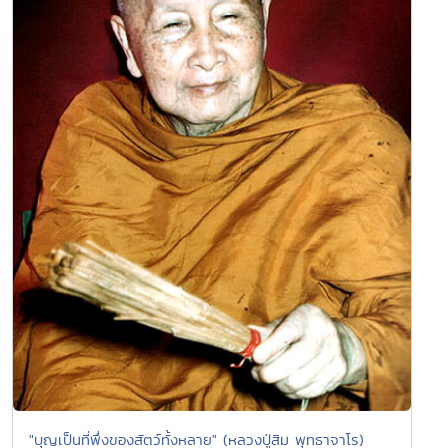
"บุญเป็นที่พึ่งของสัตว์ทั้งหลาย" (หลวงปู่สิม พุทธาจาโร)