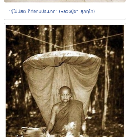
"ผู้ไม่มีสติ ก็คือคนประมาท" (หลวงปู่ชา สุภทฺโท)