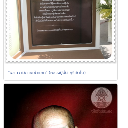
"เอาความตายเข้าแลก" (หลวงปู่มั่น ภูริทัตโต)