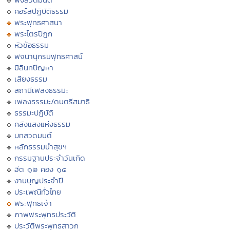
คอร์สปฏิบัติธรรม
พระพุทธศาสนา
พระไตรปิฏก
หัวข้อธรรม
พจนานุกรมพุทธศาสน์
มิลินทปัญหา
เสียงธรรม
สถานีเพลงธรรมะ
เพลงธรรมะ/ดนตรีสมาธิ
ธรรมะปฏิบัติ
คลังแสงแห่งธรรม
บทสวดมนต์
หลักธรรมนำสุขฯ
กรรมฐานประจำวันเกิด
ฮีต ๑๒ คอง ๑๔
งานบุญประจำปี
ประเพณีทั่วไทย
พระพุทธเจ้า
ภาพพระพุทธประวัติ
ประวัติพระพุทธสาวก