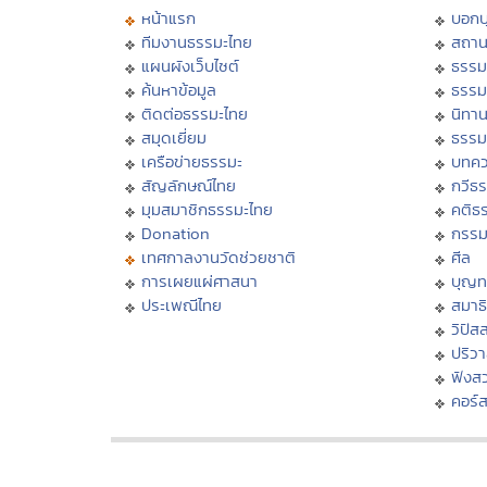
หน้าแรก
บอก
ทีมงานธรรมะไทย
สถาน
แผนผังเว็บไซต์
ธรรม
ค้นหาข้อมูล
ธรรม
ติดต่อธรรมะไทย
นิทาน
สมุดเยี่ยม
ธรรม
เครือข่ายธรรมะ
บทคว
สัญลักษณ์ไทย
กวีธ
มุมสมาชิกธรรมะไทย
คติธ
Donation
กรร
เทศกาลงานวัดช่วยชาติ
ศีล
การเผยแผ่ศาสนา
บุญท
ประเพณีไทย
สมาธิ
วิปัส
ปริว
ฟังส
คอร์ส