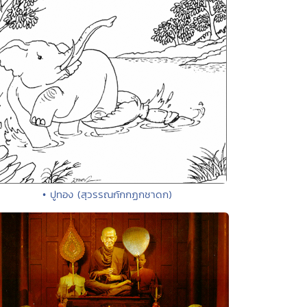
• ปูทอง (สุวรรณกักกฏกชาดก)