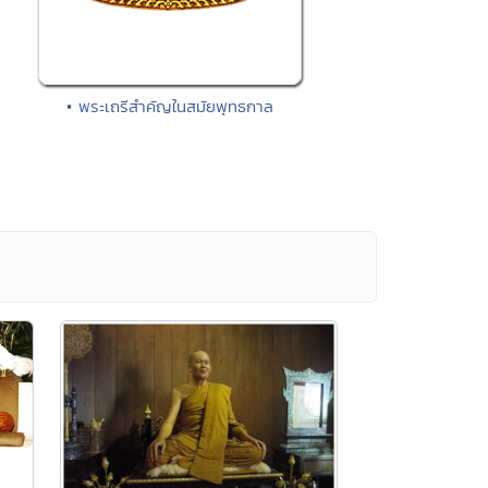
• พระเถรีสำคัญในสมัยพุทธกาล