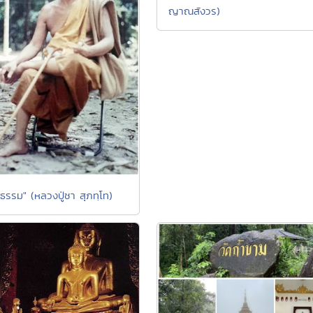
ญาณสังวร)
ธรรม" (หลวงปู่ชา สุภทฺโท)