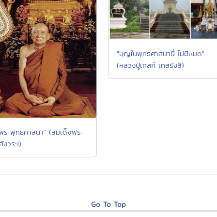
"บุญในพุทธศาสนานี้ ไม่มีหมด"
(หลวงปู่เทสก์ เทสรังสี)
จพระพุทธศาสนา" (สมเด็จพระ
ังวรฯ)
Go To Top