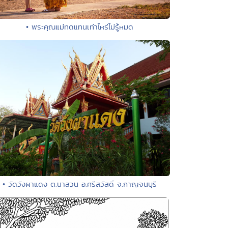
• พระคุณแม่ทดแทนเท่าไหร่ไม่รู้หมด
• วัดวังผาแดง ต.นาสวน อ.ศรีสวัสดิ์ จ.กาญจนบุรี