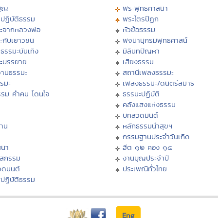
บุญ
พระพุทธศาสนา
ปฏิบัติธรรม
พระไตรปิฏก
ะจากหลวงพ่อ
หัวข้อธรรม
ะกับเยาวชน
พจนานุกรมพุทธศาสน์
ธรรมะบันเทิง
มิลินทปัญหา
ะบรรยาย
เสียงธรรม
ามธรรมะ
สถานีเพลงธรรมะ
รรมะ
เพลงธรรมะ/ดนตรีสมาธิ
รรม คำคม โดนใจ
ธรรมะปฏิบัติ
ม
คลังแสงแห่งธรรม
บทสวดมนต์
าน
หลักธรรมนำสุขฯ
กรรมฐานประจำวันเกิด
สนา
ฮีต ๑๒ คอง ๑๔
าสกรรม
งานบุญประจำปี
วดมนต์
ประเพณีทั่วไทย
ปฏิบัติธรรม
Eng