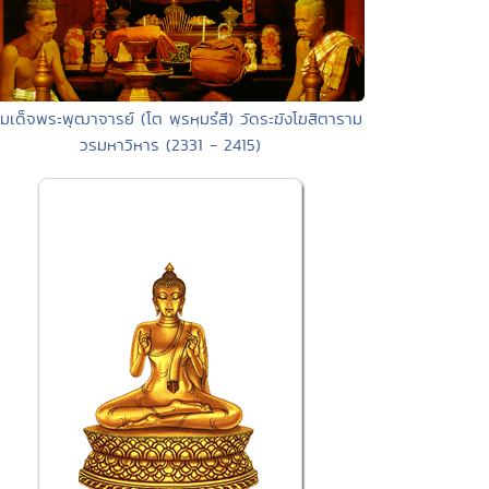
มเด็จพระพุฒาจารย์ (โต พฺรหฺมรํสี) วัดระฆังโฆสิตาราม
วรมหาวิหาร (2331 - 2415)