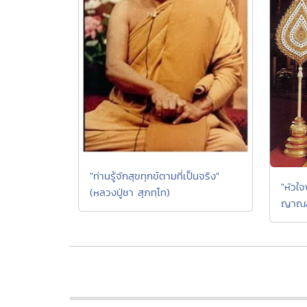
"ท่านรู้จักสุขทุกข์ตามที่เป็นจริง"
"หัวใ
(หลวงปู่ชา สุภทฺโท)
ญาณส