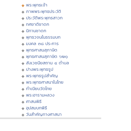
พระพุทธเจ้า
ภาพพระพุทธประวัติ
ประวัติพระพุทธสาวก
ทศชาติชาดก
นิทานชาดก
พุทธวจนในธรรมบท
มงคล ๓๘ ประการ
พุทธศาสนสุภาษิต
พุทธศาสนสุภาษิต ๖๒๑
สังเวชนียสถาน ๔ ตำบล
ปางพระพุทธรูป
พระพุทธรูปสำคัญ
พระพุทธศาสนาในไทย
ทำเนียบวัดไทย
พระอารามหลวง
ศาสนพิธี
อุปสมบทพิธี
วันสำคัญทางศาสนา