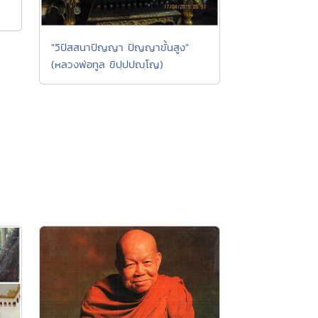
"วิปัสสนาปัญญา ปัญญาขั้นสูง"
(หลวงพ่อทูล ขิปฺปปญฺโญ)