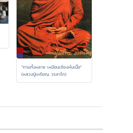
"กามทั้งหลาย เหมือนเขียงหั่นเนื้อ"
(หลวงปู่เหรียญ วรลาโภ)