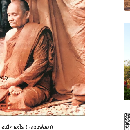
 จะมีค่าอะไร (หลวงพ่อชา)