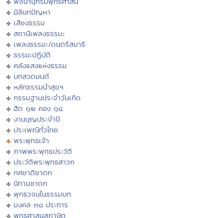
พจนานุกรมพุทธศาสน์
มิลินทปัญหา
เสียงธรรม
สถานีเพลงธรรมะ
เพลงธรรมะ/ดนตรีสมาธิ
ธรรมะปฏิบัติ
คลังแสงแห่งธรรม
บทสวดมนต์
หลักธรรมนำสุขฯ
กรรมฐานประจำวันเกิด
ฮีต ๑๒ คอง ๑๔
งานบุญประจำปี
ประเพณีทั่วไทย
พระพุทธเจ้า
ภาพพระพุทธประวัติ
ประวัติพระพุทธสาวก
ทศชาติชาดก
นิทานชาดก
พุทธวจนในธรรมบท
มงคล ๓๘ ประการ
พุทธศาสนสุภาษิต