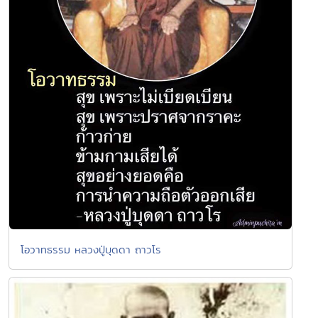
โอวาทธรรม หลวงปู่บุดดา ถาวโร