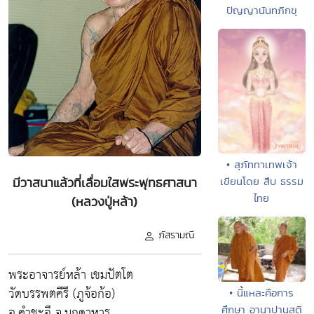
ปัญญานันทภิกขุ
• สุภัททาเทพเจ้า
เขียนโดย สืบ ธรรม
มีวาสนาแล้วที่เลื่อมใสพระพุทธศาสนา
ไทย
(หลวงปู่หล้า)
ภัสรามณี
พระอาจารย์หล้า เขมปัตโต
วัดบรรพตคีรี (ภูจ้อก้อ)
• นี้แหละคือการ
อ.คำชะอี จ.มุกดาหาร
ศึกษา อานาปานสติ