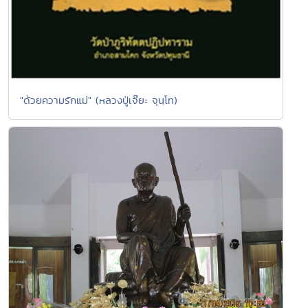
"ด้วยความรักแม่" (หลวงปู่เจ๊ยะ จุนฺโท)