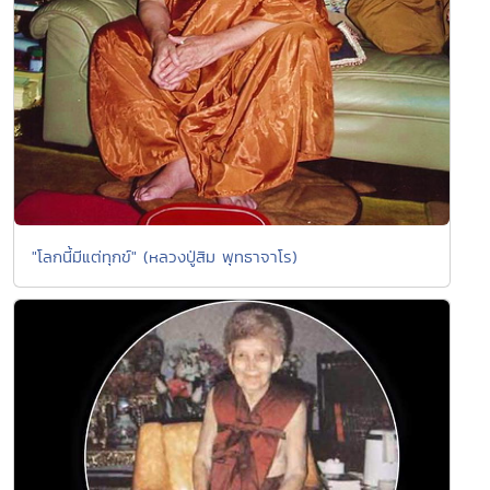
"โลกนี้มีแต่ทุกข์" (หลวงปู่สิม พุทธาจาโร)