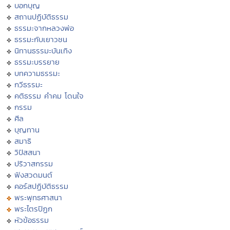
บอกบุญ
สถานปฏิบัติธรรม
ธรรมะจากหลวงพ่อ
ธรรมะกับเยาวชน
นิทานธรรมะบันเทิง
ธรรมะบรรยาย
บทความธรรมะ
กวีธรรมะ
คติธรรม คำคม โดนใจ
กรรม
ศีล
บุญทาน
สมาธิ
วิปัสสนา
ปริวาสกรรม
ฟังสวดมนต์
คอร์สปฏิบัติธรรม
พระพุทธศาสนา
พระไตรปิฏก
หัวข้อธรรม