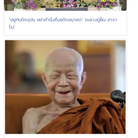
"อยู่กับปัจจุบัน อย่าคำนึงถึงอดีตอนาคต" (หลวงปู่ฝั้น อาจา
โร)