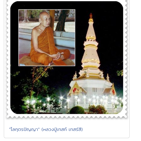
"โลกุตรปัญญา" (หลวงปู่เทสก์ เทสรัสี)