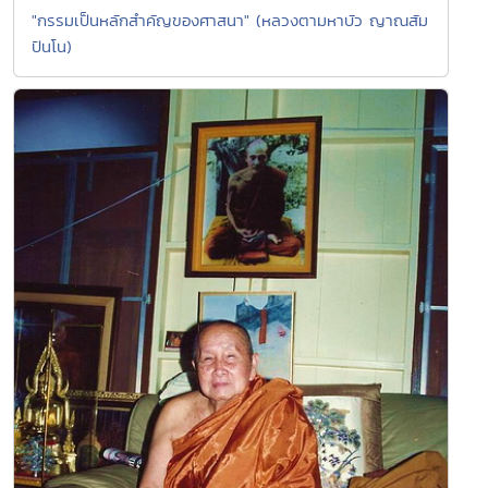
"กรรมเป็นหลักสำคัญของศาสนา" (หลวงตามหาบัว ญาณสัม
ปันโน)