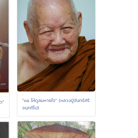
"๐๔ ให้ดูลมหายใจ" (หลวงปู่จันทร์ศรี
ต"
จนฺททีโป)