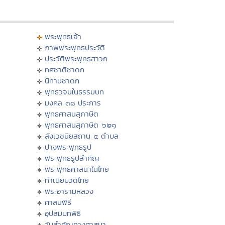
พระพุทธเจ้า
ภาพพระพุทธประวัติ
ประวัติพระพุทธสาวก
ทศชาติชาดก
นิทานชาดก
พุทธวจนในธรรมบท
มงคล ๓๘ ประการ
พุทธศาสนสุภาษิต
พุทธศาสนสุภาษิต ๖๒๑
สังเวชนียสถาน ๔ ตำบล
ปางพระพุทธรูป
พระพุทธรูปสำคัญ
พระพุทธศาสนาในไทย
ทำเนียบวัดไทย
พระอารามหลวง
ศาสนพิธี
อุปสมบทพิธี
วันสำคัญทางศาสนา