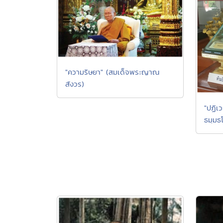
"ความริษยา" (สมเด็จพระญาณ
สังวร)
"ปฏิเว
ธมฺมธ