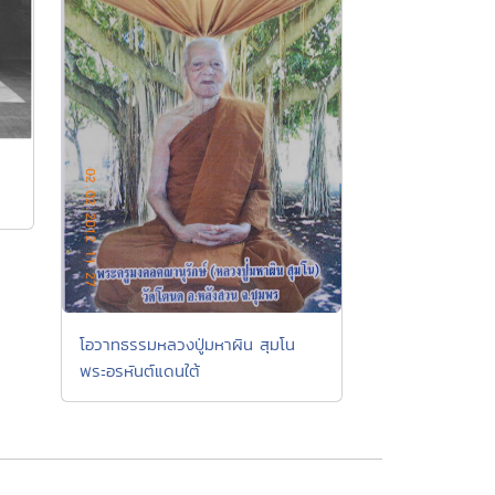
โอวาทธรรมหลวงปู่มหาผิน สุมโน
พระอรหันต์แดนใต้