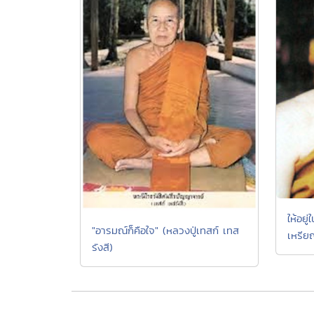
ให้อยู
"อารมณ์ก็คือใจ" (หลวงปู่เทสก์ เทส
เหรี
รังสี)