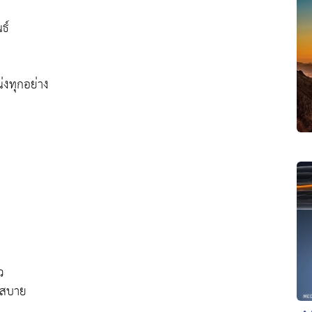
ธ์
น่งทุกอย่าง
ว
ม่สบาย
• 