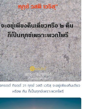
อกรตฺตํ ทิรตฺตํ วา ทุกฺขํ วสติ เวริสุ จะอยู่เพียงคืนเดียว
หรือ๒ คืน ก็เป็นทุกข์เพราะพวกไพรี