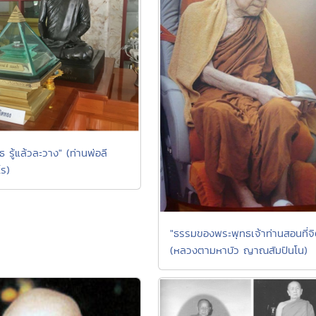
ธ รู้แล้วละวาง" (ท่านพ่อลี
โร)
"ธรรมของพระพุทธเจ้าท่านสอนที่จิ
(หลวงตามหาบัว ญาณสัมปันโน)