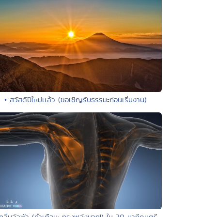
• สวัสดีปีใหม่เเล้ว (ขอเชิญรับธรรมะก่อนเริ่มงาน)
คลื่นอัลฟ่า (คำเตือน: ทรงพลังมาก!) ใน 20 นาทีดนตรี