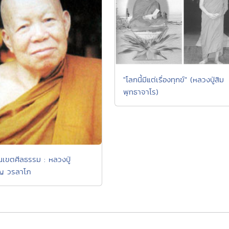
"โลกนี้มีแต่เรื่องทุกข์" (หลวงปู่สิม
พุทธาจาโร)
่ในเขตศีลธรรม : หลวงปู่
ยญ วรลาโภ