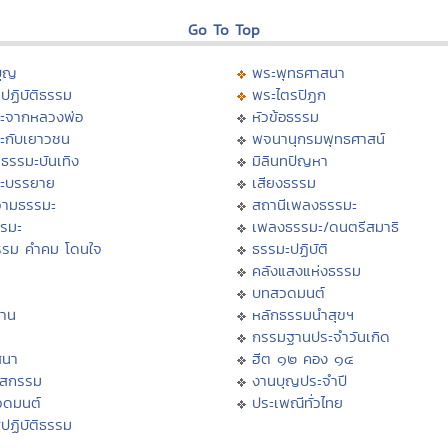
Go To Top
บุญ
พระพุทธศาสนา
ปฏิบัติธรรม
พระไตรปิฏก
ะจากหลวงพ่อ
หัวข้อธรรม
ะกับเยาวชน
พจนานุกรมพุทธศาสน์
ธรรมะบันเทิง
มิลินทปัญหา
ะบรรยาย
เสียงธรรม
ามธรรมะ
สถานีเพลงธรรมะ
รรมะ
เพลงธรรมะ/ดนตรีสมาธิ
รรม คำคม โดนใจ
ธรรมะปฏิบัติ
ม
คลังแสงแห่งธรรม
บทสวดมนต์
าน
หลักธรรมนำสุขฯ
กรรมฐานประจำวันเกิด
สนา
ฮีต ๑๒ คอง ๑๔
าสกรรม
งานบุญประจำปี
วดมนต์
ประเพณีทั่วไทย
ปฏิบัติธรรม