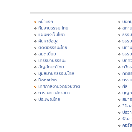
หน้าแรก
บอก
ทีมงานธรรมะไทย
สถาน
แผนผังเว็บไซต์
ธรรม
ค้นหาข้อมูล
ธรรม
ติดต่อธรรมะไทย
นิทาน
สมุดเยี่ยม
ธรรม
เครือข่ายธรรมะ
บทคว
สัญลักษณ์ไทย
กวีธ
มุมสมาชิกธรรมะไทย
คติธ
Donation
กรร
เทศกาลงานวัดช่วยชาติ
ศีล
การเผยแผ่ศาสนา
บุญท
ประเพณีไทย
สมาธิ
วิปัส
ปริว
ฟังส
คอร์ส