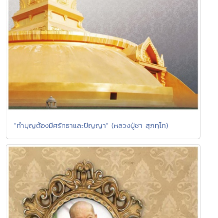
"ทำบุญต้องมีศรัทธาและปัญญา" (หลวงปู่ชา สุภทฺโท)