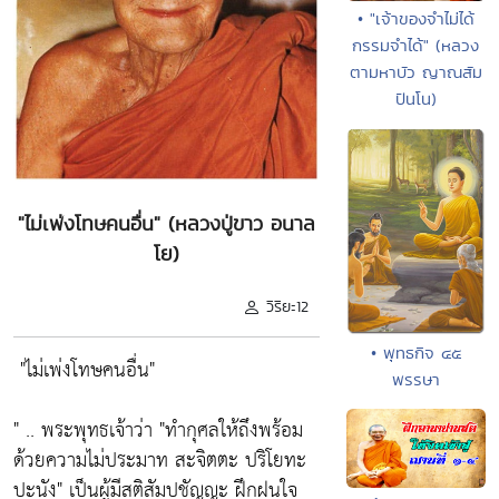
• "เจ้าของจำไม่ได้
กรรมจำได้" (หลวง
ตามหาบัว ญาณสัม
ปันโน)
"ไม่เพ่งโทษคนอื่น" (หลวงปู่ขาว อนาล
โย)
วิริยะ12
• พุทธกิจ ๔๕
"ไม่เพ่งโทษคนอื่น"
พรรษา
" .. พระพุทธเจ้าว่า
"ทำกุศลให้ถึงพร้อม
ด้วยความไม่ประมาท สะจิตตะ ปริโยทะ
ปะนัง"
เป็นผู้มีสติสัมปชัญญะ ฝึกฝนใจ