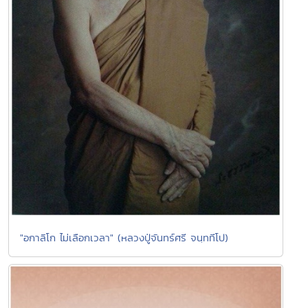
"อกาลิโก ไม่เลือกเวลา" (หลวงปู่จันทร์ศรี จนฺททีโป)