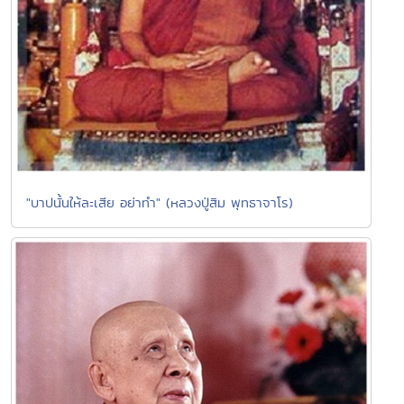
"บาปนั้นให้ละเสีย อย่าทำ" (หลวงปู่สิม พุทธาจาโร)