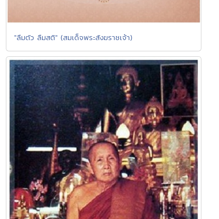
"ลืมตัว ลืมสติ" (สมเด็จพระสังฆราชเจ้า)