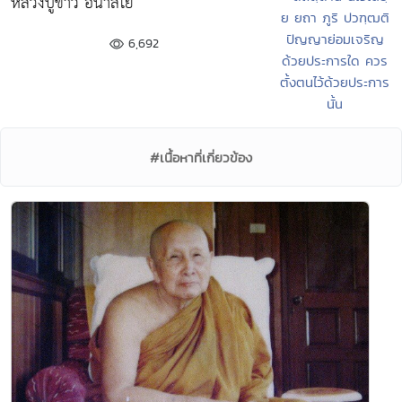
หลวงปู่ขาว อนาลโย
ย ยถา ภูริ ปวฑฺฒติ
ปัญญาย่อมเจริญ
6,692
ด้วยประการใด ควร
ตั้งตนไว้ด้วยประการ
นั้น
#เนื้อหาที่เกี่ยวข้อง