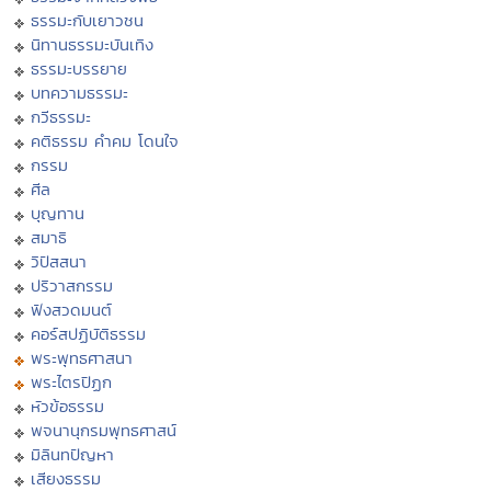
ธรรมะกับเยาวชน
นิทานธรรมะบันเทิง
ธรรมะบรรยาย
บทความธรรมะ
กวีธรรมะ
คติธรรม คำคม โดนใจ
กรรม
ศีล
บุญทาน
สมาธิ
วิปัสสนา
ปริวาสกรรม
ฟังสวดมนต์
คอร์สปฏิบัติธรรม
พระพุทธศาสนา
พระไตรปิฏก
หัวข้อธรรม
พจนานุกรมพุทธศาสน์
มิลินทปัญหา
เสียงธรรม