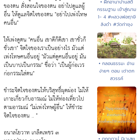
• ฝึกอานาปานสติ
ของตน สั่งสอนใจของตน อย่าไปดูแลผู้
กรรมฐาน เข้าสู่ฌาม
อื่น ให้ดูแลจิตใจของตน
"อย่าไปเพ่งโทษ
1- 4 #หลวงพ่อฤาษี
คนอื่น"
ลิงดำ #วัดท่าซุง
ให้เพ่งดูตน
"คนอื่น เขาดีก็ดีเขา เขาชั่วก็
ชั่วเขา"
จิตใจของเราเป็นอย่างไร มัวแต่
เพ่งโทษคนอื่นอยู่
"มัวแต่ดูคนอื่นอยู่ มัน
เป็นบาปเป็นกรรม"
ชื่อว่า
"เป็นผู้ก่อเวร
• กลอนธรรมะ อ่าน
ง่ายๆ ตอน เต่าตก
ก่อกรรมใส่ตน"
สวรรค์
ชำระจิตใจของตนให้บริสุทธิ์ผุดผ่อง ไม่ให้
เกาะเกี่ยวกับอารมณ์ ไม่ให้ท่องเที่ยวไป
ตามอารมณ์
"ไม่เพ่งโทษผู้อื่น"
ให้ชำระ
จิตใจของตน .. "
อนาลโยวาท เกล็ดเพชร ๓
• ตถตฺตานํ นิเวเสยฺ