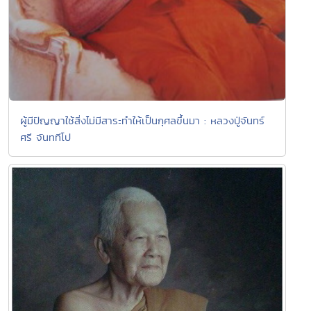
ผู้มีปัญญาใช้สิ่งไม่มีสาระทำให้เป็นกุศลขึ้นมา : หลวงปู่จันทร์
ศรี จันททีโป