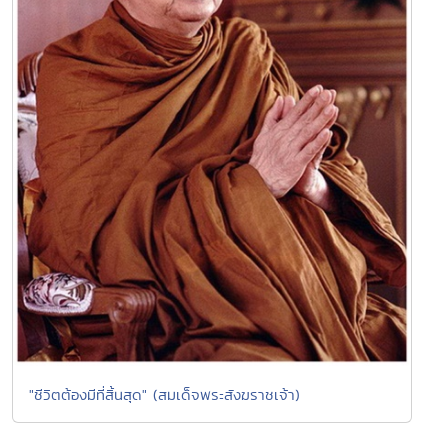
"ชีวิตต้องมีที่สิ้นสุด" (สมเด็จพระสังฆราชเจ้า)