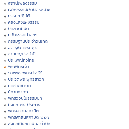
สถานีเพลงธรรมะ
เพลงธรรมะ/ดนตรีสมาธิ
ธรรมะปฏิบัติ
คลังแสงแห่งธรรม
บทสวดมนต์
หลักธรรมนำสุขฯ
กรรมฐานประจำวันเกิด
ฮีต ๑๒ คอง ๑๔
งานบุญประจำปี
ประเพณีทั่วไทย
พระพุทธเจ้า
ภาพพระพุทธประวัติ
ประวัติพระพุทธสาวก
ทศชาติชาดก
นิทานชาดก
พุทธวจนในธรรมบท
มงคล ๓๘ ประการ
พุทธศาสนสุภาษิต
พุทธศาสนสุภาษิต ๖๒๑
สังเวชนียสถาน ๔ ตำบล