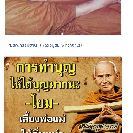
"มรณกรรมฐาน" (หลวงปู่สิม พุทธาจาโร)