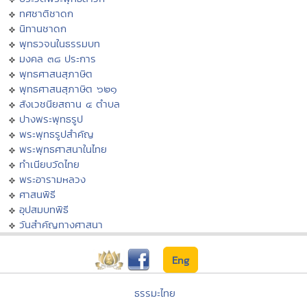
ทศชาติชาดก
นิทานชาดก
พุทธวจนในธรรมบท
มงคล ๓๘ ประการ
พุทธศาสนสุภาษิต
พุทธศาสนสุภาษิต ๖๒๑
สังเวชนียสถาน ๔ ตำบล
ปางพระพุทธรูป
พระพุทธรูปสำคัญ
พระพุทธศาสนาในไทย
ทำเนียบวัดไทย
พระอารามหลวง
ศาสนพิธี
อุปสมบทพิธี
วันสำคัญทางศาสนา
Eng
ธรรมะไทย