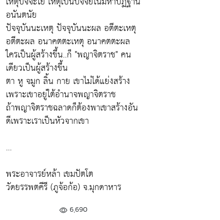
เหตุปัจจะโย เหตุเป็นปัจจัยในมหาปัฏฐาน
อนันตนัย
ปัจจุบันนะเหตุ ปัจจุบันนะผล อตีตะเหตุ
อตีตะผล อนาคตตะเหตุ อนาคตตะผล
ใครเป็นผู้สร้างขึ้น..ก็ "พญาจิตราช" คน
เดียวเป็นผู้สร้างขึ้น
ตา หู จมูก ลิ้น กาย เขาไม่ได้แย่งสร้าง
เพราะเขาอยู่ใต้อำนาจพญาจิตราช
ถ้าพญาจิตราชฉลาดก็ต้องพาเขาสร้างอัน
ดีเพราะเราเป็นหัวจากเขา
...
พระอาจารย์หล้า เขมปัตโต
วัดยรรพตคีรี (ภูจ้อก้อ) จ.มุกดาหาร
6,690