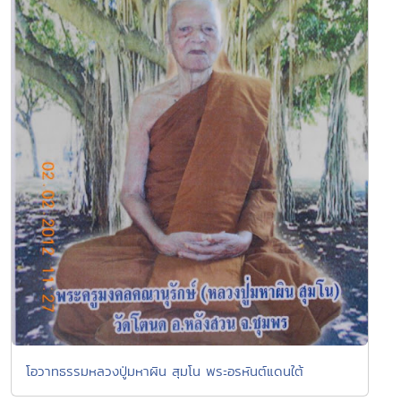
โอวาทธรรมหลวงปู่มหาผิน สุมโน พระอรหันต์แดนใต้