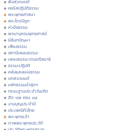
ฟังสวดมนต์
คอร์สปฏิบัติธรรม
พระพุทธศาสนา
พระไตรปิฏก
หัวข้อธรรม
พจนานุกรมพุทธศาสน์
มิลินทปัญหา
เสียงธรรม
สถานีเพลงธรรมะ
เพลงธรรมะ/ดนตรีสมาธิ
ธรรมะปฏิบัติ
คลังแสงแห่งธรรม
บทสวดมนต์
หลักธรรมนำสุขฯ
กรรมฐานประจำวันเกิด
ฮีต ๑๒ คอง ๑๔
งานบุญประจำปี
ประเพณีทั่วไทย
พระพุทธเจ้า
ภาพพระพุทธประวัติ
ประวัติพระพุทธสาวก