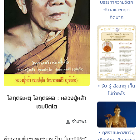
บรรเทาความวิตก
กังวลและหยุด
คิดมาก
• รับ รู้ สังเกตุ เห็น
ไม่ทำอะไร
โลกุตรเหตุ โลกุตรผล : หลวงปู่หล้า
เขมปัตโต
จำปาพร
• กุสราชมหาสัตว์๑
คำสอนแต่ละบทละบาทเป็น "โลกุตตระ"
เขียนโดย สืบ ธรรม