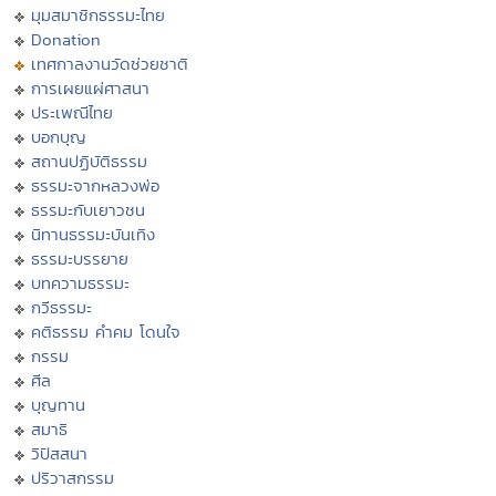
มุมสมาชิกธรรมะไทย
Donation
เทศกาลงานวัดช่วยชาติ
การเผยแผ่ศาสนา
ประเพณีไทย
บอกบุญ
สถานปฏิบัติธรรม
ธรรมะจากหลวงพ่อ
ธรรมะกับเยาวชน
นิทานธรรมะบันเทิง
ธรรมะบรรยาย
บทความธรรมะ
กวีธรรมะ
คติธรรม คำคม โดนใจ
กรรม
ศีล
บุญทาน
สมาธิ
วิปัสสนา
ปริวาสกรรม