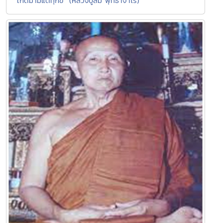
"เกิดมามีแต่ทุกข์" (หลวงปู่สิม พุทธาจาโร)