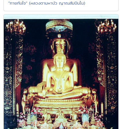
"กายกับใจ" (หลวงตามหาบัว ญาณสัมปันโน)