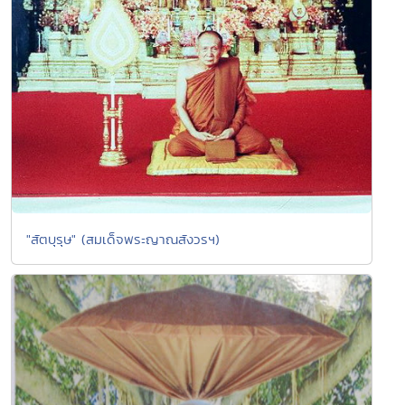
"สัตบุรุษ" (สมเด็จพระญาณสังวรฯ)