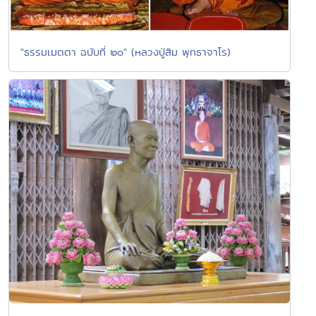
"ธรรมเมตตา ฉบับที่ ๒๐" (หลวงปู่สิม พุทธาจาโร)