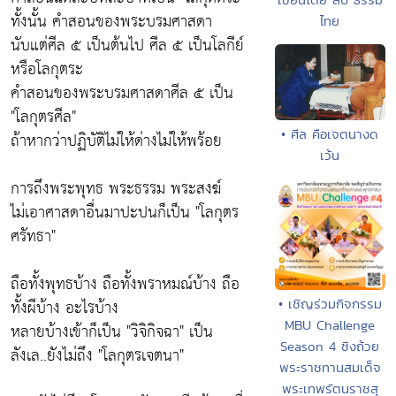
ทั้งนั้น คำสอนของพระบรมศาสดา
ไทย
นับแต่ศีล ๕ เป็นต้นไป ศีล ๕ เป็นโลกีย์
หรือโลกุตระ
คำสอนของพระบรมศาสดาศีล ๕ เป็น
"โลกุตรศีล"
• ศีล คือเจตนางด
ถ้าหากว่าปฏิบัติไม่ให้ด่างไม่ให้พร้อย
เว้น
การถึงพระพุทธ พระธรรม พระสงฆ์
ไม่เอาศาสดาอื่นมาปะปนก็เป็น "โลกุตร
ศรัทธา"
ถือทั้งพุทธบ้าง ถือทั้งพราหมณ์บ้าง ถือ
ทั้งผีบ้าง อะไรบ้าง
• เชิญร่วมกิจกรรม
MBU Challenge
หลายบ้างเข้าก็เป็น "วิจิกิจฉา" เป็น
Season 4 ชิงถ้วย
ลังเล..ยังไม่ถึง "โลกุตรเจตนา"
พระราชทานสมเด็จ
พระเทพรัตนราชสุ