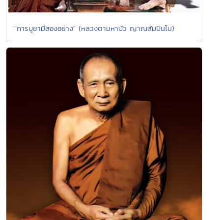
"การบูชามีสองอย่าง" (หลวงตามหาบัว ญาณสัมปันโน)