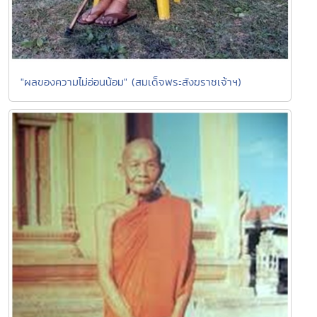
"ผลของความไม่อ่อนน้อม" (สมเด็จพระสังฆราชเจ้าฯ)