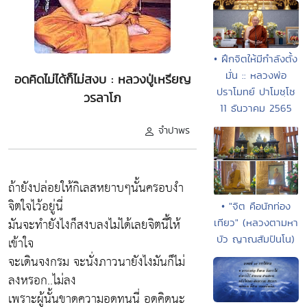
• ฝึกจิตให้มีกำลังตั้ง
มั่น :: หลวงพ่อ
อดคิดไม่ได้ก็ไม่สงบ : หลวงปู่เหรียญ
ปราโมทย์ ปาโมชฺโช
วรลาโภ
11 ธันวาคม 2565
จำปาพร
ถ้ายังปล่อยให้กิเลสหยาบๆนั้นครอบงำ
จิตใจไว้อยู่นี่
• "จิต คือนักท่อง
มันจะทำยังไงก็สงบลงไม่ได้เลยจิตนี้ให้
เทียว" (หลวงตามหา
บัว ญาณสัมปันโน)
เข้าใจ
จะเดินจงกรม จะนั่งภาวนายังไงมันก็ไม่
ลงหรอก..ไม่ลง
เพราะผู้นั้นขาดความอดทนนี่ อดคิดนะ