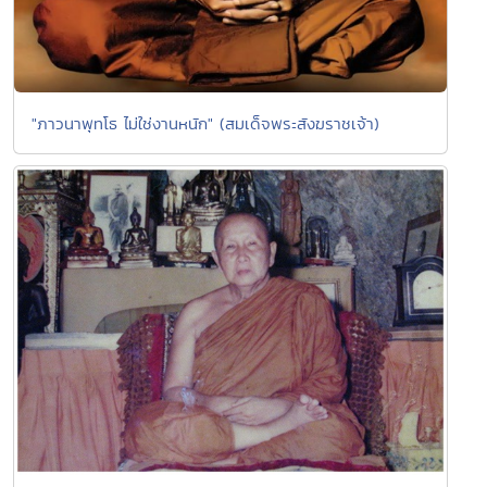
"ภาวนาพุทโธ ไม่ใช่งานหนัก" (สมเด็จพระสังฆราชเจ้า)