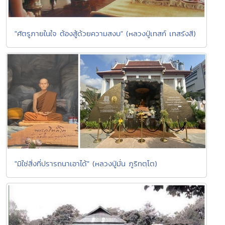
"ศัตรูภายในใจ ต้องสู้ด้วยความสงบ" (หลวงปู่เทสก์ เทสรังสี)
"มิใช่สิ่งที่ปรารถนาเอาได้" (หลวงปู่มั่น ภูริทตฺโต)