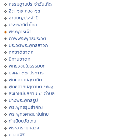
กรรมฐานประจำวันเกิด
ฮีต ๑๒ คอง ๑๔
งานบุญประจำปี
ประเพณีทั่วไทย
พระพุทธเจ้า
ภาพพระพุทธประวัติ
ประวัติพระพุทธสาวก
ทศชาติชาดก
นิทานชาดก
พุทธวจนในธรรมบท
มงคล ๓๘ ประการ
พุทธศาสนสุภาษิต
พุทธศาสนสุภาษิต ๖๒๑
สังเวชนียสถาน ๔ ตำบล
ปางพระพุทธรูป
พระพุทธรูปสำคัญ
พระพุทธศาสนาในไทย
ทำเนียบวัดไทย
พระอารามหลวง
ศาสนพิธี