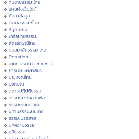
ทีมงานธรรมะไทย
แผนผังเว็บไซต์
ค้นหาข้อมูล
ติดต่อธรรมะไทย
สมุดเยี่ยม
เครือข่ายธรรมะ
สัญลักษณ์ไทย
มุมสมาชิกธรรมะไทย
Donation
เทศกาลงานวัดช่วยชาติ
การเผยแผ่ศาสนา
ประเพณีไทย
บอกบุญ
สถานปฏิบัติธรรม
ธรรมะจากหลวงพ่อ
ธรรมะกับเยาวชน
นิทานธรรมะบันเทิง
ธรรมะบรรยาย
บทความธรรมะ
กวีธรรมะ
คติธรรม คำคม โดนใจ