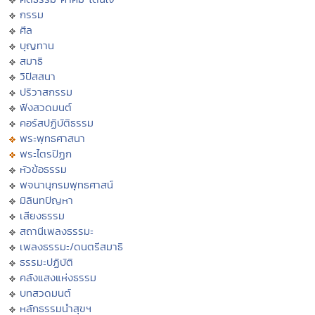
กรรม
ศีล
บุญทาน
สมาธิ
วิปัสสนา
ปริวาสกรรม
ฟังสวดมนต์
คอร์สปฏิบัติธรรม
พระพุทธศาสนา
พระไตรปิฏก
หัวข้อธรรม
พจนานุกรมพุทธศาสน์
มิลินทปัญหา
เสียงธรรม
สถานีเพลงธรรมะ
เพลงธรรมะ/ดนตรีสมาธิ
ธรรมะปฏิบัติ
คลังแสงแห่งธรรม
บทสวดมนต์
หลักธรรมนำสุขฯ