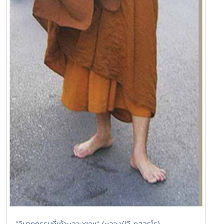
."วิบากกรรมที่เท้าหลวงตาฯ" (หลวงปู่ลี กุสลธโร)