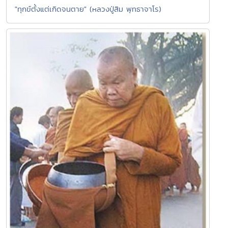
"ทุกข์ตั้งแต่เกิดจนตาย" (หลวงปู่สิม พุทธาจาโร)