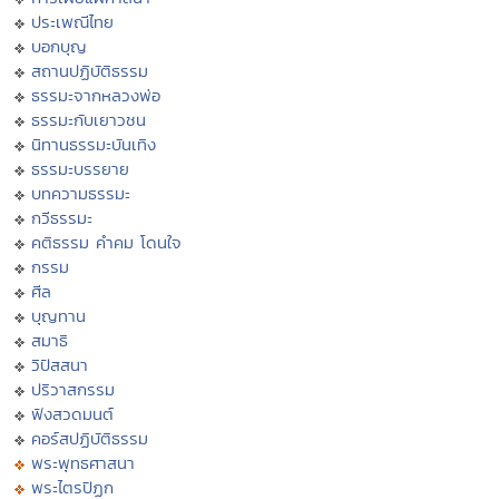
ประเพณีไทย
บอกบุญ
สถานปฏิบัติธรรม
ธรรมะจากหลวงพ่อ
ธรรมะกับเยาวชน
นิทานธรรมะบันเทิง
ธรรมะบรรยาย
บทความธรรมะ
กวีธรรมะ
คติธรรม คำคม โดนใจ
กรรม
ศีล
บุญทาน
สมาธิ
วิปัสสนา
ปริวาสกรรม
ฟังสวดมนต์
คอร์สปฏิบัติธรรม
พระพุทธศาสนา
พระไตรปิฏก