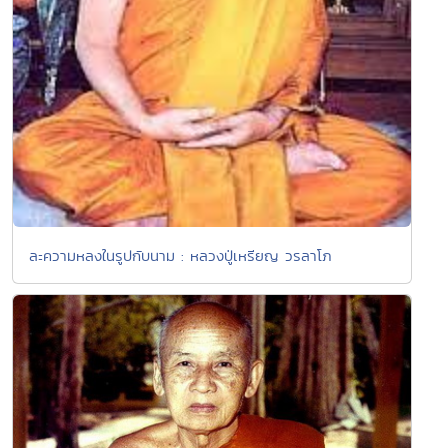
ละความหลงในรูปกับนาม : หลวงปู่เหรียญ วรลาโภ