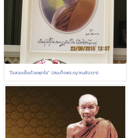
"ใจสงบเย็นด้วยพุทโธ" (สมเด็จพระญาณสังวรฯ)