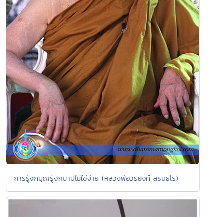
การรู้จักบุญรู้จักบาปไม่ใช่ง่าย (หลวงพ่อวิริยังค์ สิรินธโร)