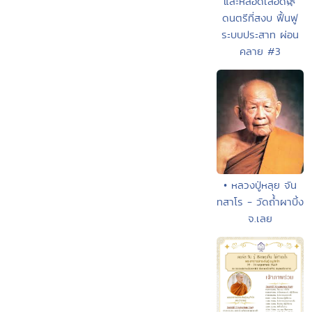
และหลอดเลือด🌿
ดนตรีที่สงบ ฟื้นฟู
ระบบประสาท ผ่อน
คลาย #3
• หลวงปู่หลุย จัน
ทสาโร - วัดถ้ำผาบิ้ง
จ.เลย