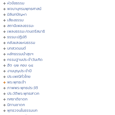
หัวข้อธรรม
พจนานุกรมพุทธศาสน์
มิลินทปัญหา
เสียงธรรม
สถานีเพลงธรรมะ
เพลงธรรมะ/ดนตรีสมาธิ
ธรรมะปฏิบัติ
คลังแสงแห่งธรรม
บทสวดมนต์
หลักธรรมนำสุขฯ
กรรมฐานประจำวันเกิด
ฮีต ๑๒ คอง ๑๔
งานบุญประจำปี
ประเพณีทั่วไทย
พระพุทธเจ้า
ภาพพระพุทธประวัติ
ประวัติพระพุทธสาวก
ทศชาติชาดก
นิทานชาดก
พุทธวจนในธรรมบท