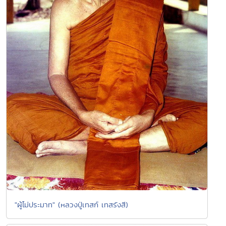
"ผู้ไม่ประมาท" (หลวงปู่เทสก์ เทสรังสี)