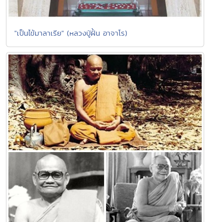
"เป็นไข้มาลาเรีย" (หลวงปู่ฝั้น อาจาโร)