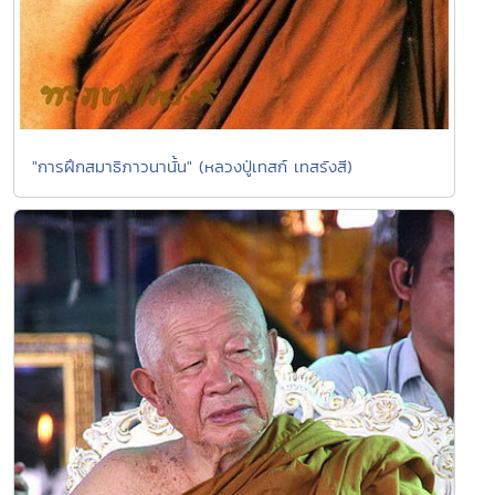
"การฝึกสมาธิภาวนานั้น" (หลวงปู่เทสก์ เทสรังสี)