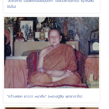
"ละชั่วทำดี เป็นพรทั้งปีใหม่ปีเก่า" (หลวงตามหาบัว ญาณสัม
ปันโน)
"กว้างศอก ยาววา หนาคืบ" (หลวงปู่สิม พุทธาจาโร)