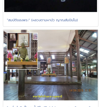
"สมบัติของพระ" (หลวงตามหาบัว ญาณสัมปันโน)