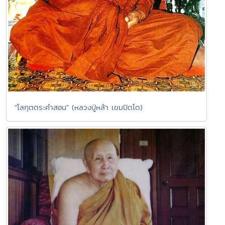
"โลกุตตระคำสอน" (หลวงปู่หล้า เขมปัตโต)