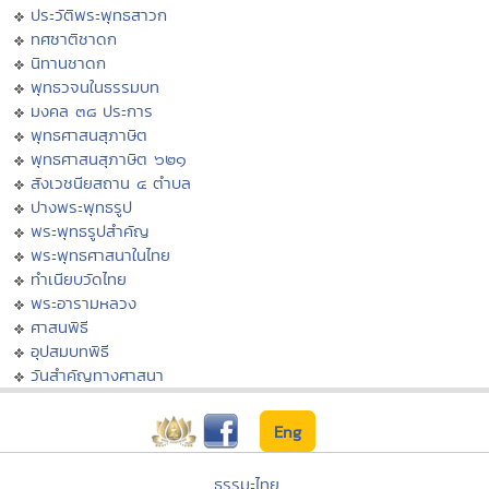
ประวัติพระพุทธสาวก
ทศชาติชาดก
นิทานชาดก
พุทธวจนในธรรมบท
มงคล ๓๘ ประการ
พุทธศาสนสุภาษิต
พุทธศาสนสุภาษิต ๖๒๑
สังเวชนียสถาน ๔ ตำบล
ปางพระพุทธรูป
พระพุทธรูปสำคัญ
พระพุทธศาสนาในไทย
ทำเนียบวัดไทย
พระอารามหลวง
ศาสนพิธี
อุปสมบทพิธี
วันสำคัญทางศาสนา
Eng
ธรรมะไทย