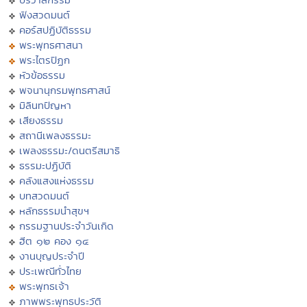
ฟังสวดมนต์
คอร์สปฏิบัติธรรม
พระพุทธศาสนา
พระไตรปิฏก
หัวข้อธรรม
พจนานุกรมพุทธศาสน์
มิลินทปัญหา
เสียงธรรม
สถานีเพลงธรรมะ
เพลงธรรมะ/ดนตรีสมาธิ
ธรรมะปฏิบัติ
คลังแสงแห่งธรรม
บทสวดมนต์
หลักธรรมนำสุขฯ
กรรมฐานประจำวันเกิด
ฮีต ๑๒ คอง ๑๔
งานบุญประจำปี
ประเพณีทั่วไทย
พระพุทธเจ้า
ภาพพระพุทธประวัติ