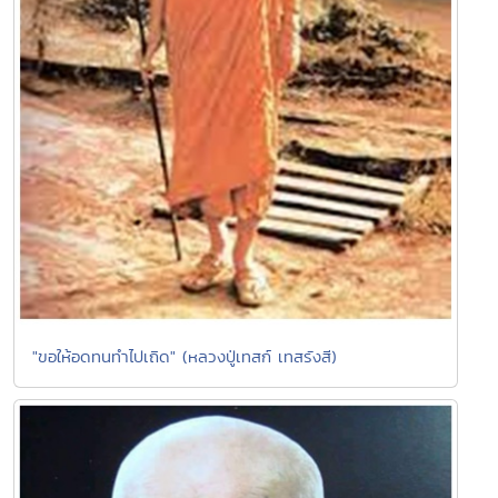
"ขอให้อดทนทำไปเถิด" (หลวงปู่เทสก์ เทสรังสี)