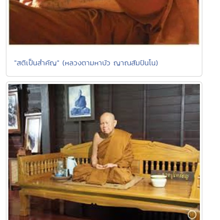
"สติเป็นสำคัญ" (หลวงตามหาบัว ญาณสัมปันโน)