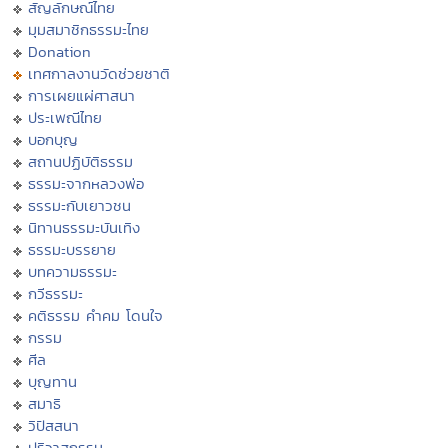
สัญลักษณ์ไทย
มุมสมาชิกธรรมะไทย
Donation
เทศกาลงานวัดช่วยชาติ
การเผยแผ่ศาสนา
ประเพณีไทย
บอกบุญ
สถานปฏิบัติธรรม
ธรรมะจากหลวงพ่อ
ธรรมะกับเยาวชน
นิทานธรรมะบันเทิง
ธรรมะบรรยาย
บทความธรรมะ
กวีธรรมะ
คติธรรม คำคม โดนใจ
กรรม
ศีล
บุญทาน
สมาธิ
วิปัสสนา
ปริวาสกรรม