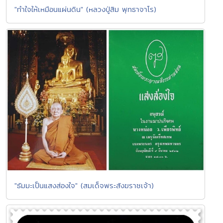
"ทำใจให้เหมือนแผ่นดิน" (หลวงปู่สิม พุทธาจาโร)
"ธัมมะเป็นแสงส่องใจ" (สมเด็จพระสังฆราชเจ้า)