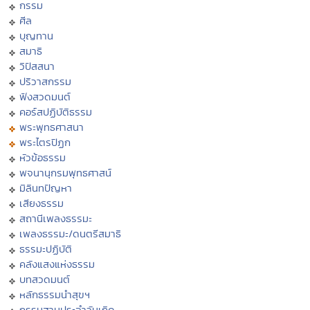
กรรม
ศีล
บุญทาน
สมาธิ
วิปัสสนา
ปริวาสกรรม
ฟังสวดมนต์
คอร์สปฏิบัติธรรม
พระพุทธศาสนา
พระไตรปิฏก
หัวข้อธรรม
พจนานุกรมพุทธศาสน์
มิลินทปัญหา
เสียงธรรม
สถานีเพลงธรรมะ
เพลงธรรมะ/ดนตรีสมาธิ
ธรรมะปฏิบัติ
คลังแสงแห่งธรรม
บทสวดมนต์
หลักธรรมนำสุขฯ
กรรมฐานประจำวันเกิด