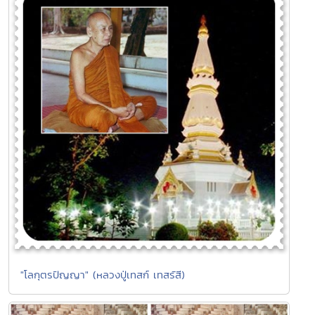
"โลกุตรปัญญา" (หลวงปู่เทสก์ เทสรัสี)