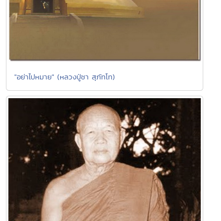
"อย่าไปหมาย" (หลวงปู่ชา สุภัทโท)