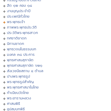
ฮีต ๑๒ คอง ๑๔
งานบุญประจำปี
ประเพณีทั่วไทย
พระพุทธเจ้า
ภาพพระพุทธประวัติ
ประวัติพระพุทธสาวก
ทศชาติชาดก
นิทานชาดก
พุทธวจนในธรรมบท
มงคล ๓๘ ประการ
พุทธศาสนสุภาษิต
พุทธศาสนสุภาษิต ๖๒๑
สังเวชนียสถาน ๔ ตำบล
ปางพระพุทธรูป
พระพุทธรูปสำคัญ
พระพุทธศาสนาในไทย
ทำเนียบวัดไทย
พระอารามหลวง
ศาสนพิธี
อุปสมบทพิธี