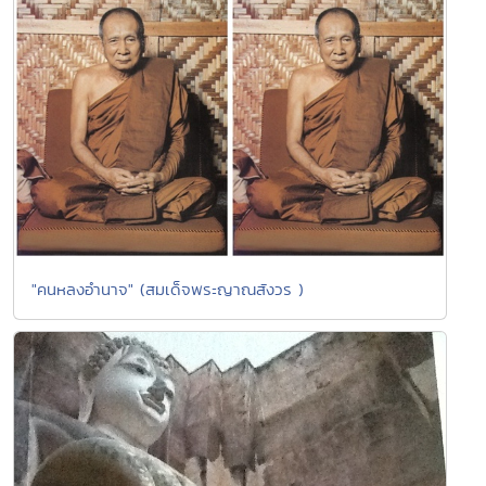
"คนหลงอำนาจ" (สมเด็จพระญาณสังวร )