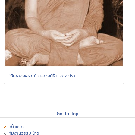
"กิเลสสงคราม" (หลวงปู่ฝั้น อาจาโร)
Go To Top
หน้าแรก
ทีมงานธรรมะไทย