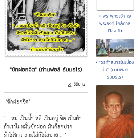
• พระพุทธเจ้า ๗
พระองค์ ใกล้กาล
ปัจจุบัน
• "วิธีทำสมาธิในเบื้อง
"ซักฝอกจิต" (ท่านพ่อลี ธัมมธโร)
ต้น" (ท่านพ่อลี
ธมฺมธโร)
วิริยะ12
"ซักฝอกจิต"
" .. ลม เป็นน้ำ สติ เป็นสบู่ จิต เป็นผ้า
ถ้าเราไม่หมั่นซักฝอก มันก็สกปรก
ผ้าไม่ขาว สวมใส่ก็ไม่สบาย .. "