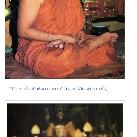
"ชีวิตเราต้องถึงซึ่งความตาย" (หลวงปู่สิม พุทฺธาจาโร)