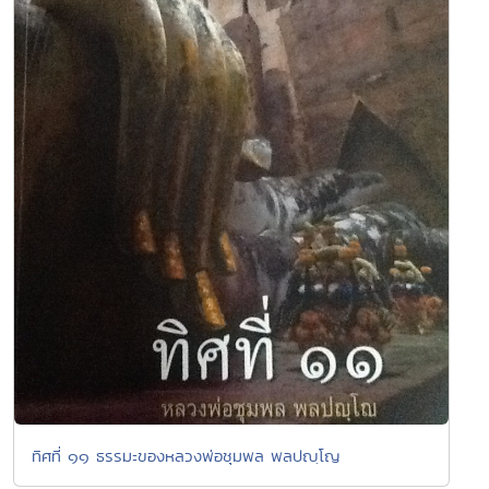
ทิศที่ ๑๑ ธรรมะของหลวงพ่อชุมพล พลปญฺโญ