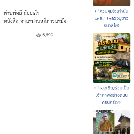
• "ควบคุมใจเท่านั้น
ท่านพ่อลี ธัมมธโร
แหละ" (หลวงปู่ขาว
หนังสือ อานาปานสติภาวนามัย
อนาลโย)
6,690
• ✨ขอเชิญร่วมเป็น
เจ้าภาพสร้างถนน
คอนกรีต✨