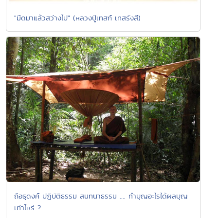
"มืดมาแล้วสว่างไป" (หลวงปู่เทสก์ เทสรังสี)
ถือธุดงค์ ปฏิบัติธรรม สนทนาธรรม .... ทำบุญอะไรได้ผลบุญ
เท่าไหร่ ?