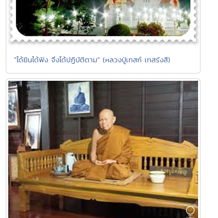
"ได้ยินได้ฟัง จึงได้ปฏิบัติตาม" (หลวงปู่เทสก์ เทสรังสี)