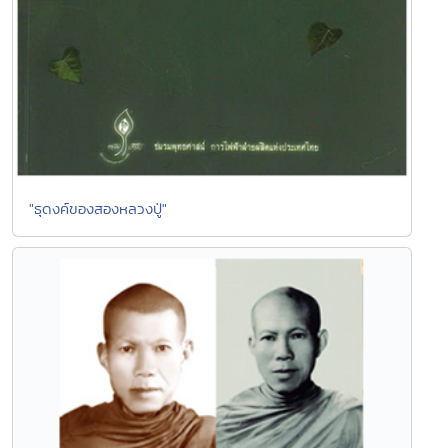
"ธุดงค์ของสองหลวงปู่"