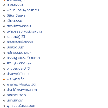
หัวข้อธรรม
พจนานุกรมพุทธศาสน์
มิลินทปัญหา
เสียงธรรม
สถานีเพลงธรรมะ
เพลงธรรมะ/ดนตรีสมาธิ
ธรรมะปฏิบัติ
คลังแสงแห่งธรรม
บทสวดมนต์
หลักธรรมนำสุขฯ
กรรมฐานประจำวันเกิด
ฮีต ๑๒ คอง ๑๔
งานบุญประจำปี
ประเพณีทั่วไทย
พระพุทธเจ้า
ภาพพระพุทธประวัติ
ประวัติพระพุทธสาวก
ทศชาติชาดก
นิทานชาดก
พุทธวจนในธรรมบท