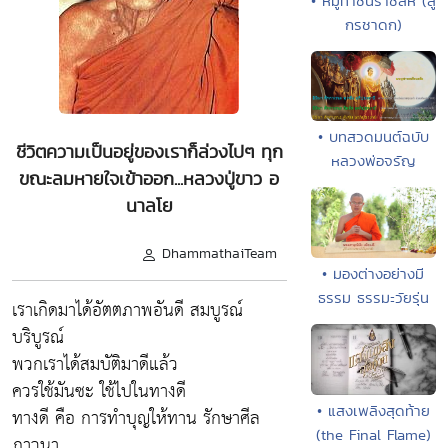
• หมูท้าชนราชสีห์ (สู
กรชาดก)
• บทสวดมนต์ฉบับ
ชีวิตความเป็นอยู่ของเราก็ล่วงไปๆ ทุก
หลวงพ่อจรัญ
ขณะลมหายใจเข้าออก...หลวงปู่ขาว อ
นาลโย
DhammathaiTeam
• มองต่างอย่างมี
ธรรม ธรรมะวัยรุ่น
เราเกิดมาได้อัตตภาพอันดี สมบูรณ์
บริบูรณ์
พวกเราได้สมบัติมาดีแล้ว
ควรใช้มันซะ ใช้ไปในทางดี
• แสงเพลิงสุดท้าย
ทางดี คือ การทำบุญให้ทาน รักษาศีล
(the Final Flame)
ภาวนา