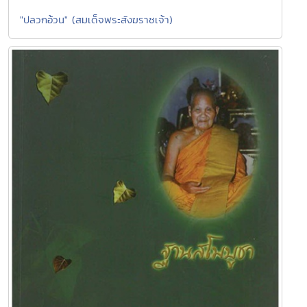
"ปลวกอ้วน" (สมเด็จพระสังฆราชเจ้า)