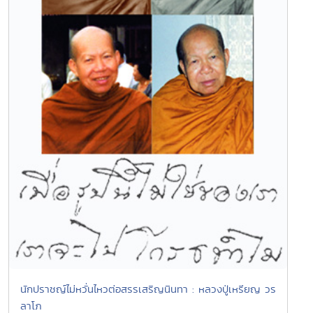
นักปราชญ์ไม่หวั่นไหวต่อสรรเสริญนินทา : หลวงปู่เหรียญ วร
ลาโภ