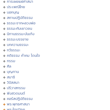
การเผยแผ่ศาสนา
ประเพณีไทย
บอกบุญ
สถานปฏิบัติธรรม
ธรรมะจากหลวงพ่อ
ธรรมะกับเยาวชน
นิทานธรรมะบันเทิง
ธรรมะบรรยาย
บทความธรรมะ
กวีธรรมะ
คติธรรม คำคม โดนใจ
กรรม
ศีล
บุญทาน
สมาธิ
วิปัสสนา
ปริวาสกรรม
ฟังสวดมนต์
คอร์สปฏิบัติธรรม
พระพุทธศาสนา
พระไตรปิฏก