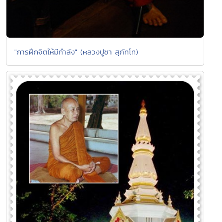
"การฝึกจิตให้มีกำลัง" (หลวงปูชา สุภัทโท)