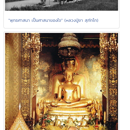
"พุทธศาสนา เป็นศาสนาของใจ" (หลวงปู่ชา สุภัทโท)