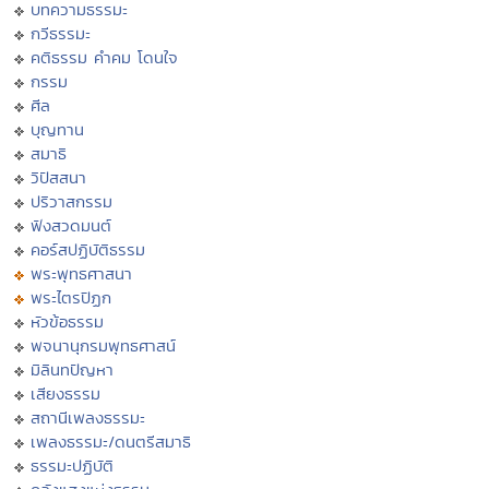
บทความธรรมะ
กวีธรรมะ
คติธรรม คำคม โดนใจ
กรรม
ศีล
บุญทาน
สมาธิ
วิปัสสนา
ปริวาสกรรม
ฟังสวดมนต์
คอร์สปฏิบัติธรรม
พระพุทธศาสนา
พระไตรปิฏก
หัวข้อธรรม
พจนานุกรมพุทธศาสน์
มิลินทปัญหา
เสียงธรรม
สถานีเพลงธรรมะ
เพลงธรรมะ/ดนตรีสมาธิ
ธรรมะปฏิบัติ