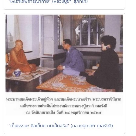
"ให้เอาใจพิจารณากาย" (หลวงปู่ชา สุภัทโท)
"เห็นธรรมะ คือเห็นความเป็นจริง" (หลวงปู่เทสก์ เทสรังสี)