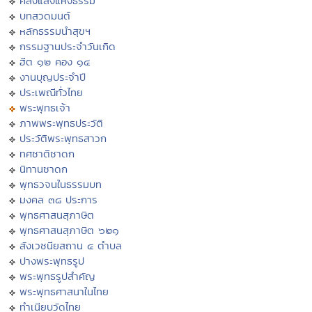
คลังแสงแห่งธรรม
บทสวดมนต์
หลักธรรมนำสุขฯ
กรรมฐานประจำวันเกิด
ฮีต ๑๒ คอง ๑๔
งานบุญประจำปี
ประเพณีทั่วไทย
พระพุทธเจ้า
ภาพพระพุทธประวัติ
ประวัติพระพุทธสาวก
ทศชาติชาดก
นิทานชาดก
พุทธวจนในธรรมบท
มงคล ๓๘ ประการ
พุทธศาสนสุภาษิต
พุทธศาสนสุภาษิต ๖๒๑
สังเวชนียสถาน ๔ ตำบล
ปางพระพุทธรูป
พระพุทธรูปสำคัญ
พระพุทธศาสนาในไทย
ทำเนียบวัดไทย