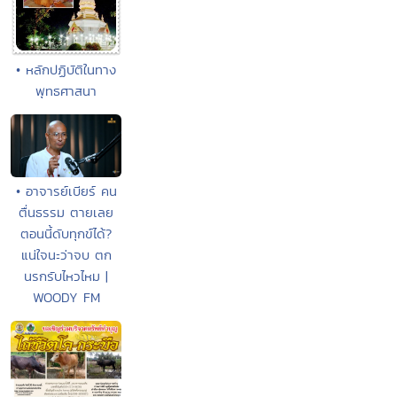
• หลักปฏิบัติในทาง
พุทธศาสนา
• อาจารย์เบียร์ คน
ตื่นธรรม ตายเลย
ตอนนี้ดับทุกข์ได้?
แน่ใจนะว่าจบ ตก
นรกรับไหวไหม |
WOODY FM