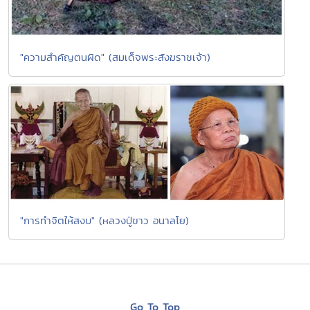
"ความสำคัญตนผิด" (สมเด็จพระสังฆราชเจ้า)
"การทำจิตให้สงบ" (หลวงปู่ขาว อนาลโย)
Go To Top