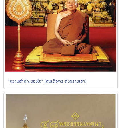
"ความสำคัญของใจ" (สมเด็จพระสังฆราชเจ้า)