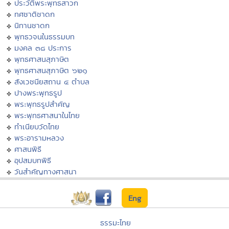
ประวัติพระพุทธสาวก
ทศชาติชาดก
นิทานชาดก
พุทธวจนในธรรมบท
มงคล ๓๘ ประการ
พุทธศาสนสุภาษิต
พุทธศาสนสุภาษิต ๖๒๑
สังเวชนียสถาน ๔ ตำบล
ปางพระพุทธรูป
พระพุทธรูปสำคัญ
พระพุทธศาสนาในไทย
ทำเนียบวัดไทย
พระอารามหลวง
ศาสนพิธี
อุปสมบทพิธี
วันสำคัญทางศาสนา
Eng
ธรรมะไทย