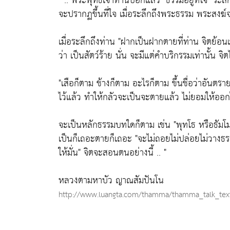
" .. พระพุทธเจ้าท่านบอกแล้ว
"ธรรมอยู่ที่ใจ"
ระลึ
จะปรากฏขึ้นที่ใจ เมื่อระลึกถึงพระธรรม พระสงฆ์จ
เมื่อระลึกถึงท่าน
"ฝากเป็นฝากตายที่ท่าน จิตย้อนเ
ว่า เป็นสัตว์ร้าย นั่น จะมีแต่คำบริกรรมเท่านั้น จ
"เสือก็ตาม ช้างก็ตาม อะไรก็ตาม ขึ้นชื่อว่าอันตราย
ไว้แล้ว ทำให้กลัวจะเป็นจะตายแล้ว ไม่ยอมให้ออ
จะเป็นหลักธรรมบทใดก็ตาม เช่น
"พุทโธ หรือธัม
เป็นก็เถอะตายก็เถอะ
"จะไม่ถอยไม่ปล่อยไม่วาง
ให้มั่น"
จิตจะสอนตนอย่างนี้ .. "
หลวงตามหาบัว ญาณสัมปันโน
http://www.luangta.com/thamma/thamma_talk_tex