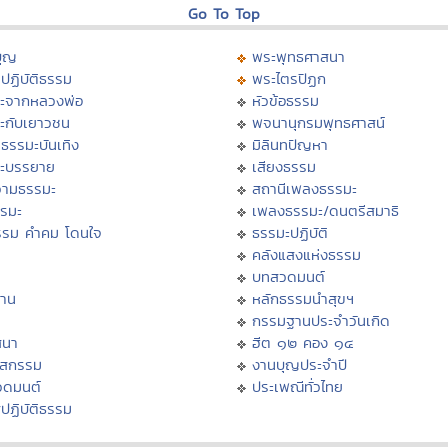
Go To Top
บุญ
พระพุทธศาสนา
ปฏิบัติธรรม
พระไตรปิฏก
ะจากหลวงพ่อ
หัวข้อธรรม
ะกับเยาวชน
พจนานุกรมพุทธศาสน์
ธรรมะบันเทิง
มิลินทปัญหา
ะบรรยาย
เสียงธรรม
ามธรรมะ
สถานีเพลงธรรมะ
รรมะ
เพลงธรรมะ/ดนตรีสมาธิ
รรม คำคม โดนใจ
ธรรมะปฏิบัติ
ม
คลังแสงแห่งธรรม
บทสวดมนต์
าน
หลักธรรมนำสุขฯ
กรรมฐานประจำวันเกิด
สนา
ฮีต ๑๒ คอง ๑๔
าสกรรม
งานบุญประจำปี
วดมนต์
ประเพณีทั่วไทย
ปฏิบัติธรรม