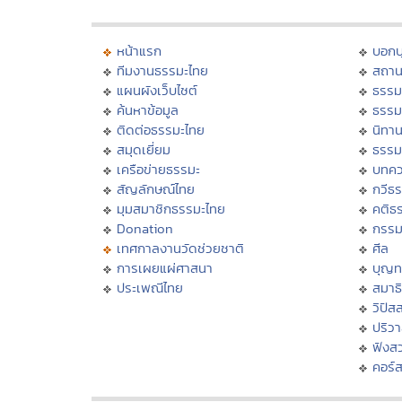
หน้าแรก
บอก
ทีมงานธรรมะไทย
สถาน
แผนผังเว็บไซต์
ธรรม
ค้นหาข้อมูล
ธรรม
ติดต่อธรรมะไทย
นิทาน
สมุดเยี่ยม
ธรรม
เครือข่ายธรรมะ
บทคว
สัญลักษณ์ไทย
กวีธ
มุมสมาชิกธรรมะไทย
คติธ
Donation
กรร
เทศกาลงานวัดช่วยชาติ
ศีล
การเผยแผ่ศาสนา
บุญท
ประเพณีไทย
สมาธิ
วิปัส
ปริว
ฟังส
คอร์ส