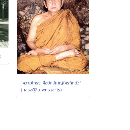
)
"ความโกรธ คือยักษ์ใหญ่ใครก็กลัว"
(หลวงปู่สิม พุทฺธาจาโร)