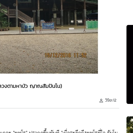
(หลวงตามหาบัว ญาณสัมปันโน)
วิริยะ12