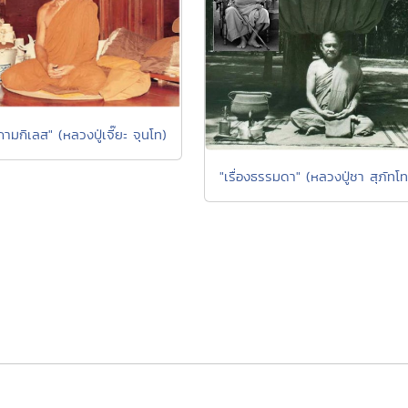
งกามกิเลส" (หลวงปู่เจี๊ยะ จุนโท)
"เรื่องธรรมดา" (หลวงปู่ชา สุภัทโท