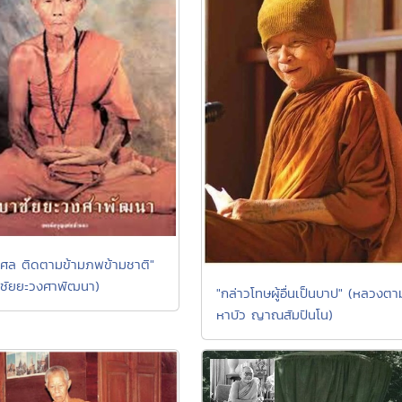
ุศล ติดตามข้ามภพข้ามชาติ"
าชัยยะวงศาพัฒนา)
"กล่าวโทษผู้อื่นเป็นบาป" (หลวงตา
หาบัว ญาณสัมปันโน)