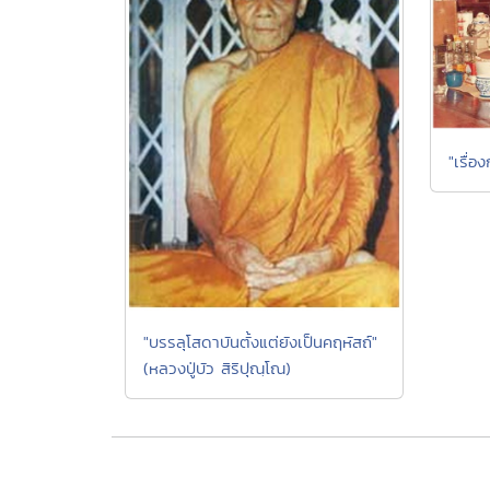
"เรื่อ
"บรรลุโสดาบันตั้งแต่ยังเป็นคฤหัสถ์"
(หลวงปู่บัว สิริปุณฺโณ)