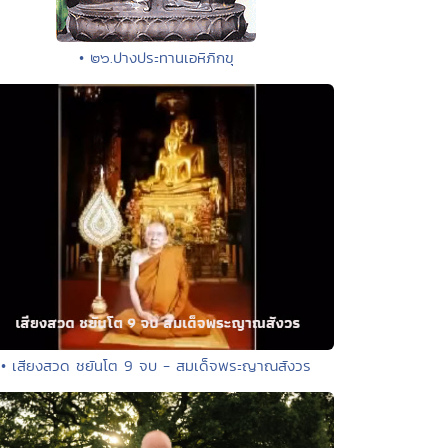
• ๒๖.ปางประทานเอหิภิกขุ
• เสียงสวด ชยันโต 9 จบ - สมเด็จพระญาณสังวร