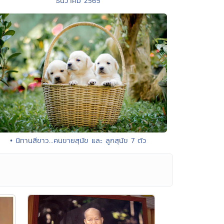
ธันวาคม 2565
• นิทานสีขาว...คนขายสุนัข และ ลูกสุนัข 7 ตัว