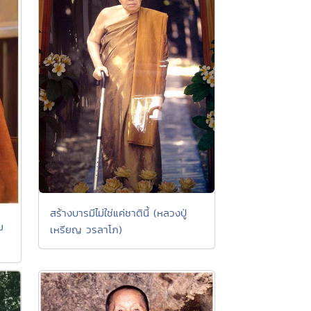
สร้างบารมีไม่ใช่แค่ชาตินี้ (หลวงปู่
ม
เหรียญ วรลาโภ)