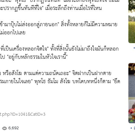
กเถอะ
"พุทโธ"
ปรากฏขึ้นทันที
"เมื่อระลึกถึงพุทโธที่ใจ ธัมโม
ะปรากฏขึ้นทันทีที่ใจ"
เมื่อระลึกถึงท่านเมื่อไรที่ไหน
ข้ามาปุ๊บไม่ส่งออกสู่ภายนอก"
สิ่งทั้งหลายก็ไม่มีความหมาย
ิตไม่ออกไปเลย
ที่เป็นเครื่องหลอกจิตใจ"
ทั้งที่สิ่งนั้นยังไม่มาถึงใจมันก็หลอก
กไป
"อยู่กับหลักธรรมในหัวใจเรานี้"
โม หรือสังโฆ ตามแต่ความถนัดเถอะ"
จิตฝากเป็นฝากตาย
ธรรมภายในใจเลย"
พุทโธ ธัมโม สังโฆ บทใดบทหนึ่งก็ตาม
"ยึด
t.php?ID=1041&CatID=3
6,692
• 