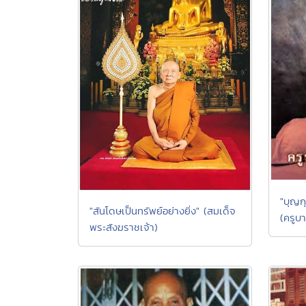
"บุญก
"สันโดษเป็นทรัพย์อย่างยิ่ง" (สมเด็จ
(ครูบ
พระสังฆราชเจ้า)