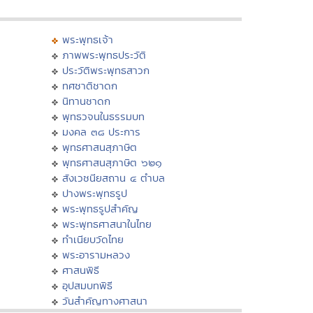
พระพุทธเจ้า
ภาพพระพุทธประวัติ
ประวัติพระพุทธสาวก
ทศชาติชาดก
นิทานชาดก
พุทธวจนในธรรมบท
มงคล ๓๘ ประการ
พุทธศาสนสุภาษิต
พุทธศาสนสุภาษิต ๖๒๑
สังเวชนียสถาน ๔ ตำบล
ปางพระพุทธรูป
พระพุทธรูปสำคัญ
พระพุทธศาสนาในไทย
ทำเนียบวัดไทย
พระอารามหลวง
ศาสนพิธี
อุปสมบทพิธี
วันสำคัญทางศาสนา