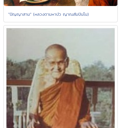
"ปัญญาสาม" (หลวงตามหาบัว ญาณสัมปันโน)