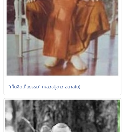
"เห็นจิตเห็นธรรม" (หลวงปู่ขาว อนาลโย)