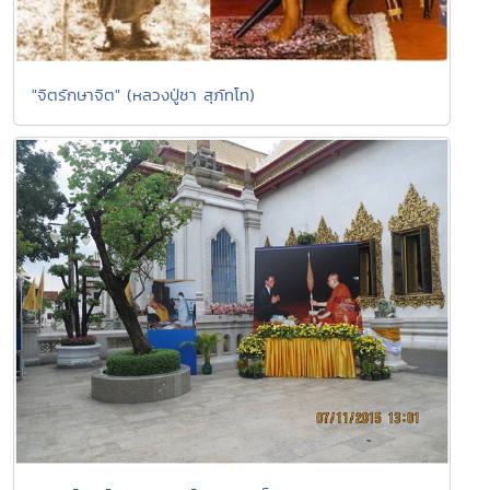
"จิตรักษาจิต" (หลวงปู่ชา สุภัทโท)