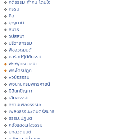
คติธรรม คำคม โดนใจ
กรรม
ศีล
บุญทาน
สมาธิ
วิปัสสนา
ปริวาสกรรม
ฟังสวดมนต์
คอร์สปฏิบัติธรรม
พระพุทธศาสนา
พระไตรปิฏก
หัวข้อธรรม
พจนานุกรมพุทธศาสน์
มิลินทปัญหา
เสียงธรรม
สถานีเพลงธรรมะ
เพลงธรรมะ/ดนตรีสมาธิ
ธรรมะปฏิบัติ
คลังแสงแห่งธรรม
บทสวดมนต์
หลักธรรมนำสุขฯ