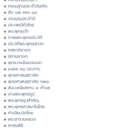
กรรมฐานประจำวันเกิด
ฮีต ๑๒ คอง ๑๔
งานบุญประจำปี
ประเพณีทั่วไทย
พระพุทธเจ้า
ภาพพระพุทธประวัติ
ประวัติพระพุทธสาวก
ทศชาติชาดก
นิทานชาดก
พุทธวจนในธรรมบท
มงคล ๓๘ ประการ
พุทธศาสนสุภาษิต
พุทธศาสนสุภาษิต ๖๒๑
สังเวชนียสถาน ๔ ตำบล
ปางพระพุทธรูป
พระพุทธรูปสำคัญ
พระพุทธศาสนาในไทย
ทำเนียบวัดไทย
พระอารามหลวง
ศาสนพิธี