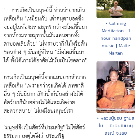
" .. การเกิดเป็นมนุษย์นี้ ท่านว่ายากเย็น
เหลือเกิน "เหมือนกับ เต่าตนุตาบอดซึ่ง
• Calming
จมอยู่ในท้องมหาสมุทร กว่าจะโผล่ขึ้นมา
Meditation | 1
จากท้องมหาสมุทรนั้นมันแสนยากทั้ง
hour handpan
ตาบอดเสียด้วย" ไม่ทราบว่ากิ่งไม้หรือต้น
music | Malte
ขอนต่าง ๆ มันอยู่ที่ไหน "เมื่อโผล่ขึ้นมา
Marten
ได้ ทั้งได้เกาะได้อาศัยไม้นับเป็นโชคลาภ"
การเกิดเป็นมนุษย์นี้ยากแสนยากลำบาก
เหลือเกิน "เพราะกว่าจะเกิดได้ ภพชาติ
อื่น ๆ มันมีมาก สัตว์น้ำก็นับอย่างไม่ได้
สัตว์บกก็นับอย่างไม่ได้และเกิดง่าย
สะดวกสบาย" ไม่เหมือนมนุษย์เรา
• หลวงปู่ชอบ ฐานส
โม - วัดป่าสัมมานุ
"มนุษย์จึงเป็นสัตว์ที่ประเสริฐ" ไม่ใช่สัตว์
สรณ์ จ.เลย
ธรรมดา เหตุใดจึงว่าประเสริฐ