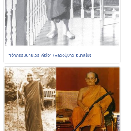
"เจ้ากรรมนายเวร คือใจ" (หลวงปู่ขาว อนาลโย)