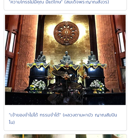
"ความโกรธไม่มีคุณ มีแต่โทษ" (สมเด็จพระญาณสังวร)
"เจ้าของจำไม่ได้ กรรมจำได้" (หลวงตามหาบัว ญาณสัมปัน
โน)