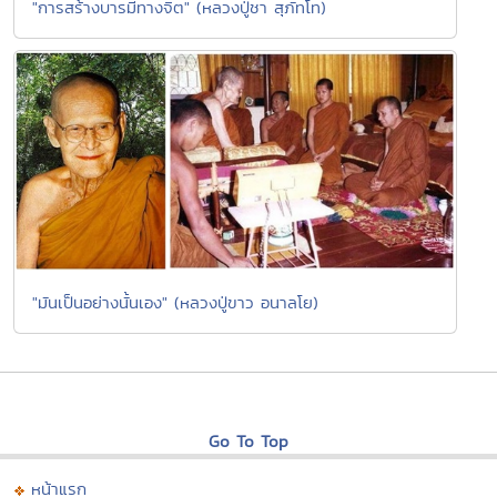
"การสร้างบารมีทางจิต" (หลวงปู่ชา สุภัทโท)
"มันเป็นอย่างนั้นเอง" (หลวงปู่ขาว อนาลโย)
Go To Top
หน้าแรก