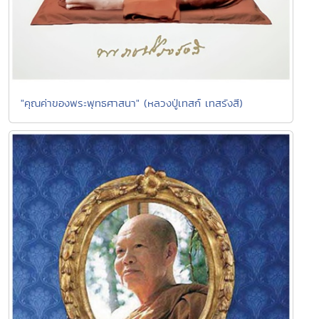
"คุณค่าของพระพุทธศาสนา" (หลวงปู่เทสก์ เทสรังสี)