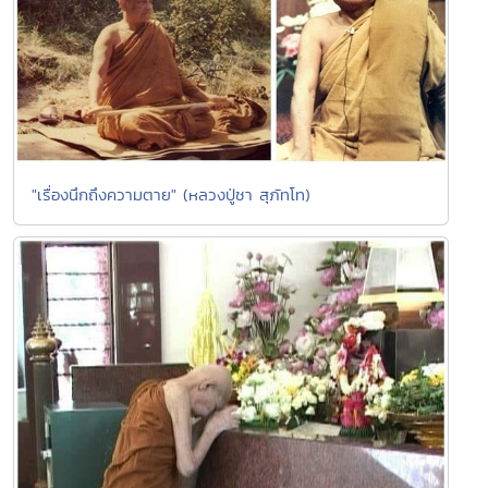
"เรื่องนึกถึงความตาย" (หลวงปู่ชา สุภัทโท)