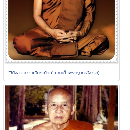
"วิหิงสา ความเบียดเบียน" (สมเด็จพระญาณสังวรฯ)