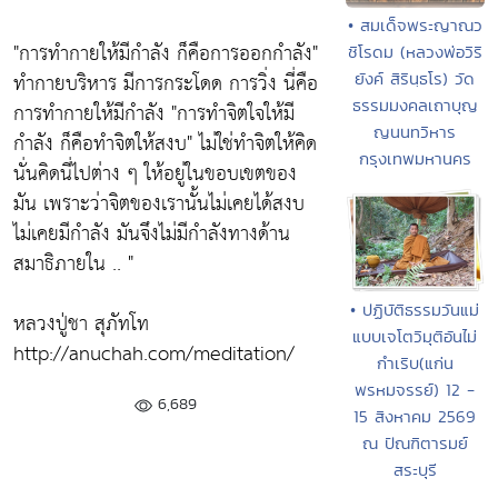
• สมเด็จพระญาณว
"การทำกายให้มีกำลัง ก็คือการออกกำลัง"
ชิโรดม (หลวงพ่อวิริ
ทำกายบริหาร มีการกระโดด การวิ่ง นี่คือ
ยังค์ สิรินฺธโร) วัด
ธรรมมงคลเถาบุญ
การทำกายให้มีกำลัง
"การทำจิตใจให้มี
ญนนทวิหาร
กำลัง ก็คือทำจิตให้สงบ"
ไม่ใช่ทำจิตให้คิด
กรุงเทพมหานคร
นั่นคิดนี่ไปต่าง ๆ ให้อยู่ในขอบเขตของ
มัน เพราะว่าจิตของเรานั้นไม่เคยได้สงบ
ไม่เคยมีกำลัง มันจึงไม่มีกำลังทางด้าน
สมาธิภายใน .. "
• ปฏิบัติธรรมวันแม่
หลวงปู่ชา สุภัทโท
แบบเจโตวิมุติอันไม่
http://anuchah.com/meditation/
กำเริบ(แก่น
พรหมจรรย์) 12 -
6,689
15 สิงหาคม 2569
ณ ปัณฑิตารมย์
สระบุรี