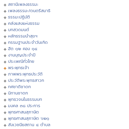
สถานีเพลงธรรมะ
เพลงธรรมะ/ดนตรีสมาธิ
ธรรมะปฏิบัติ
คลังแสงแห่งธรรม
บทสวดมนต์
หลักธรรมนำสุขฯ
กรรมฐานประจำวันเกิด
ฮีต ๑๒ คอง ๑๔
งานบุญประจำปี
ประเพณีทั่วไทย
พระพุทธเจ้า
ภาพพระพุทธประวัติ
ประวัติพระพุทธสาวก
ทศชาติชาดก
นิทานชาดก
พุทธวจนในธรรมบท
มงคล ๓๘ ประการ
พุทธศาสนสุภาษิต
พุทธศาสนสุภาษิต ๖๒๑
สังเวชนียสถาน ๔ ตำบล