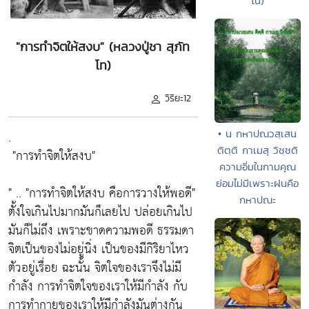
โน)
"การทำจิตให้สงบ" (หลวงปู่ชา สุภัท
โท)
วิริยะ12
• น กหาปณวสฺเสน
.
ติตฺติ กาเมสุ วิชฺชติ
"การทำจิตให้สงบ"
ความอิ่มในกามคุณ
ย่อมไม่มีเพราะฝนคือ
" ..
"การทำจิตให้สงบ คือการวางให้พอดี"
กหาปณะ
ตั้งใจเกินไปมากมันก็เลยไป ปล่อยเกินไป
มันก็ไม่ถึง เพราะขาดความพอดี ธรรมดา
จิตเป็นของไม่อยู่นิ่ง เป็นของมีกิริยาไหว
ตัวอยู่เรื่อย ฉะนั้น จิตใจของเราจึงไม่มี
กำลัง การทำจิตใจของเราให้มีกำลัง กับ
การทำกายของเราให้มีกำลังมันต่างกัน