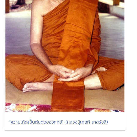
"ความเกิดเป็นต้นตอของทุกข์" (หลวงปู่เทสก์ เทสรังสี)