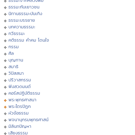
ธรรมะจากหลวงพ่อ
ธรรมะกับเยาวชน
นิทานธรรมะบันเทิง
ธรรมะบรรยาย
บทความธรรมะ
กวีธรรมะ
คติธรรม คำคม โดนใจ
กรรม
ศีล
บุญทาน
สมาธิ
วิปัสสนา
ปริวาสกรรม
ฟังสวดมนต์
คอร์สปฏิบัติธรรม
พระพุทธศาสนา
พระไตรปิฏก
หัวข้อธรรม
พจนานุกรมพุทธศาสน์
มิลินทปัญหา
เสียงธรรม