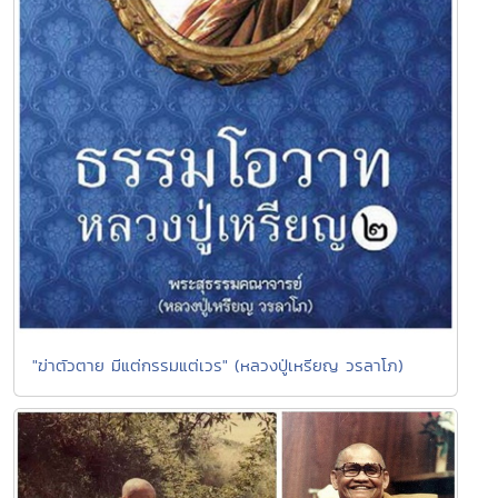
"ฆ่าตัวตาย มีแต่กรรมแต่เวร" (หลวงปู่เหรียญ วรลาโภ)