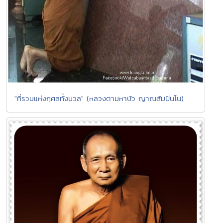
"ที่รวมแห่งกุศลทั้งมวล" (หลวงตามหาบัว ญาณสัมปันโน)