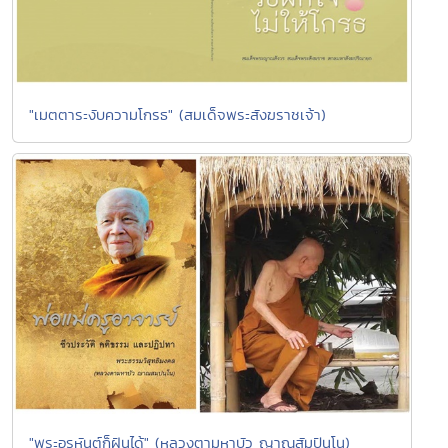
"เมตตาระงับความโกรธ" (สมเด็จพระสังฆราชเจ้า)
"พระอรหันต์ก็ฝันได้" (หลวงตามหาบัว ญาณสัมปันโน)