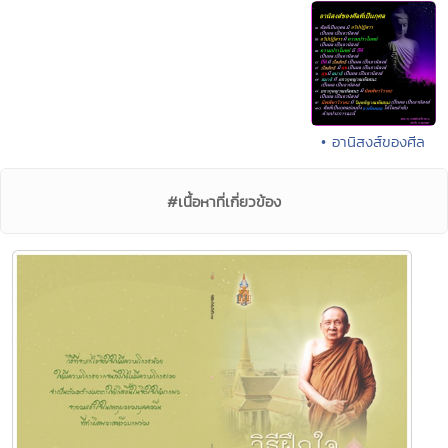
• อานิสงส์ของศีล
#เนื้อหาที่เกี่ยวข้อง