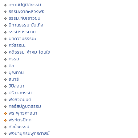
สถานปฏิบัติธรรม
ธรรมะจากหลวงพ่อ
ธรรมะกับเยาวชน
นิทานธรรมะบันเทิง
ธรรมะบรรยาย
บทความธรรมะ
กวีธรรมะ
คติธรรม คำคม โดนใจ
กรรม
ศีล
บุญทาน
สมาธิ
วิปัสสนา
ปริวาสกรรม
ฟังสวดมนต์
คอร์สปฏิบัติธรรม
พระพุทธศาสนา
พระไตรปิฏก
หัวข้อธรรม
พจนานุกรมพุทธศาสน์