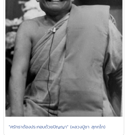
"ศรัทธาต้องประกอบด้วยปัญญา" (หลวงปู่ชา สุภทฺโท)