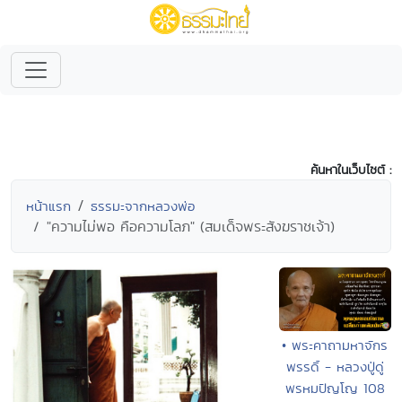
ค้นหาในเว็บไซต์ :
หน้าแรก
ธรรมะจากหลวงพ่อ
"ความไม่พอ คือความโลภ" (สมเด็จพระสังฆราชเจ้า)
• พระคาถามหาจักร
พรรดิ์ - หลวงปู่ดู่
พรหมปัญโญ 108