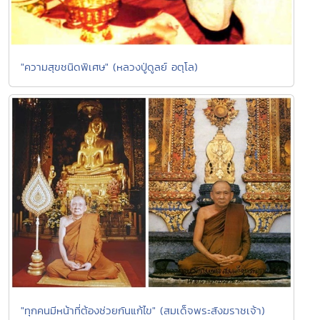
"ความสุขชนิดพิเศษ" (หลวงปู่ดูลย์ อตุโล)
"ทุกคนมีหน้าที่ต้องช่วยกันแก้ไข" (สมเด็จพระสังฆราชเจ้า)