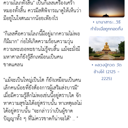
ความโลภทั้งสิ้น"
เป็นกิเลสเครื่องเศร้า
หมองทั้งสิ้น ควรมีสติพิจารณาดูให้เห็นว่า
มีอยู่ในใจตนมากน้อยเพียงไร
• นานาสาระ...วิธี
ทำใจเมื่อถูกทอดทิ้ง
"กิเลสคือความโลภนี้มีอยู่มากความไม่พอ
ก็มีมาก"
ก่อให้เกิดความร้อนความวุ่น
ความทะเยอทะยานไม่รู้จบสิ้น แม้จะมั่งมี
มหาศาลก็ยังรู้สึกเหมือนเป็นคน
ขาดแคลน
• หลวงปู่ทวด วัด
ช้างไห้ (2125 -
2225)
"แม้จะเป็นใหญ่เป็นโต ก็ยังเหมือนเป็นคน
เล็กคนน้อยที่ยังต้องการผู้เสริมส่งบารมี"
เมื่อมีความรู้สึกไม่พอเช่นนี้อยู่ตราบใด จัก
หาความสุขไม่ได้อยู่ตราบนั้น หาเหตุผลไม่
ได้อยู่ตราบนั้น
"จะกล่าวว่าเป็นผู้ขาด
ปัญญาทั้ง ๆ ที่ไม่ควรขาดก็น่าจะได้"
.. "