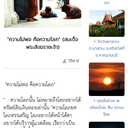
จบ
"ความไม่พอ คือความโลภ" (สมเด็จ
• วัดวังผาแดง
พระสังฆราชเจ้า)
ต.นาสวน อ.ศรีสวัสดิ์
จ.กาญจนบุรี
วิริยะ12
"ความไม่พอ คือความโลภ"
" .. ความโลภนั้น ไม่หมายถึงโลภอยากได้
• บุญไม่ช่วย ๒
ทรัพย์สินเงินทองเท่านั้น
"ความโลภยศ
เขียนโดย สืบ ธรรม
โลภสรรเสริญ โลภอยากได้หน้าได้ตา
ไทย
อยากได้บริวารผู้แวดล้อม เรียกว่าเป็น