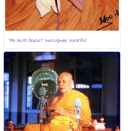
"ศีล สมาธิ ปัญญา" (หลวงปู่หลุย จนฺทสาโร)