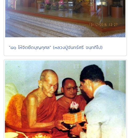
"๘๑ ให้จิตยึดบุญกุศล" (หลวงปู่จันทร์ศรี จนฺททีโป)