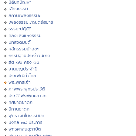
มิลินทปัญหา
เสียงธรรม
สถานีเพลงธรรมะ
เพลงธรรมะ/ดนตรีสมาธิ
ธรรมะปฏิบัติ
คลังแสงแห่งธรรม
บทสวดมนต์
หลักธรรมนำสุขฯ
กรรมฐานประจำวันเกิด
ฮีต ๑๒ คอง ๑๔
งานบุญประจำปี
ประเพณีทั่วไทย
พระพุทธเจ้า
ภาพพระพุทธประวัติ
ประวัติพระพุทธสาวก
ทศชาติชาดก
นิทานชาดก
พุทธวจนในธรรมบท
มงคล ๓๘ ประการ
พุทธศาสนสุภาษิต
พุทธศาสนสุภาษิต ๖๒๑