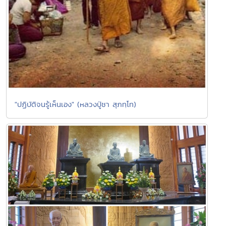
"ปฏิบัติจนรู้เห็นเอง" (หลวงปู่ชา สุภทฺโท)