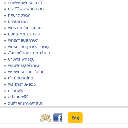
ภาพพระพุทธประวัติ
ประวัติพระพุทธสาวก
ทศชาติชาดก
นิทานชาดก
พุทธวจนในธรรมบท
มงคล ๓๘ ประการ
พุทธศาสนสุภาษิต
พุทธศาสนสุภาษิต ๖๒๑
สังเวชนียสถาน ๔ ตำบล
ปางพระพุทธรูป
พระพุทธรูปสำคัญ
พระพุทธศาสนาในไทย
ทำเนียบวัดไทย
พระอารามหลวง
ศาสนพิธี
อุปสมบทพิธี
วันสำคัญทางศาสนา
Eng