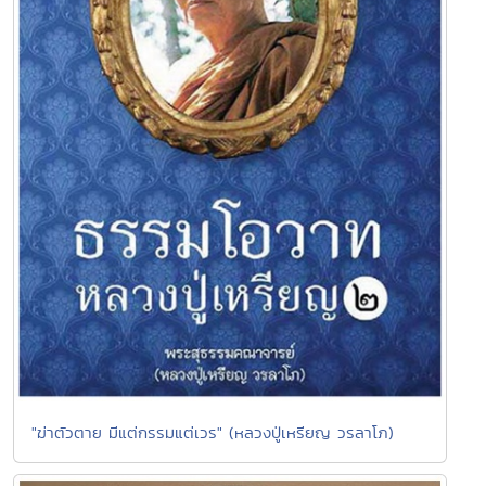
"ฆ่าตัวตาย มีแต่กรรมแต่เวร" (หลวงปู่เหรียญ วรลาโภ)