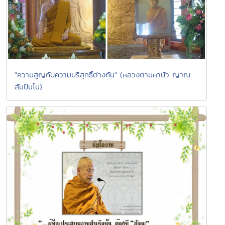
"ความสูญกับความบริสุทธิ์ต่างกัน" (หลวงตามหาบัว ญาณ
สัมปันโน)