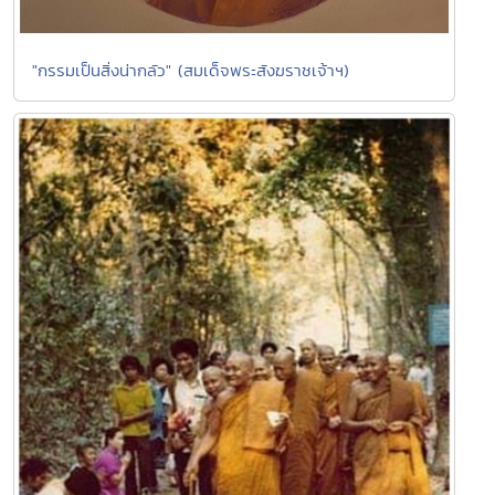
"กรรมเป็นสิ่งน่ากลัว" (สมเด็จพระสังฆราชเจ้าฯ)