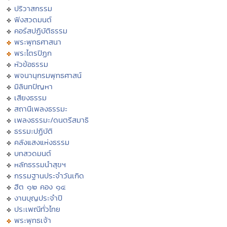
ปริวาสกรรม
ฟังสวดมนต์
คอร์สปฏิบัติธรรม
พระพุทธศาสนา
พระไตรปิฏก
หัวข้อธรรม
พจนานุกรมพุทธศาสน์
มิลินทปัญหา
เสียงธรรม
สถานีเพลงธรรมะ
เพลงธรรมะ/ดนตรีสมาธิ
ธรรมะปฏิบัติ
คลังแสงแห่งธรรม
บทสวดมนต์
หลักธรรมนำสุขฯ
กรรมฐานประจำวันเกิด
ฮีต ๑๒ คอง ๑๔
งานบุญประจำปี
ประเพณีทั่วไทย
พระพุทธเจ้า