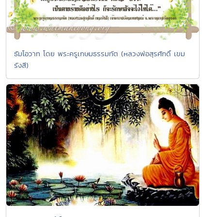
ธัมโอวาท โดย พระครูเกษมธรรมทัต (หลวงพ่อสุรศักดิ์ เขม
รังสี)