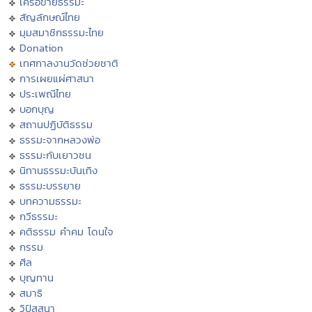
เครือข่ายธรรมะ
สัญลักษณ์ไทย
มุมสมาชิกธรรมะไทย
Donation
เทศกาลงานวัดช่วยชาติ
การเผยแผ่ศาสนา
ประเพณีไทย
บอกบุญ
สถานปฏิบัติธรรม
ธรรมะจากหลวงพ่อ
ธรรมะกับเยาวชน
นิทานธรรมะบันเทิง
ธรรมะบรรยาย
บทความธรรมะ
กวีธรรมะ
คติธรรม คำคม โดนใจ
กรรม
ศีล
บุญทาน
สมาธิ
วิปัสสนา