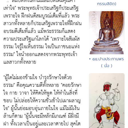
" ..
"สมบัติทั้งโลกไม่มีสมบัติใดมีคุณค่า
กรรมลิขิต)
เท่าใจ"
พระพุทธเจ้าประเสริฐก็ประเสริฐ
เพราะใจ ฝึกฝนดีสมบูรณ์เต็มที่แล้ว พระ
สาวกทั้งหลายก็ประเสริฐเพราะใจที่ฝึกฝน
อบรมดีเต็มที่แล้ว แม้พระธรรมก็แสดง
ความประเสริฐแก่โลกได้
"เพราะใจสัมผัส
ธรรม ใจรู้ใจเห็นธรรม ใจเป็นภาชนะแห่ง
ธรรม"
ใจนำออกแสดงจากพระพุทธเจ้า
• ๕๕.ปางประทานพร
แลสาวกทั้งหลาย
( นั่ง )
"ผู้ใดไม่มองข้ามใจ บำรุงรักษาใจด้วย
ธรรม"
คือคุณความดีทั้งหลาย
"คอยรักษา
ใจ กาย วาจา ให้คิดให้พูด ให้ทำในสิ่งที่
ชอบ ไม่ปล่อยให้ความชั่วเข้าไปเผาผลาญ
ใจ"
ผู้นั้นย่อมอบอุ่นภายในใจ แม้ไม่มีเงิน
ล้านก็ตาม "
ผู้นั้นจะมีหลักมีเกณฑ์ มีฝั่งมี
ฝา ทั้งเวลาเป็นอยู่และเวลาตายไป สุคโต