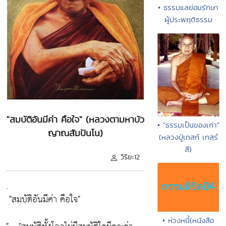
• ธรรมแลย่อมรักษา
ผู้ประพฤติธรรม
"สมบัติอันมีค่า คือใจ" (หลวงตามหาบัว
• "ธรรมเป็นของเก่า"
ญาณสัมปันโน)
(หลวงปู่เทสก์ เทสฺรํ
สี)
วิริยะ12
.
"สมบัติอันมีค่า คือใจ"
• ห่วงหนี้(หนังสือ