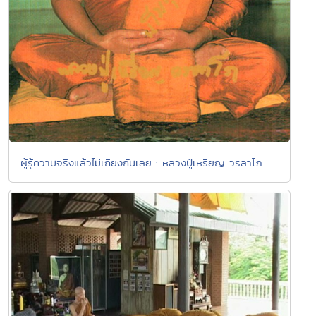
ผู้รู้ความจริงแล้วไม่เถียงกันเลย : หลวงปู่เหรียญ วรลาโภ