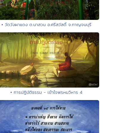
• วัดวังผาแดง ต.นาสวน อ.ศรีสวัสดิ์ จ.กาญจนบุรี
• การปฏิบัติธรรม - เข้าใจพรหมวิหาร 4