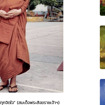
ุกจิตใจ" (สมเด็จพระสังฆราชเจ้าฯ)