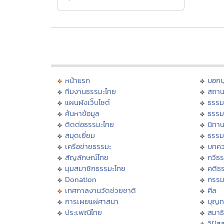
หน้าแรก
บอก
ทีมงานธรรมะไทย
สถาน
แผนผังเว็บไซต์
ธรรม
ค้นหาข้อมูล
ธรรม
ติดต่อธรรมะไทย
นิทาน
สมุดเยี่ยม
ธรรม
เครือข่ายธรรมะ
บทคว
สัญลักษณ์ไทย
กวีธ
มุมสมาชิกธรรมะไทย
คติธ
Donation
กรร
เทศกาลงานวัดช่วยชาติ
ศีล
การเผยแผ่ศาสนา
บุญท
ประเพณีไทย
สมาธิ
วิปัส