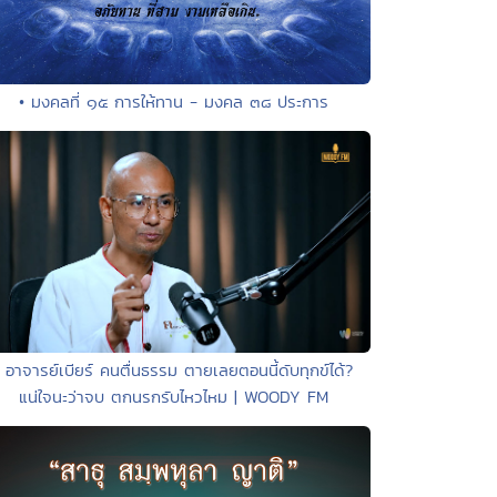
• มงคลที่ ๑๕ การให้ทาน - มงคล ๓๘ ประการ
• อาจารย์เบียร์ คนตื่นธรรม ตายเลยตอนนี้ดับทุกข์ได้?
แน่ใจนะว่าจบ ตกนรกรับไหวไหม | WOODY FM