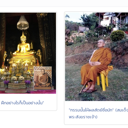
น ฝึกอย่างไรก็เป็นอย่างนั้น"
"กรรมนั้นให้ผลสัตย์ซื่อนัก" (สมเด็
พระสังฆราชเจ้า)