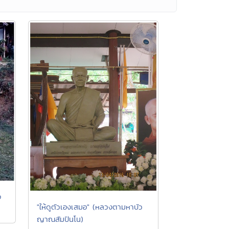
จ
"ให้ดูตัวเองเสมอ" (หลวงตามหาบัว
ญาณสัมปันโน)