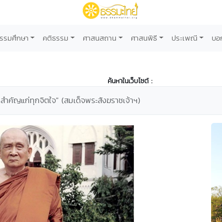
รรมศึกษา
คติธรรม
ศาสนสถาน
ศาสนพิธี
ประเพณี
บอ
ค้นหาในเว็บไซต์ :
สำคัญแก่ทุกจิตใจ" (สมเด็จพระสังฆราชเจ้าฯ)