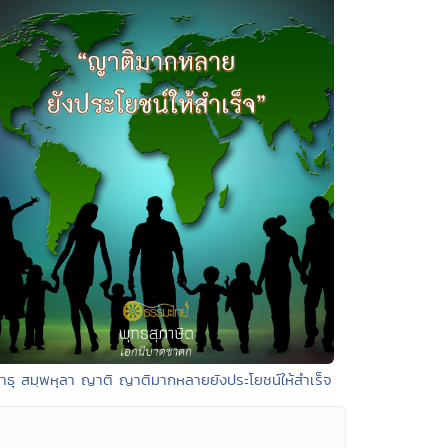
สาธุ สมฺพหุลา ญาติ ญาติมากหลายยังประโยชน์ให้สำเร็จ