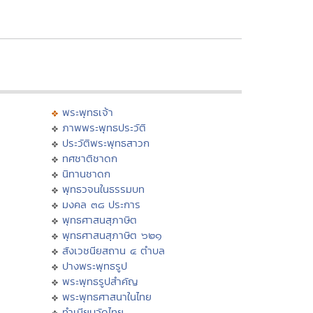
พระพุทธเจ้า
ภาพพระพุทธประวัติ
ประวัติพระพุทธสาวก
ทศชาติชาดก
นิทานชาดก
พุทธวจนในธรรมบท
มงคล ๓๘ ประการ
พุทธศาสนสุภาษิต
พุทธศาสนสุภาษิต ๖๒๑
สังเวชนียสถาน ๔ ตำบล
ปางพระพุทธรูป
พระพุทธรูปสำคัญ
พระพุทธศาสนาในไทย
ทำเนียบวัดไทย