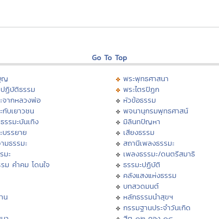
Go To Top
บุญ
พระพุทธศาสนา
ปฏิบัติธรรม
พระไตรปิฏก
ะจากหลวงพ่อ
หัวข้อธรรม
ะกับเยาวชน
พจนานุกรมพุทธศาสน์
ธรรมะบันเทิง
มิลินทปัญหา
ะบรรยาย
เสียงธรรม
ามธรรมะ
สถานีเพลงธรรมะ
รรมะ
เพลงธรรมะ/ดนตรีสมาธิ
รรม คำคม โดนใจ
ธรรมะปฏิบัติ
ม
คลังแสงแห่งธรรม
บทสวดมนต์
าน
หลักธรรมนำสุขฯ
กรรมฐานประจำวันเกิด
สนา
ฮีต ๑๒ คอง ๑๔