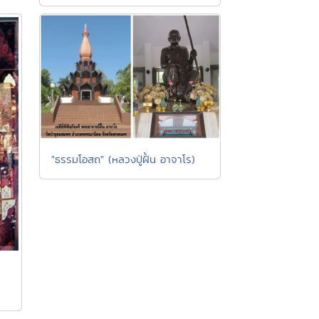
"ธรรมโอสถ" (หลวงปู่ฝั้น อาจาโร)