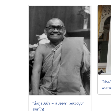
"ให้ระ
พระญ
"นั่งดูลมเข้า – ลมออก" (หลวงปู่ชา
สุภทฺโท)