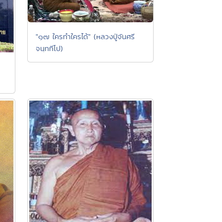
"๑๗ ใครทำใครได้" (หลวงปู่จันศรี
จนฺททีโป)