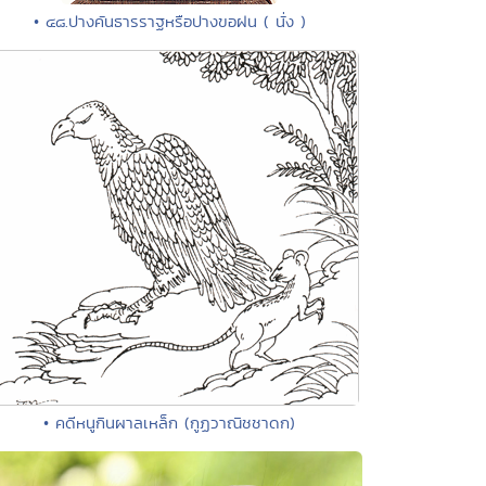
• ๔๘.ปางคันธารราฐหรือปางขอฝน ( นั่ง )
• คดีหนูกินผาลเหล็ก (กูฏวาณิชชาดก)