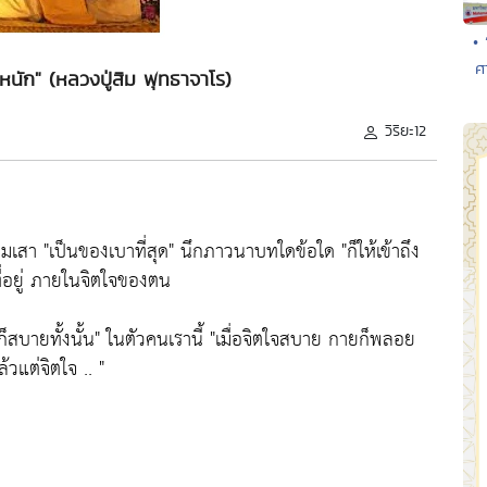
•
ศ
หนัก" (หลวงปู่สิม พุทธาจาโร)
วิริยะ12
เสา "เป็นของเบาที่สุด" นึกภาวนาบทใดข้อใด "ก็ให้เข้าถึง
ที่อยู่ ภายในจิตใจของตน
สบายทั้งนั้น" ในตัวคนเรานี้ "เมื่อจิตใจสบาย กายก็พลอย
วแต่จิตใจ .. "