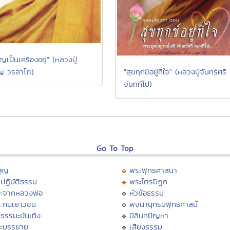
ุญเป็นเครื่องอยู่" (หลวงปู่
"สุขทุกข์อยู่ที่ใจ" (หลวงปู่จันทร์ศรี
ญ วรลาโภ)
จันททีโป)
Go To Top
บุญ
พระพุทธศาสนา
ปฏิบัติธรรม
พระไตรปิฏก
ะจากหลวงพ่อ
หัวข้อธรรม
ะกับเยาวชน
พจนานุกรมพุทธศาสน์
ธรรมะบันเทิง
มิลินทปัญหา
ะบรรยาย
เสียงธรรม