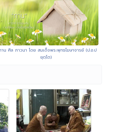
ทาน ศีล ภาวนา โดย สมเด็จพระพุทธโฆษาจารย์ (ป.อ.ป
ยุตฺโต)