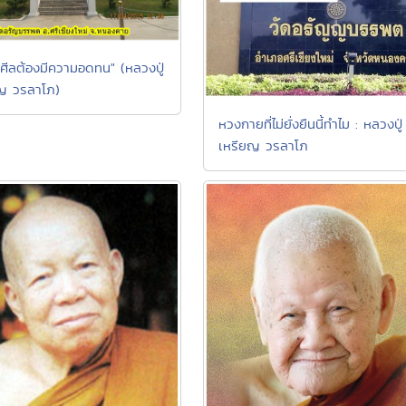
าศีลต้องมีความอดทน" (หลวงปู่
ญ วรลาโภ)
หวงกายที่ไม่ยั่งยืนนี้ทำไม : หลวงปู่
เหรียญ วรลาโภ