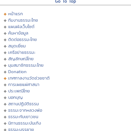
Go To Top
หน้าแรก
ทีมงานธรรมะไทย
แผนผังเว็บไซต์
ค้นหาข้อมูล
ติดต่อธรรมะไทย
สมุดเยี่ยม
เครือข่ายธรรมะ
สัญลักษณ์ไทย
มุมสมาชิกธรรมะไทย
Donation
เทศกาลงานวัดช่วยชาติ
การเผยแผ่ศาสนา
ประเพณีไทย
บอกบุญ
สถานปฏิบัติธรรม
ธรรมะจากหลวงพ่อ
ธรรมะกับเยาวชน
นิทานธรรมะบันเทิง
ธรรมะบรรยาย