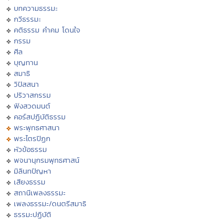
บทความธรรมะ
กวีธรรมะ
คติธรรม คำคม โดนใจ
กรรม
ศีล
บุญทาน
สมาธิ
วิปัสสนา
ปริวาสกรรม
ฟังสวดมนต์
คอร์สปฏิบัติธรรม
พระพุทธศาสนา
พระไตรปิฏก
หัวข้อธรรม
พจนานุกรมพุทธศาสน์
มิลินทปัญหา
เสียงธรรม
สถานีเพลงธรรมะ
เพลงธรรมะ/ดนตรีสมาธิ
ธรรมะปฏิบัติ