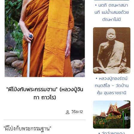
• นตฺถิ ตณฺหาสมา
นที แม่น้ำเสมอด้วย
ตัณหาไม่มี
• หลวงปู่ทองรัตน์
กนฺตสีโล - วัดบ้าน
"ผีโป่งกับพระกรรมฐาน" (หลวงปู่จัน
คุ้ม อุบลราชธานี
ทา ถาวโร)
วิริยะ12
"ผีโป่งกับพระกรรมฐาน"
• วัดวังผาแดง