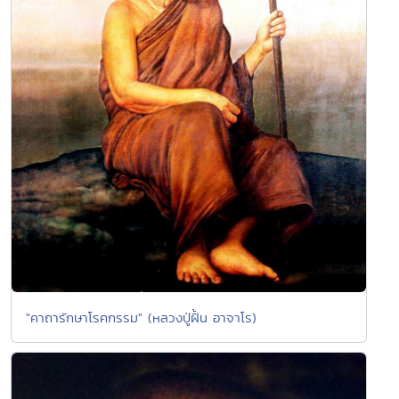
"คาถารักษาโรคกรรม" (หลวงปู่ฝั้น อาจาโร)