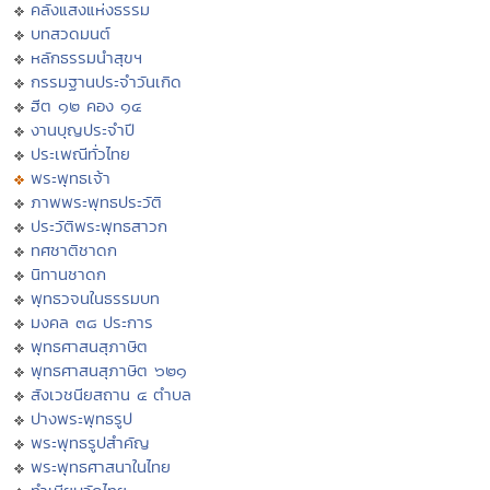
คลังแสงแห่งธรรม
บทสวดมนต์
หลักธรรมนำสุขฯ
กรรมฐานประจำวันเกิด
ฮีต ๑๒ คอง ๑๔
งานบุญประจำปี
ประเพณีทั่วไทย
พระพุทธเจ้า
ภาพพระพุทธประวัติ
ประวัติพระพุทธสาวก
ทศชาติชาดก
นิทานชาดก
พุทธวจนในธรรมบท
มงคล ๓๘ ประการ
พุทธศาสนสุภาษิต
พุทธศาสนสุภาษิต ๖๒๑
สังเวชนียสถาน ๔ ตำบล
ปางพระพุทธรูป
พระพุทธรูปสำคัญ
พระพุทธศาสนาในไทย