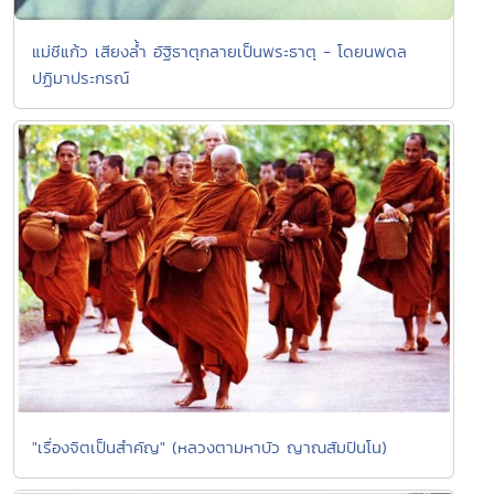
แม่ชีแก้ว เสียงล้ำ อัฐิธาตุกลายเป็นพระธาตุ - โดยนพดล
ปฏิมาประกรณ์
"เรื่องจิตเป็นสำคัญ" (หลวงตามหาบัว ญาณสัมปันโน)