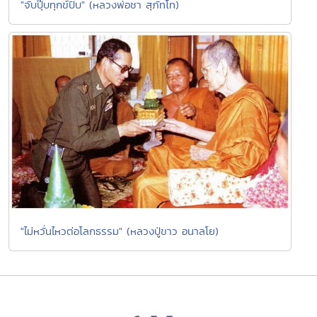
"จับปุ๊บทุกข์ปั๊บ" (หลวงพ่อชา สุภัทโท)
"ไม่หวั่นไหวต่อโลกธรรม" (หลวงปู่ขาว อนาลโย)