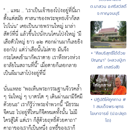
ต.นาสวน อ.ศรีสวัสดิ์
" .. แหม .. "เราเป็นเจ้าของโป่งอยู่ที่นี่มา
จ.กาญจนบุรี
ตั้งแต่สมัย ศาสนาของพระพุทธเจ้ากัสส
โปโน่น" เคยเป็นนายพรานใหญ่ มาล่า
สัตว์ที่นี่ แล้วขึ้นไปนั่งบนโคนโป่งใหญ่ "มี
เสือตัวใหญ่ ยาว ๑๒ ศอกผ่านมาก็เลยยิง
ออกไป แต่ว่าเสือนั้นไม่ตาย มันจึง
• "ศีลบริสุทธิ์ได้ด้วย
กระโดดเข้ามากัดเราตาย เราหึงหวงห่วง
ปัญญา" (หลวงปู่เท
อาลัยในสถานที่นี้" เมื่อตายก็เลยกลาย
สก์ เทสรังสี)
เป็นผีมาเสาโป่งอยู่ที่นึ่
นั่นแหละ "พอเห็นพระกรรมฐานจีวรคลํ้า
ๆ ร่มใหญ่ ๆ บาตรโต ๆ เดินผ่านมามีรัศมี
• ปฏิบัติให้ถูกทาง #
ด้วยนะ" เราก็รู้ว่าพระจำพวกนี้ "มีธรรม
1 สมเด็จพระพุทธ
จืดนะ ไปอยู่ที่ไหนก็จืดหมดทั้งนั้น ไม่มี
โฆษาจารย์ (ป.อ.ปยุต
ใครสู้ได้ แต่เรา ก็สู้ด้วยฤทธิ๋ด้วยคาถา"
โต)
คาถาของเราก็เป็นหนึ่ง ฤทธึ๋ของเราก็