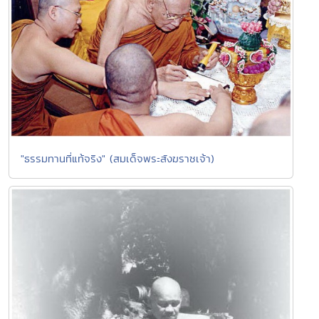
"ธรรมทานที่แท้จริง" (สมเด็จพระสังฆราชเจ้า)