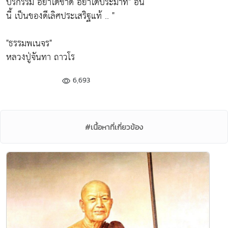
บริกรรม อย่าได้ขาด อย่าได้ประมาท" อัน
นี้ เป็นของดีเลิศประเสริฐแท้ .. "
"ธรรมพเนจร"
หลวงปู่จันทา ถาวโร
6,693
#เนื้อหาที่เกี่ยวข้อง