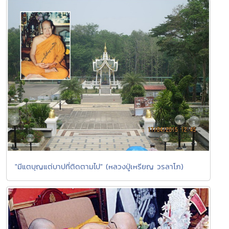
"มีแตบุญแต่บาปที่ติดตามไป" (หลวงปู่เหรียญ วรลาโภ)