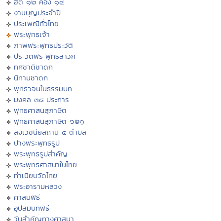
ฮีต ๑๒ คอง ๑๔
งานบุญประจำปี
ประเพณีทั่วไทย
พระพุทธเจ้า
ภาพพระพุทธประวัติ
ประวัติพระพุทธสาวก
ทศชาติชาดก
นิทานชาดก
พุทธวจนในธรรมบท
มงคล ๓๘ ประการ
พุทธศาสนสุภาษิต
พุทธศาสนสุภาษิต ๖๒๑
สังเวชนียสถาน ๔ ตำบล
ปางพระพุทธรูป
พระพุทธรูปสำคัญ
พระพุทธศาสนาในไทย
ทำเนียบวัดไทย
พระอารามหลวง
ศาสนพิธี
อุปสมบทพิธี
วันสำคัญทางศาสนา