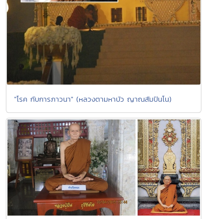
"โรค กับการภาวนา" (หลวงตามหาบัว ญาณสัมปันโน)