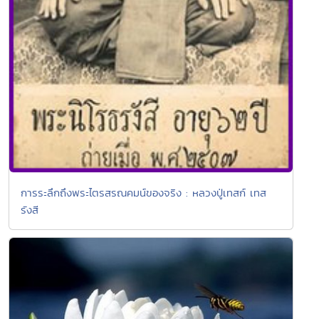
การระลึกถึงพระไตรสรณคมน์ของจริง : หลวงปู่เทสก์ เทส
รังสี