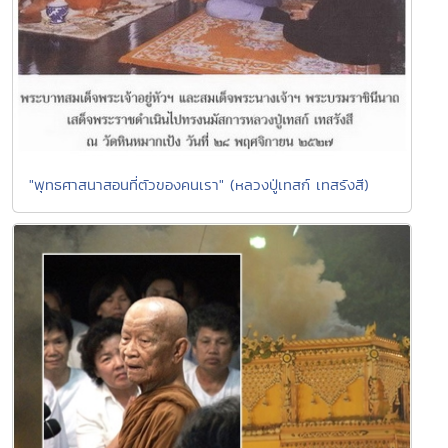
"พุทธศาสนาสอนที่ตัวของคนเรา" (หลวงปู่เทสก์ เทสรังสี)