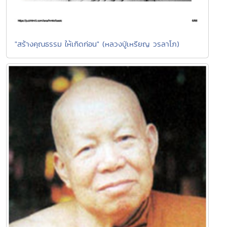
"สร้างคุณธรรม ให้เกิดก่อน" (หลวงปู่เหรียญ วรลาโภ)