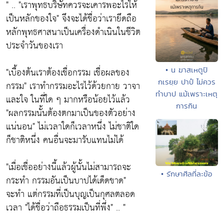
" .. "เราพุทธบริษัทควรจะเคารพอะไรให้
เป็นหลักของใจ" จึงจะได้ชื่อว่าเรายึดถือ
หลักพุทธศาสนาเป็นเครื่องดำเนินในชีวิต
ประจำวันของเรา
"เบื้องต้นเราต้องเชื่อกรรม เชื่อผลของ
• น ฆาสเหตูปิ
กเรยฺย ปาปํ ไม่ควร
กรรม" เราทำกรรมอะไรไว้ด้วยกาย วาจา
ทำบาป แม้เพราะเหตุ
และใจ ในที่ใด ๆ มากหรือน้อยไว้แล้ว
การกิน
"ผลกรรมนั้นต้องตกมาเป็นของตัวอย่าง
แน่นอน" ไม่เวลาใดก็เวลาหนึ่ง ไม่ชาติใด
ก็ชาติหนึ่ง คนอื่นจะมารับแทนไม่ได้
"เมื่อเชื่ออย่างนี้แล้วผู้นั้นไม่สามารถจะ
• รักษาศีลที่ละข้อ
กระทำ กรรมอันเป็นบาปได้เด็ดขาด"
จะทำ แต่กรรมที่เป็นบุญเป็นกุศลตลอด
เวลา "ได้ชื่อว่าถือธรรมเป็นที่พึ่ง" .. "