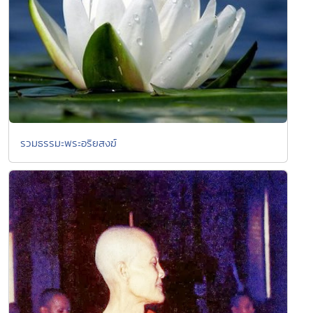
รวมธรรมะพระอริยสงฆ์