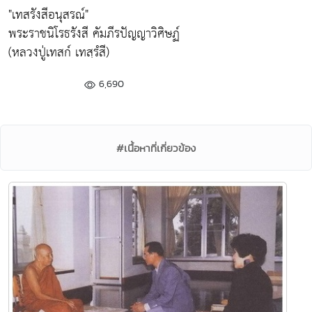
"เทสรังสีอนุสรณ์"
พระราชนิโรธรังสี คัมภีรปัญญาวิศิษฏ์
(หลวงปู่เทสก์ เทสฺรํสี)
6,690
#เนื้อหาที่เกี่ยวข้อง