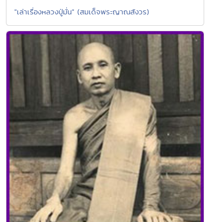
"เล่าเรื่องหลวงปู่มั่น" (สมเด็จพระญาณสังวร)