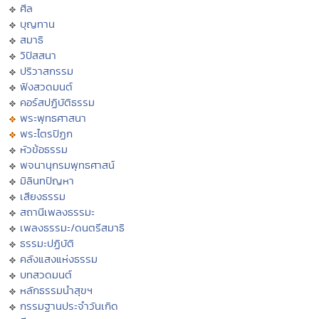
ศีล
บุญทาน
สมาธิ
วิปัสสนา
ปริวาสกรรม
ฟังสวดมนต์
คอร์สปฏิบัติธรรม
พระพุทธศาสนา
พระไตรปิฏก
หัวข้อธรรม
พจนานุกรมพุทธศาสน์
มิลินทปัญหา
เสียงธรรม
สถานีเพลงธรรมะ
เพลงธรรมะ/ดนตรีสมาธิ
ธรรมะปฏิบัติ
คลังแสงแห่งธรรม
บทสวดมนต์
หลักธรรมนำสุขฯ
กรรมฐานประจำวันเกิด