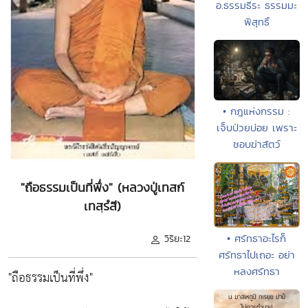
อ.ธรรมธีระ ธรรมมะ
พิสุทธิ์
• กฎแห่งกรรม :
เจ็บป่วยบ่อย เพราะ
ชอบฆ่าสัตว์
"ถือธรรมเป็นที่พึ่ง" (หลวงปู่เทสก์
เทสฺรํสี)
• ศรัทธาอะไรก็
วิริยะ12
ศรัทธาไปเถอะ อย่า
หลงศรัทธา
"ถือธรรมเป็นที่พึ่ง"