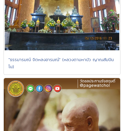
"ธรรมารมณ์ จิตหลงอารมณ์" (หลวงตามหาบัว ญาณสัมปัน
โน)