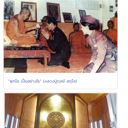
"พุทโธ เป็นอย่างไร" (หลวงปู่ดุลย์ อตุโล)