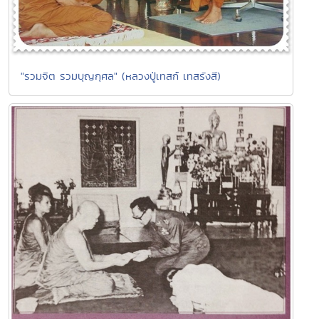
"รวมจิต รวมบุญกุศล" (หลวงปู่เทสก์ เทสรังสี)