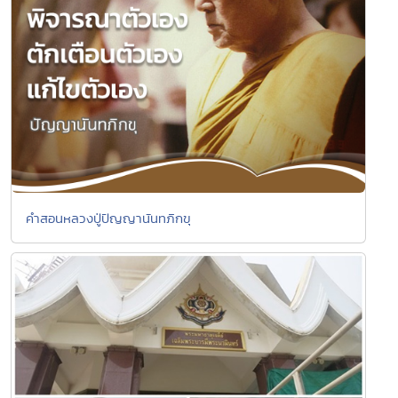
คำสอนหลวงปู่ปัญญานันทภิกขุ