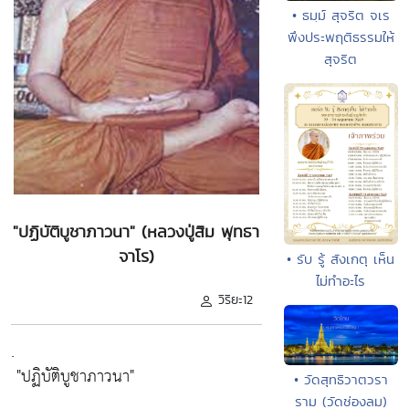
• ธมฺม์ สุจริต จเร
พึงประพฤติธรรมให้
สุจริต
"ปฏิบัติบูชาภาวนา" (หลวงปู่สิม พุทธา
จาโร)
• รับ รู้ สังเกตุ เห็น
ไม่ทำอะไร
วิริยะ12
.
"ปฏิบัติบูชาภาวนา"
• วัดสุทธิวาตวรา
ราม (วัดช่องลม)