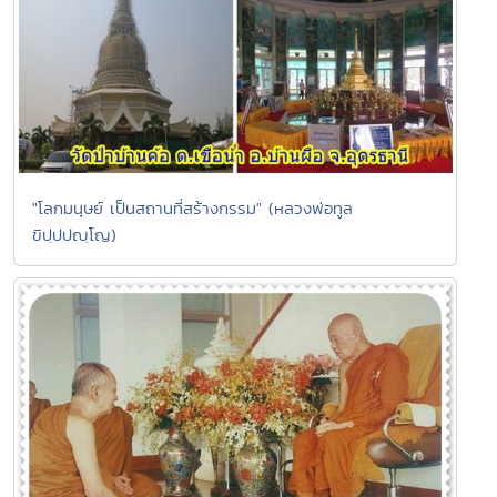
"โลกมนุษย์ เป็นสถานที่สร้างกรรม" (หลวงพ่อทูล
ขิปฺปปญฺโญ)