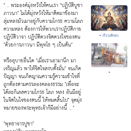
" .. พระองค์มุ่งหวังให้คนเรา
"ปฏิบัติบูชา
ภาวนา"
ไมได้มุ่งหวังให้มาติดมาข้องมา
ลุ่มหลงมัวเมาอยู่กับความโกรธ ความโลภ
ความหลง ต้องการให้พวกเราปฏิบัติกาย
ปฏิบัติวาจา ปฏิบัติดวงจิตดวงใจของตน
• ท้าวสักกะ
"ด้วยการภาวนา มีพุทโธ ๆ เป็นต้น"
หรืออุบายอื่นใด
"เมื่อเราเอามานึก มา
เจริญแล้ว พาให้จิตใจสงบตั้งมั่น"
จนเกิด
•
ปัญญา จนเกิดญาณความรู้ความเข้าใจที่
ถูกต้องตามครรลองคลองธรรม
"เพื่อจะ
ได้ละกิเลสความโกรธ โลภ หลง อันมีอยู่
ในจิตในใจของตนนี้ ให้หมดสิ้นไป"
จุดมุ่ง
หมายของพระพุทธเจ้าก็มีอย่างนี้ .. "
"พุทธาจารปูชา"