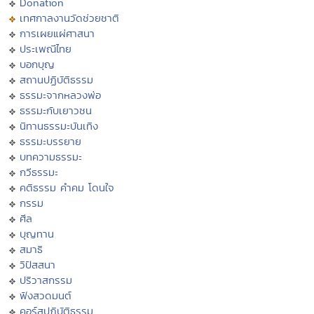
Donation
เทศกาลงานวัดช่วยชาติ
การเผยแผ่ศาสนา
ประเพณีไทย
บอกบุญ
สถานปฏิบัติธรรม
ธรรมะจากหลวงพ่อ
ธรรมะกับเยาวชน
นิทานธรรมะบันเทิง
ธรรมะบรรยาย
บทความธรรมะ
กวีธรรมะ
คติธรรม คำคม โดนใจ
กรรม
ศีล
บุญทาน
สมาธิ
วิปัสสนา
ปริวาสกรรม
ฟังสวดมนต์
คอร์สปฏิบัติธรรม