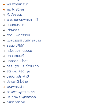
พระพุทธศาสนา
พระไตรปิฏก
หัวข้อธรรม
พจนานุกรมพุทธศาสน์
มิลินทปัญหา
เสียงธรรม
สถานีเพลงธรรมะ
เพลงธรรมะ/ดนตรีสมาธิ
ธรรมะปฏิบัติ
คลังแสงแห่งธรรม
บทสวดมนต์
หลักธรรมนำสุขฯ
กรรมฐานประจำวันเกิด
ฮีต ๑๒ คอง ๑๔
งานบุญประจำปี
ประเพณีทั่วไทย
พระพุทธเจ้า
ภาพพระพุทธประวัติ
ประวัติพระพุทธสาวก
ทศชาติชาดก