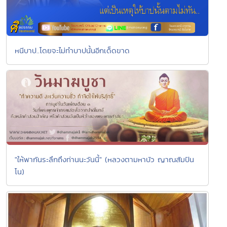
หนีบาป..โดยจะไม่ทำบาปนั้นอีกเด็ดขาด
"ให้พากันระลึกถึงท่านนะวันนี้" (หลวงตามหาบัว ญาณสัมปัน
โน)