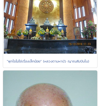
"พุทโธไม่ใช่เรื่องเล็กน้อย" (หลวงตามหาบัว ญาณสัมปันโน)