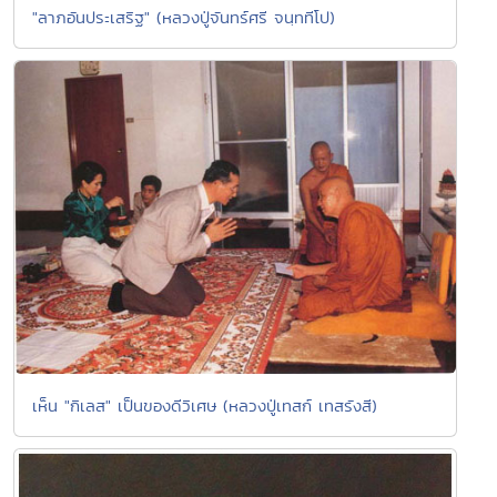
"ลาภอันประเสริฐ" (หลวงปู่จันทร์ศรี จนฺททีโป)
เห็น "กิเลส" เป็นของดีวิเศษ (หลวงปู่เทสก์ เทสรังสี)