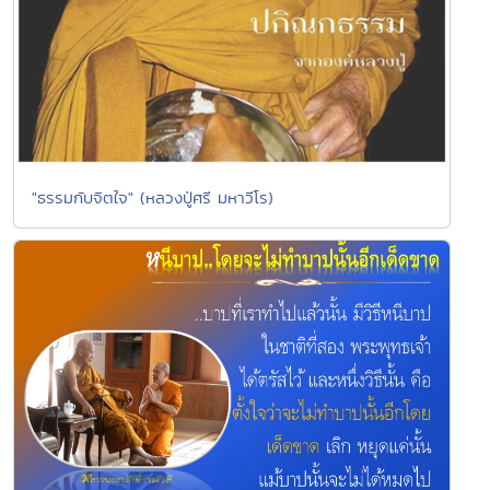
"ธรรมกับจิตใจ" (หลวงปู่ศรี มหาวีโร)