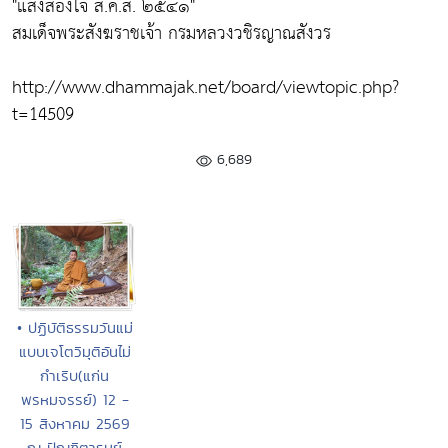
"แสงส่องใจ ส.ค.ส. ๒๕๔๑"
สมเด็จพระสังฆราชเจ้า กรมหลวงวชิรญาณสังวร
http://www.dhammajak.net/board/viewtopic.php?
t=14509
6,689
• ปฏิบัติธรรมวันแม่
แบบเจโตวิมุติอันไม่
กำเริบ(แก่น
พรหมจรรย์) 12 -
15 สิงหาคม 2569
ณ ปัณฑิตารมย์