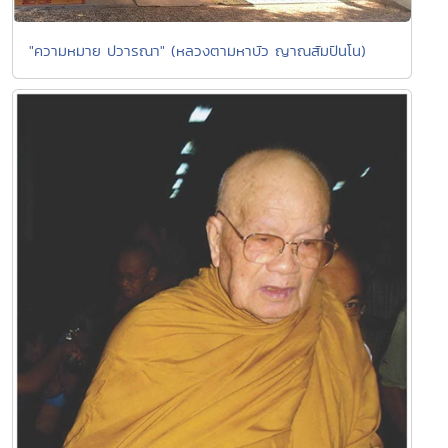
"ความหมาย ปวารณา" (หลวงตามหาบัว ญาณสัมปันโน)