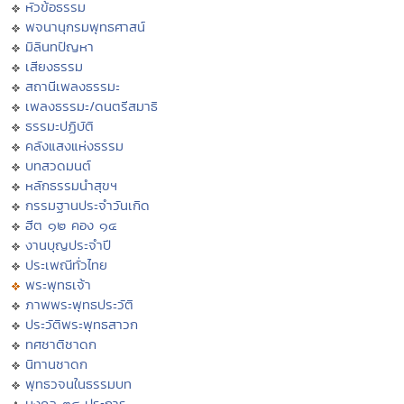
หัวข้อธรรม
พจนานุกรมพุทธศาสน์
มิลินทปัญหา
เสียงธรรม
สถานีเพลงธรรมะ
เพลงธรรมะ/ดนตรีสมาธิ
ธรรมะปฏิบัติ
คลังแสงแห่งธรรม
บทสวดมนต์
หลักธรรมนำสุขฯ
กรรมฐานประจำวันเกิด
ฮีต ๑๒ คอง ๑๔
งานบุญประจำปี
ประเพณีทั่วไทย
พระพุทธเจ้า
ภาพพระพุทธประวัติ
ประวัติพระพุทธสาวก
ทศชาติชาดก
นิทานชาดก
พุทธวจนในธรรมบท
มงคล ๓๘ ประการ