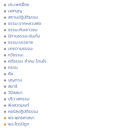
ประเพณีไทย
บอกบุญ
สถานปฏิบัติธรรม
ธรรมะจากหลวงพ่อ
ธรรมะกับเยาวชน
นิทานธรรมะบันเทิง
ธรรมะบรรยาย
บทความธรรมะ
กวีธรรมะ
คติธรรม คำคม โดนใจ
กรรม
ศีล
บุญทาน
สมาธิ
วิปัสสนา
ปริวาสกรรม
ฟังสวดมนต์
คอร์สปฏิบัติธรรม
พระพุทธศาสนา
พระไตรปิฏก