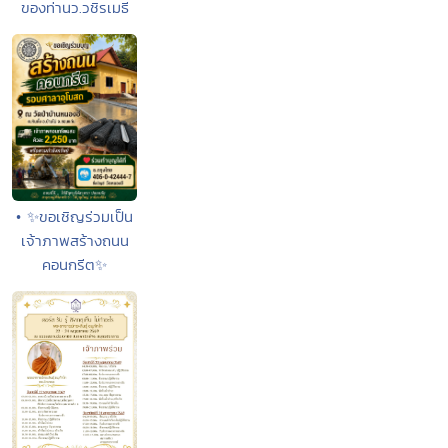
ของท่านว.วชิรเมธี
• ✨ขอเชิญร่วมเป็น
เจ้าภาพสร้างถนน
คอนกรีต✨