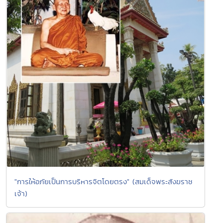
"การให้อภัยเป็นการบริหารจิตโดยตรง" (สมเด็จพระสังฆราช
เจ้า)