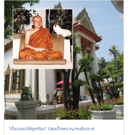
"ตั้งเจตนาให้ถูกต้อง" (สมเด็จพระญาณสังวรฯ)