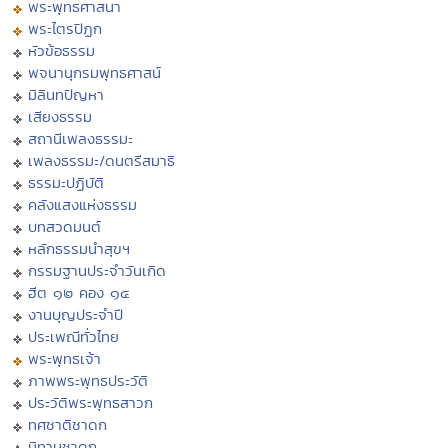
พระพุทธศาสนา
พระไตรปิฏก
หัวข้อธรรม
พจนานุกรมพุทธศาสน์
มิลินทปัญหา
เสียงธรรม
สถานีเพลงธรรมะ
เพลงธรรมะ/ดนตรีสมาธิ
ธรรมะปฏิบัติ
คลังแสงแห่งธรรม
บทสวดมนต์
หลักธรรมนำสุขฯ
กรรมฐานประจำวันเกิด
ฮีต ๑๒ คอง ๑๔
งานบุญประจำปี
ประเพณีทั่วไทย
พระพุทธเจ้า
ภาพพระพุทธประวัติ
ประวัติพระพุทธสาวก
ทศชาติชาดก
นิทานชาดก