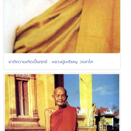
ชาติความเกิดเป็นทุกข์ : หลวงปู่เหรียญ วรลาโภ