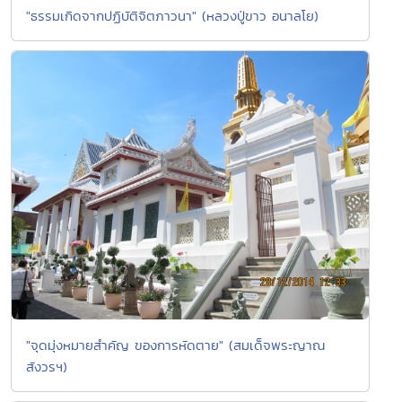
"ธรรมเกิดจากปฏิบัติจิตภาวนา" (หลวงปู่ขาว อนาลโย)
"จุดมุ่งหมายสำคัญ ของการหัดตาย" (สมเด็จพระญาณ
สังวรฯ)