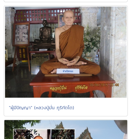
"ผู้มีปัญญา" (หลวงปู่มั่น ภูริทัตโต)