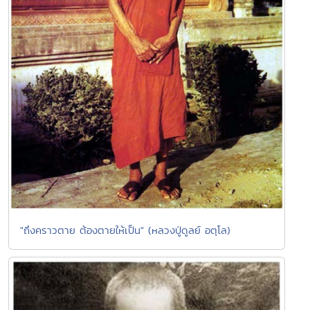
"ถึงคราวตาย ต้องตายให้เป็น" (หลวงปู่ดูลย์ อตุโล)