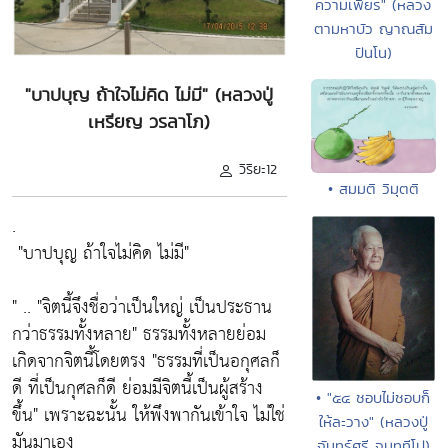
ความเพียร" (หลวง
ตามหาบัว ญาณสัม
ปันโน)
"บาปบุญ ถ้าใจไม่คิด ไม่มี" (หลวงปู่
เหรียญ วรลาโภ)
วิริยะ12
• สมมติ วิมุตติ
.
"บาปบุญ ถ้าใจไม่คิด ไม่มี"
" ..
"จิตนี้จึงชื่อว่าเป็นใหญ่ เป็นประธาน
กว่าธรรมทั้งหลาย"
ธรรมทั้งหลายย่อม
เกิดจากจิตนี้โดยตรง
"ธรรมที่เป็นอกุศลก็
ดี ที่เป็นกุศลก็ดี ย่อมมีจิตนี้เป็นผู้สร้าง
• "๕๔ ชอบไม่ชอบก็
ขึ้น"
เพราะฉะนั้น ให้พึงพากันเข้าใจ ไม่ใช่
ให้ละวาง" (หลวงปู่
มันมาเอง
จันทร์ศรี จนฺททีโป)