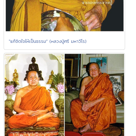
"แก้จิตใจให้เป็นธรรม" (หลวงปู่ศรี มหาวีโร)