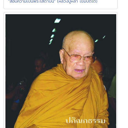
"สอบความเป็นพระโสดาบัน" (หลวงปู่หล้า เขมปัตโต)