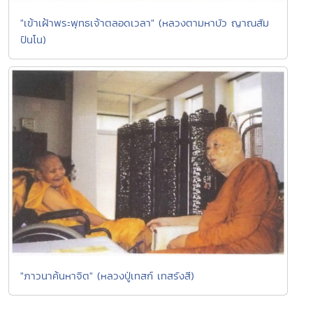
"เข้าเฝ้าพระพุทธเจ้าตลอดเวลา" (หลวงตามหาบัว ญาณสัม
ปันโน)
"ภาวนาค้นหาจิต" (หลวงปู่เทสก์ เทสรังสี)