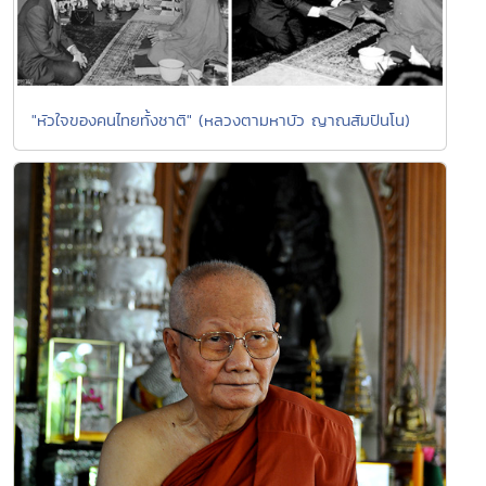
"หัวใจของคนไทยทั้งชาติ" (หลวงตามหาบัว ญาณสัมปันโน)