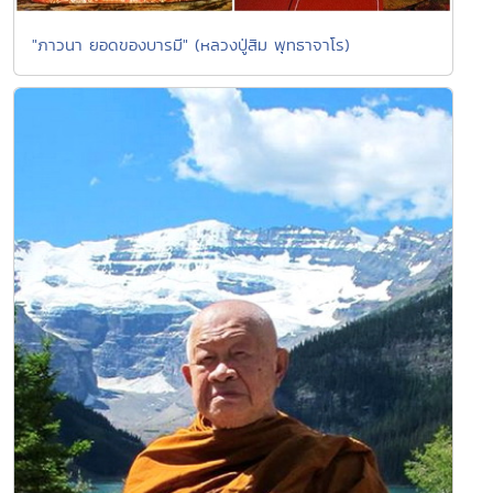
"ภาวนา ยอดของบารมี" (หลวงปู่สิม พุทธาจาโร)