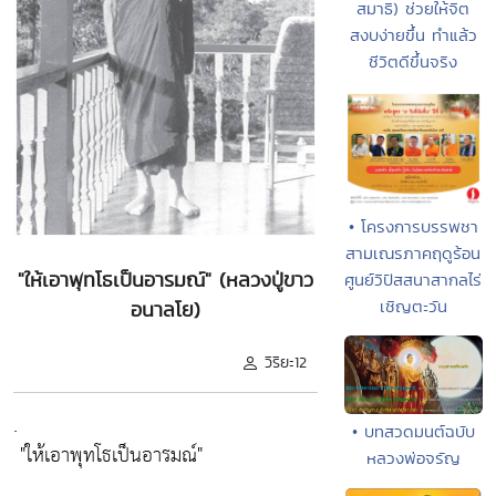
สมาธิ) ช่วยให้จิต
สงบง่ายขึ้น ทำแล้ว
ชีวิตดีขึ้นจริง
• โครงการบรรพชา
สามเณรภาคฤดูร้อน
"ให้เอาพุทโธเป็นอารมณ์" (หลวงปู่ขาว
ศูนย์วิปัสสนาสากลไร่
เชิญตะวัน
อนาลโย)
วิริยะ12
.
• บทสวดมนต์ฉบับ
"ให้เอาพุทโธเป็นอารมณ์"
หลวงพ่อจรัญ