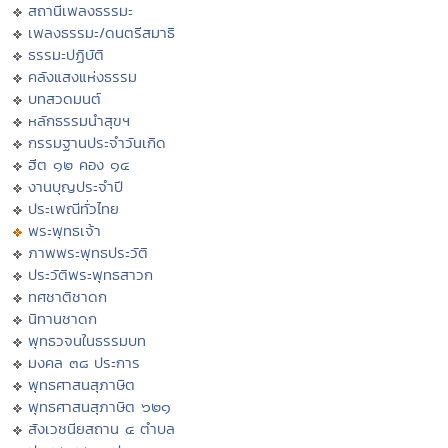
สถานีเพลงธรรมะ
เพลงธรรมะ/ดนตรีสมาธิ
ธรรมะปฏิบัติ
คลังแสงแห่งธรรม
บทสวดมนต์
หลักธรรมนำสุขฯ
กรรมฐานประจำวันเกิด
ฮีต ๑๒ คอง ๑๔
งานบุญประจำปี
ประเพณีทั่วไทย
พระพุทธเจ้า
ภาพพระพุทธประวัติ
ประวัติพระพุทธสาวก
ทศชาติชาดก
นิทานชาดก
พุทธวจนในธรรมบท
มงคล ๓๘ ประการ
พุทธศาสนสุภาษิต
พุทธศาสนสุภาษิต ๖๒๑
สังเวชนียสถาน ๔ ตำบล