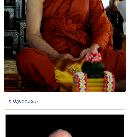
จะปฏิบัติคนดี...?