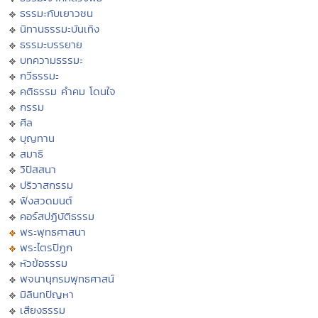
ธรรมะกับเยาวชน
นิทานธรรมะบันเทิง
ธรรมะบรรยาย
บทความธรรมะ
กวีธรรมะ
คติธรรม คำคม โดนใจ
กรรม
ศีล
บุญทาน
สมาธิ
วิปัสสนา
ปริวาสกรรม
ฟังสวดมนต์
คอร์สปฏิบัติธรรม
พระพุทธศาสนา
พระไตรปิฏก
หัวข้อธรรม
พจนานุกรมพุทธศาสน์
มิลินทปัญหา
เสียงธรรม