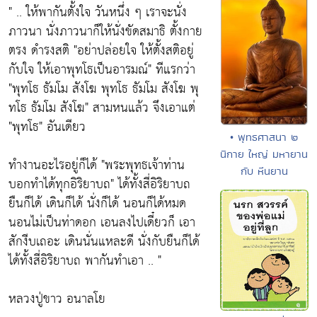
" .. ให้พากันตั้งใจ วันหนึ่ง ๆ เราจะนั่ง
ภาวนา นั่งภาวนาก็ให้นั่งขัดสมาธิ ตั้งกาย
ตรง ดำรงสติ
"อย่าปล่อยใจ ให้ตั้งสติอยู่
กับใจ ให้เอาพุทโธเป็นอารมณ์"
ทีแรกว่า
"พุทโธ ธัมโม สังโฆ พุทโธ ธัมโม สังโฆ พุ
ทโธ ธัมโม สังโฆ"
สามหนแล้ว จึงเอาแต่
"
พุทโธ"
อันเดียว
• พุทธศาสนา ๒
นิกาย ใหญ่ มหายาน
ทำงานอะไรอยู่ก็ได้
"พระพุทธเจ้าท่าน
กับ หีนยาน
บอกทำได้ทุกอิริยาบถ"
ได้ทั้งสี่อิริยาบถ
ยืนก็ได้ เดินก็ได้ นั่งก็ได้ นอนก็ได้หมด
นอนไม่เป็นท่าดอก เอนลงไปเดี๋ยวก็ เอา
สักงีบเถอะ
เดินนั่นแหละดี นั่งกับยืนก็ได้
ได้ทั้งสี่อิริยาบถ พากันทำเอา .. "
หลวงปู่ขาว อนาลโย