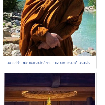
สมาธิที่ทำมามีค่ายิ่งตอนใกล้ตาย : หลวงพ่อวิริยังค์ สิรินธโร