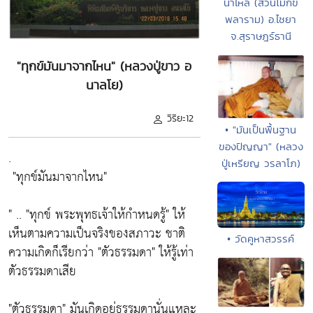
น้ำไหล (สวนโมกข
พลาราม) อ.ไชยา
จ.สุราษฎร์ธานี
"ทุกข์มันมาจากไหน" (หลวงปู่ขาว อ
นาลโย)
วิริยะ12
• "มันเป็นพื้นฐาน
ของปัญญา" (หลวง
.
ปู่เหรียญ วรลาโภ)
"ทุกข์มันมาจากไหน"
" ..
"ทุกข์ พระพุทธเจ้าให้กำหนดรู้"
ให้
เห็นตามความเป็นจริงของสภาวะ ชาติ
• วัดคูหาสวรรค์
ความเกิดก็เรียกว่า
"ตัวธรรมดา"
ให้รู้เท่า
ตัวธรรมดาเสีย
"ตัวธรรมดา"
มันเกิดอยู่ธรรมดานั่นแหละ