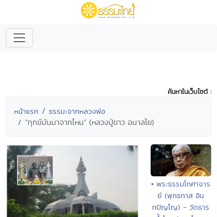
ค้นหาในเว็บไซต์ :
หน้าแรก
ธรรมะจากหลวงพ่อ
"ทุกข์มันมาจากไหน" (หลวงปู่ขาว อนาลโย)
• พระธรรมโกศาจาร
ย์ (พุทธทาส อิน
ทปัญโญ) - วัดธาร