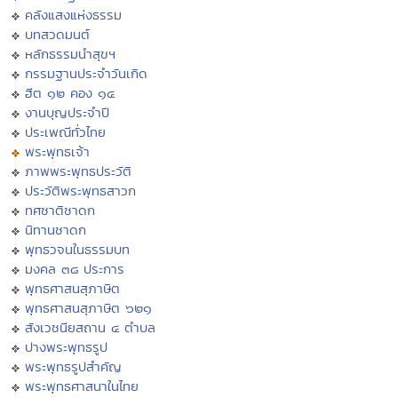
คลังแสงแห่งธรรม
บทสวดมนต์
หลักธรรมนำสุขฯ
กรรมฐานประจำวันเกิด
ฮีต ๑๒ คอง ๑๔
งานบุญประจำปี
ประเพณีทั่วไทย
พระพุทธเจ้า
ภาพพระพุทธประวัติ
ประวัติพระพุทธสาวก
ทศชาติชาดก
นิทานชาดก
พุทธวจนในธรรมบท
มงคล ๓๘ ประการ
พุทธศาสนสุภาษิต
พุทธศาสนสุภาษิต ๖๒๑
สังเวชนียสถาน ๔ ตำบล
ปางพระพุทธรูป
พระพุทธรูปสำคัญ
พระพุทธศาสนาในไทย