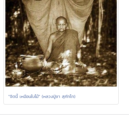
"จิตนี้ เหมือนใบไม้" (หลวงปู่ชา สุภัทโท)