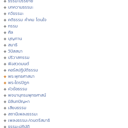
ธรรมะบรรยาย
บทความธรรมะ
กวีธรรมะ
คติธรรม คำคม โดนใจ
กรรม
ศีล
บุญทาน
สมาธิ
วิปัสสนา
ปริวาสกรรม
ฟังสวดมนต์
คอร์สปฏิบัติธรรม
พระพุทธศาสนา
พระไตรปิฏก
หัวข้อธรรม
พจนานุกรมพุทธศาสน์
มิลินทปัญหา
เสียงธรรม
สถานีเพลงธรรมะ
เพลงธรรมะ/ดนตรีสมาธิ
ธรรมะปฏิบัติ