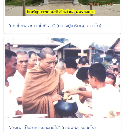
"ทุกข์ใจเพราะตามใจกิเลส" (หลวงปู่เหรียญ วรลาโภ)
"สัญญาเป็นอาหารของคนโง่" (ท่านพ่อลี ธมฺมธโร)