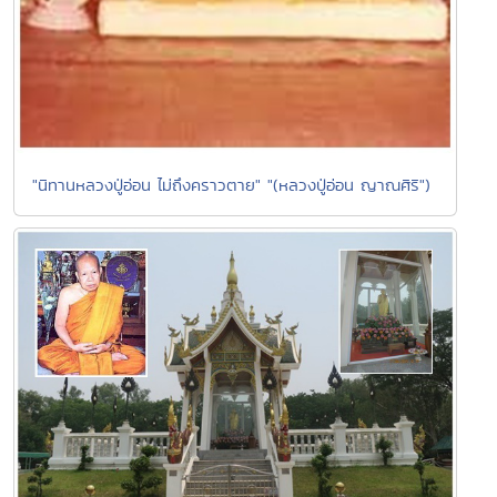
"นิทานหลวงปู่อ่อน ไม่ถึงคราวตาย" "(หลวงปู่อ่อน ญาณศิริ")