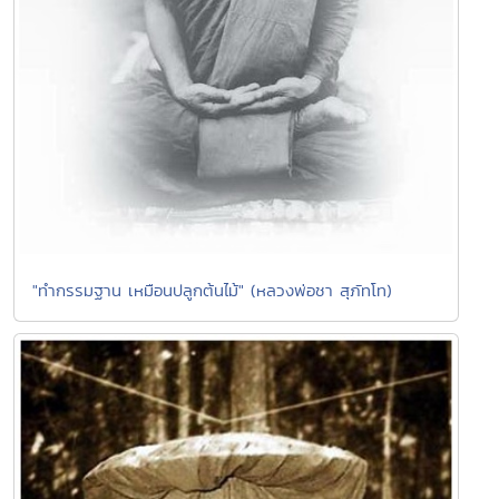
"ทำกรรมฐาน เหมือนปลูกต้นไม้" (หลวงพ่อชา สุภัทโท)