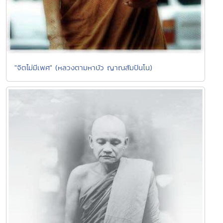
"จิตไม่มีเพศ" (หลวงตามหาบัว ญาณสัมปันโน)