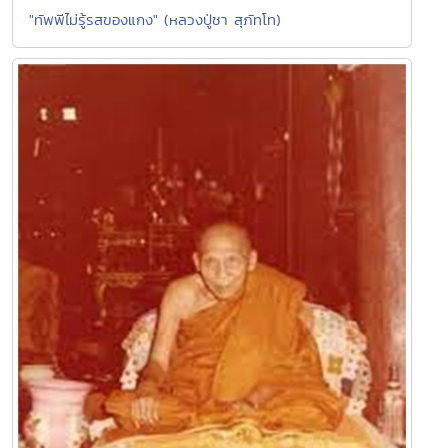
"ทัพพีไม่รู้รสของแกง" (หลวงปู่ชา สุภัทโท)