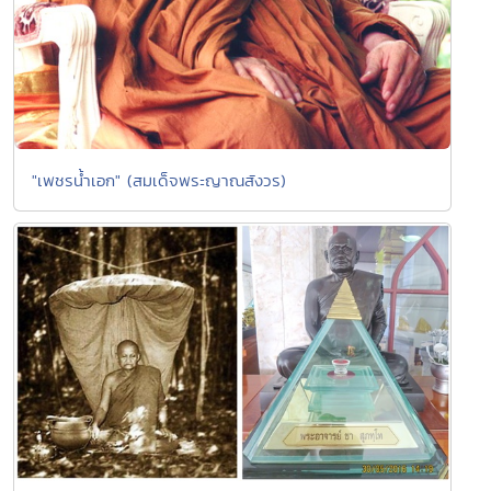
"เพชรน้ำเอก" (สมเด็จพระญาณสังวร)