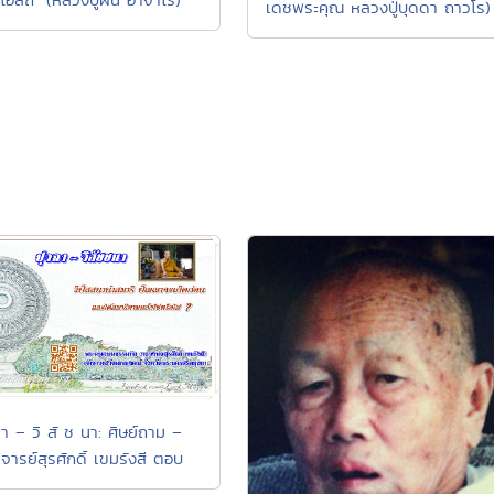
เดชพระคุณ หลวงปู่บุดดา ถาวโร)
ฉา – วิ สั ช นา: ศิษย์ถาม –
จารย์สุรศักดิ์ เขมรังสี ตอบ