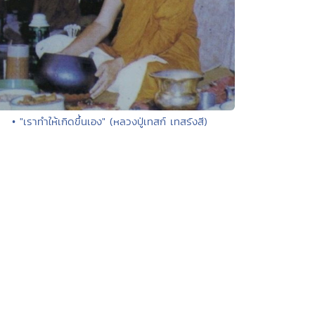
• "เราทำให้เกิดขึ้นเอง" (หลวงปู่เทสก์ เทสรังสี)