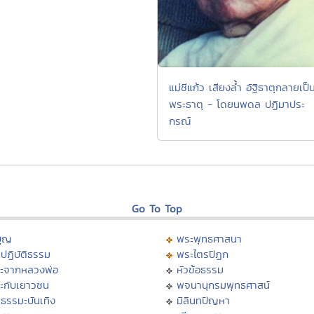
แม่ชีแก้ว เสียงล้ำ อัฐิธาตุกลายเป็
พระธาตุ - โดยนพดล ปฏิมาประ
กรณ์
Go To Top
บุญ
พระพุทธศาสนา
ปฏิบัติธรรม
พระไตรปิฏก
ะจากหลวงพ่อ
หัวข้อธรรม
ะกับเยาวชน
พจนานุกรมพุทธศาสน์
ธรรมะบันเทิง
มิลินทปัญหา