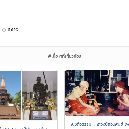
6,690
#เนื้อหาที่เกี่ยวข้อง
หนังสือธรรมะ...หลวงปู่สอนศิษย์ (
โอสถ" (หลวงปู่ฝั้น อาจาโร)