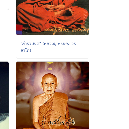
"สำรวมจิต" (หลวงปู่เหรียญ วร
ลาโภ)