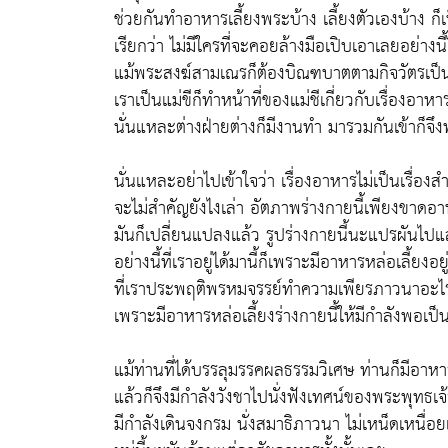
ช่วยกันทำอาหารเลี้ยงพระบ้าง เลี้ยงตัวเองบ้าง ก็เป
เรียกว่า ไม่มีใครที่จะคอยล้างมือเปิบเอาเลยอย่างนี้ไ
แม้พระสงฆ์สามเณรก็ต้องบิณฑบาตตามกิจวัตรเป็น
เราเป็นแม่ขีก็ทำหน้าที่ของแม่ชีเกี่ยวกับเรื่องอาหา
นั่นแหละต่างฝ่ายต่างก็มีงานทำ มารวมกันเข้าก็จึงพ
นั่นแหละอย่าไปเข้าใจว่า เรื่องอาหารไม่เป็นเรื่อง
จะไม่สำคัญยังไงเล่า อัตภาพร่างกายนี้เพียงขาดอาห
มันก็เปลี่ยนแปลงแล้ว รูปร่างกายนี้นะแปรผันไปแ
อย่างนี้ที่เราอยู่ได้มานี้ก็เพราะมีอาหารหล่อเลี้ยงอยู
ที่เราประพฤติพรหมจรรย์ทำความเพียรภาวนาอะไรต
เพราะมีอาหารหล่อเลี้ยงร่างกายนี้ให้มีกำลังพอเป็
แม้ท่านที่ได้บรรลุมรรคผลธรรมวิเศษ ท่านก็มีอาหาร
แล้วก็จึงมีกำลังวังชาไปนั่งฟังเทศน์ของพระพุทธเ
มีกำลังเดินจงกรม นั่งสมาธิภาวนา ไม่เหน็ดเหนื่อยเ