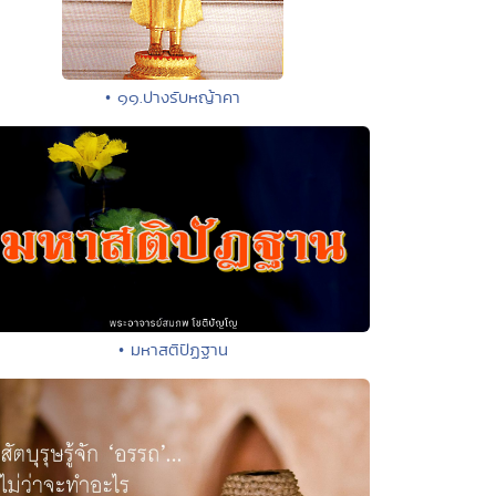
• ๑๑.ปางรับหญ้าคา
• มหาสติปัฏฐาน