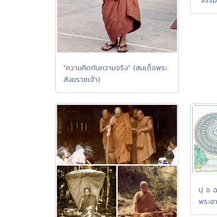
"ความคิดกับความจริง" (สมเด็จพระ
สังฆราชเจ้า)
ปุ จ 
พระอา