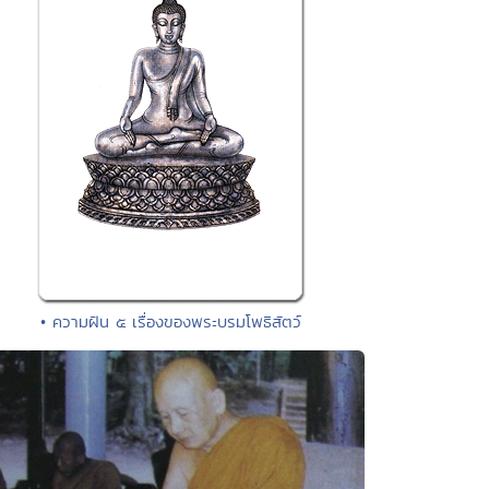
• ความฝัน ๕ เรื่องของพระบรมโพธิสัตว์