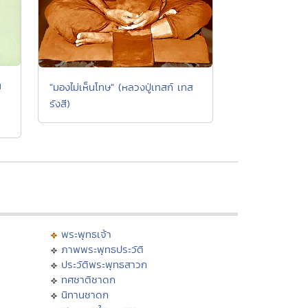
น
"มองไม่เห็นโทษ" (หลวงปู่เทสก์ เทส
รังสี)
พระพุทธเจ้า
ภาพพระพุทธประวัติ
ประวัติพระพุทธสาวก
ทศชาติชาดก
นิทานชาดก