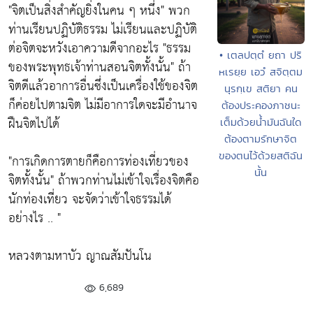
"จิตเป็นสิ่งสำคัญยิ่งในคน ๆ หนึ่ง"
พวก
ท่านเรียนปฏิบัติธรรม ไม่เรียนและปฏิบัติ
ต่อจิตจะหวังเอาความดีจากอะไร
"ธรรม
• เตลปตฺตํ ยถา ปริ
ของพระพุทธเจ้าท่านสอนจิตทั้งนั้น"
ถ้า
หเรยฺย เอวํ สจิตฺตม
จิตดีแล้วอาการอื่นซึ่งเป็นเครื่องใช้ของจิต
นุรกฺเข สติยา คน
ก็ค่อยไปตามจิต ไม่มีอาการใดจะมีอำนาจ
ต้องประคองภาชนะ
ฝืนจิตไปได้
เต็มด้วยน้ำมันฉันใด
ต้องตามรักษาจิต
ของตนไว้ด้วยสติฉัน
"การเกิดการตายก็คือการท่องเที่ยวของ
นั้น
จิตทั้งนั้น"
ถ้าพวกท่านไม่เข้าใจเรื่องจิตคือ
นักท่องเที่ยว จะจัดว่าเข้าใจธรรมได้
อย่างไร .. "
หลวงตามหาบัว ญาณสัมปันโน
6,689