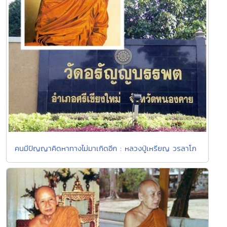
คนมีปัญญาคิดหาทางไม่มาเกิดอีก : หลวงปู่เหรียญ วรลาโภ