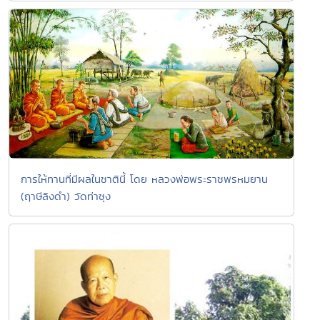
การให้ทานที่มีผลในชาตินี้ โดย หลวงพ่อพระราชพรหมยาน
(ฤาษีลิงดำ) วัดท่าซุง