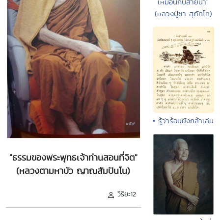
เหมือนกับสายน้ำ"
(หลวงปู่ชา สุภัทฺโท)
• รู้ว่าร้อนยังกล้าเล่น
"ธรรมของพระพุทธเจ้าท่านสอนที่จิต"
(หลวงตามหาบัว ญาณสัมปันโน)
วิริยะ12