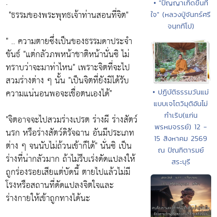
.
• "ปัญญาเกิดขึ้นที่
"ธรรมของพระพุทธเจ้าท่านสอนที่จิต"
ใจ" (หลวงปู่จันทร์ศรี
จนฺททีโป)
" .. ความตายซึ่งเป็นของธรรมดาประจำ
ขันธ์
"แต่กลัวภพหน้าชาติหน้านั่นซิ ไม่
ทราบว่าจะมาท่าไหน"
เพราะจิตที่จะไป
สวมร่างต่าง ๆ นั้น
"เป็นจิตที่ยังมิได้รับ
ความแน่นอนพอจะเชื่อตนเองได้"
• ปฏิบัติธรรมวันแม่
แบบเจโตวิมุติอันไม่
กำเริบ(แก่น
"จิตอาจจะไปสวมร่างเปรต ร่างผี ร่างสัตว์
พรหมจรรย์) 12 -
นรก หรือร่างสัตว์ดิรัจฉาน อันมีประเภท
15 สิงหาคม 2569
ต่าง ๆ จนนับไม่ถ้วนเข้าก็ได้"
นั่นซิ เป็น
ณ ปัณฑิตารมย์
ร่างที่น่ากลัวมาก ถ้าไม่รีบเร่งดัดแปลงให้
สระบุรี
ถูกร่องรอยเสียแต่บัดนี้ ตายไปแล้วไม่มี
โรงหรือสถานที่ดัดแปลงจิตใจและ
ร่างกายให้เข้าถูกทางได้นะ