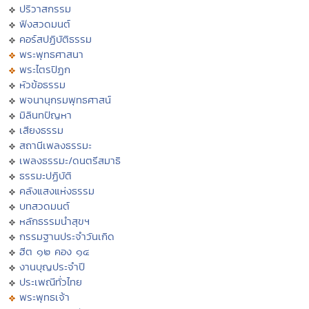
ปริวาสกรรม
ฟังสวดมนต์
คอร์สปฏิบัติธรรม
พระพุทธศาสนา
พระไตรปิฏก
หัวข้อธรรม
พจนานุกรมพุทธศาสน์
มิลินทปัญหา
เสียงธรรม
สถานีเพลงธรรมะ
เพลงธรรมะ/ดนตรีสมาธิ
ธรรมะปฏิบัติ
คลังแสงแห่งธรรม
บทสวดมนต์
หลักธรรมนำสุขฯ
กรรมฐานประจำวันเกิด
ฮีต ๑๒ คอง ๑๔
งานบุญประจำปี
ประเพณีทั่วไทย
พระพุทธเจ้า