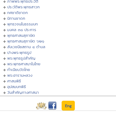
ภาพพระพุทธประวัติ
ประวัติพระพุทธสาวก
ทศชาติชาดก
นิทานชาดก
พุทธวจนในธรรมบท
มงคล ๓๘ ประการ
พุทธศาสนสุภาษิต
พุทธศาสนสุภาษิต ๖๒๑
สังเวชนียสถาน ๔ ตำบล
ปางพระพุทธรูป
พระพุทธรูปสำคัญ
พระพุทธศาสนาในไทย
ทำเนียบวัดไทย
พระอารามหลวง
ศาสนพิธี
อุปสมบทพิธี
วันสำคัญทางศาสนา
Eng