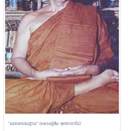
"มรณกรรมฐาน" (หลวงปู่สิม พุทธาจาโร)