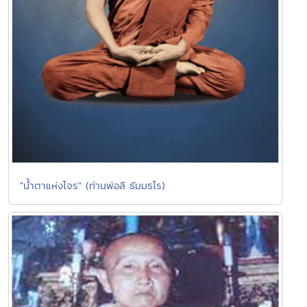
"น้ำตาแห่งโจร" (ท่านพ่อลี ธัมมธโร)