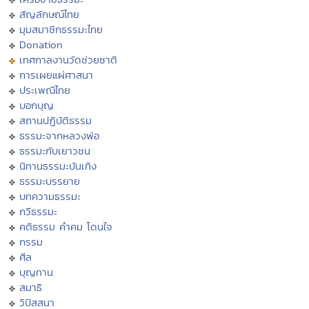
สัญลักษณ์ไทย
มุมสมาชิกธรรมะไทย
Donation
เทศกาลงานวัดช่วยชาติ
การเผยแผ่ศาสนา
ประเพณีไทย
บอกบุญ
สถานปฏิบัติธรรม
ธรรมะจากหลวงพ่อ
ธรรมะกับเยาวชน
นิทานธรรมะบันเทิง
ธรรมะบรรยาย
บทความธรรมะ
กวีธรรมะ
คติธรรม คำคม โดนใจ
กรรม
ศีล
บุญทาน
สมาธิ
วิปัสสนา