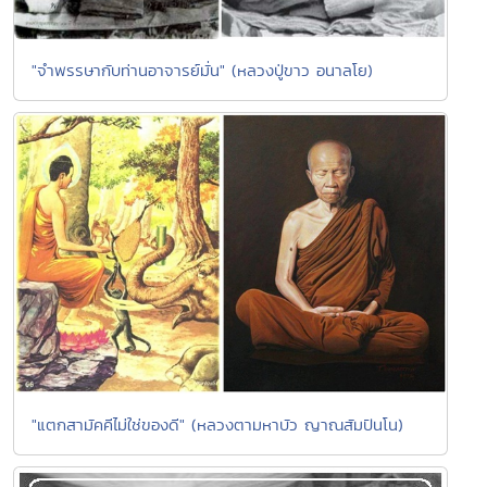
"จำพรรษากับท่านอาจารย์มั่น" (หลวงปู่ขาว อนาลโย)
"แตกสามัคคีไม่ใช่ของดี" (หลวงตามหาบัว ญาณสัมปันโน)