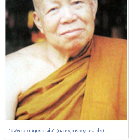
"นิพพาน ดับทุกข์ทางใจ" (หลวงปู่เหรียญ วรลาโภ)