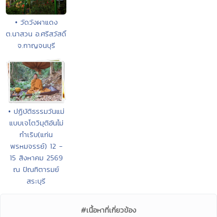
• วัดวังผาแดง
ต.นาสวน อ.ศรีสวัสดิ์
จ.กาญจนบุรี
• ปฏิบัติธรรมวันแม่
แบบเจโตวิมุติอันไม่
กำเริบ(แก่น
พรหมจรรย์) 12 -
15 สิงหาคม 2569
ณ ปัณฑิตารมย์
สระบุรี
#เนื้อหาที่เกี่ยวข้อง