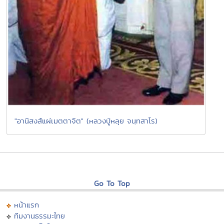
"อานิสงส์แผ่เมตตาจิต" (หลวงปู่หลุย จนฺทสาโร)
Go To Top
หน้าแรก
ทีมงานธรรมะไทย