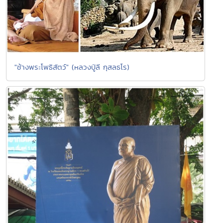
"ช้างพระโพธิสัตว์" (หลวงปู่ลี กุสลธโร)