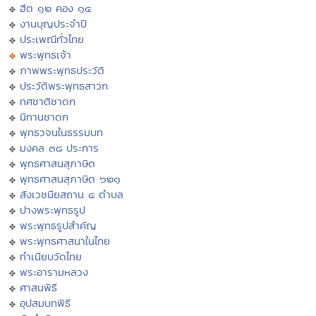
ฮีต ๑๒ คอง ๑๔
งานบุญประจำปี
ประเพณีทั่วไทย
พระพุทธเจ้า
ภาพพระพุทธประวัติ
ประวัติพระพุทธสาวก
ทศชาติชาดก
นิทานชาดก
พุทธวจนในธรรมบท
มงคล ๓๘ ประการ
พุทธศาสนสุภาษิต
พุทธศาสนสุภาษิต ๖๒๑
สังเวชนียสถาน ๔ ตำบล
ปางพระพุทธรูป
พระพุทธรูปสำคัญ
พระพุทธศาสนาในไทย
ทำเนียบวัดไทย
พระอารามหลวง
ศาสนพิธี
อุปสมบทพิธี