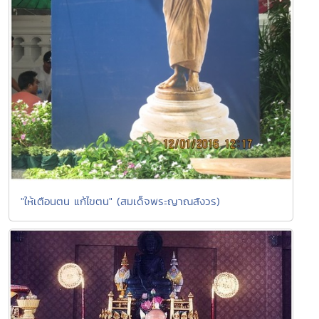
"ให้เตือนตน แก้ไขตน" (สมเด็จพระญาณสังวร)