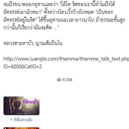
จนถึงขนาดออกอุทานเลยว่า
"โอ้โห จิตของเรานี้ทำไมถึงได้
อัศจรรย์เอานักหนา"
ทั้งสว่างไสวเวิ้งว้างไปหมด
"เป็นของ
อัศจรรย์อยู่ในจิต"
ได้ขึ้นอุทานนะเวลาภาวนาไป ถ้าธรรมะขั้นสูง
กว่านั้นก็เรียกว่ามันจะติด .. "
หลวงตามหาบัว ญาณสัมปันโน
http://www.luangta.com/thamma/thamma_talk_text.ph
ID=4200&CatID=2
6,724
• ที่พึ่งทางใจ