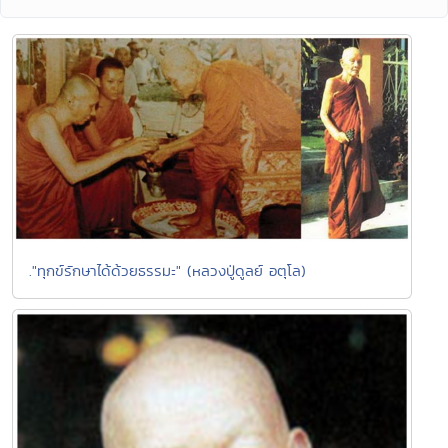
."ทุกข์รักษาได้ด้วยธรรมะ" (หลวงปู่ดูลย์ อตุโล)