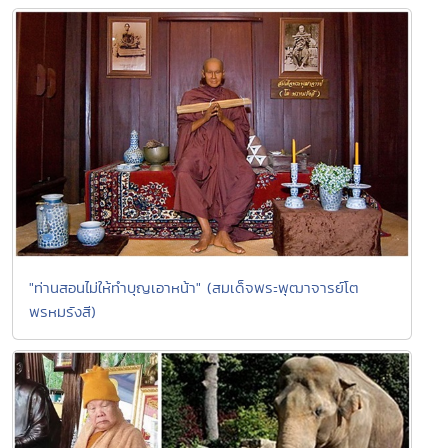
"ท่านสอนไม่ให้ทำบุญเอาหน้า" (สมเด็จพระพุฒาจารย์โต
พรหมรังสี)