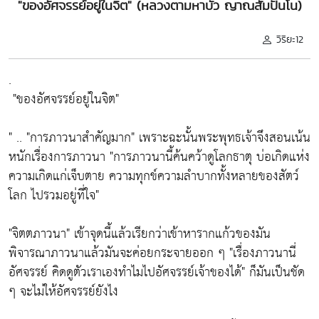
"ของอัศจรรย์อยู่ในจิต" (หลวงตามหาบัว ญาณสัมปันโน)
วิริยะ12
.
"ของอัศจรรย์อยู่ในจิต"
" ..
"การภาวนาสำคัญมาก"
เพราะฉะนั้นพระพุทธเจ้าจึงสอนเน้น
หนักเรื่องการภาวนา
"การภาวนานี้ค้นคว้าดูโลกธาตุ บ่อเกิดแห่ง
ความเกิดแก่เจ็บตาย ความทุกข์ความลำบากทั้งหลายของสัตว์
โลก ไปรวมอยู่ที่ใจ"
"จิตตภาวนา"
เข้าจุดนี้แล้วเรียกว่าเข้าหารากแก้วของมัน
พิจารณาภาวนาแล้วมันจะค่อยกระจายออก ๆ
"เรื่องภาวนานี่
อัศจรรย์ คิดดูตัวเราเองทำไมไปอัศจรรย์เจ้าของได้"
ก็มันเป็นชัด
ๆ จะไม่ให้อัศจรรย์ยังไง