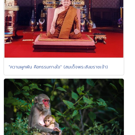
"ความผูกพัน คือกรรมทางใจ" (สมเด็จพระสังฆราชเจ้า)