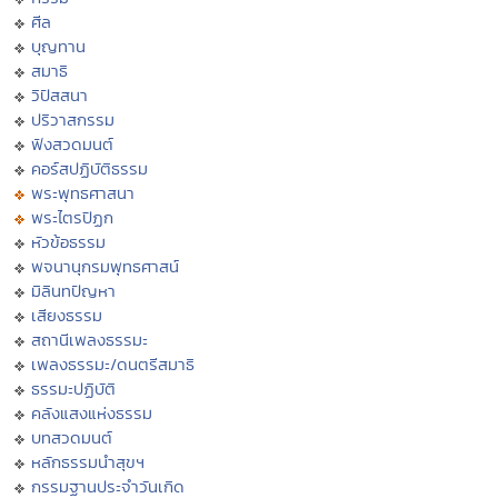
ศีล
บุญทาน
สมาธิ
วิปัสสนา
ปริวาสกรรม
ฟังสวดมนต์
คอร์สปฏิบัติธรรม
พระพุทธศาสนา
พระไตรปิฏก
หัวข้อธรรม
พจนานุกรมพุทธศาสน์
มิลินทปัญหา
เสียงธรรม
สถานีเพลงธรรมะ
เพลงธรรมะ/ดนตรีสมาธิ
ธรรมะปฏิบัติ
คลังแสงแห่งธรรม
บทสวดมนต์
หลักธรรมนำสุขฯ
กรรมฐานประจำวันเกิด