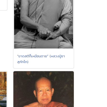
"ขาดสติก็เหมือนตาย" (หลวงปู่ชา
สุภัทโท)