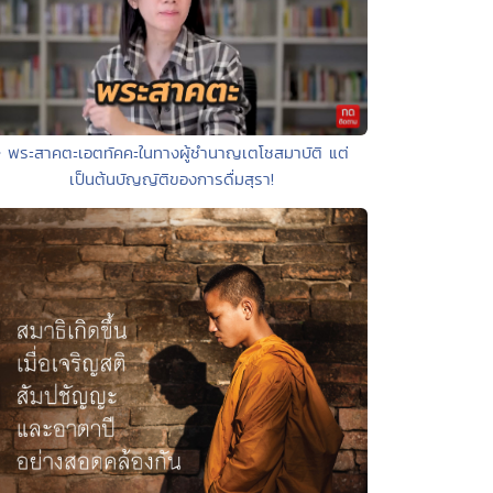
• พระสาคตะเอตทัคคะในทางผู้ชำนาญเตโชสมาบัติ แต่
เป็นต้นบัญญัติของการดื่มสุรา!