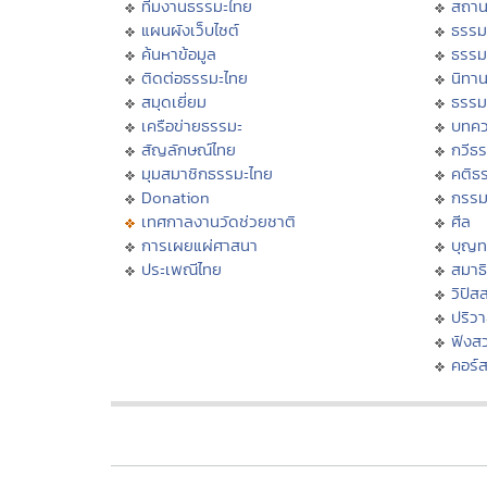
ทีมงานธรรมะไทย
สถาน
แผนผังเว็บไซต์
ธรรม
ค้นหาข้อมูล
ธรรม
ติดต่อธรรมะไทย
นิทาน
สมุดเยี่ยม
ธรรม
เครือข่ายธรรมะ
บทคว
สัญลักษณ์ไทย
กวีธ
มุมสมาชิกธรรมะไทย
คติธ
Donation
กรร
เทศกาลงานวัดช่วยชาติ
ศีล
การเผยแผ่ศาสนา
บุญท
ประเพณีไทย
สมาธิ
วิปัส
ปริว
ฟังส
คอร์ส