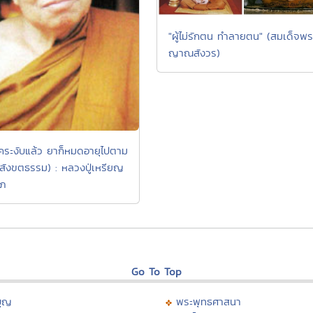
"ผู้ไม่รักตน ทำลายตน" (สมเด็จพร
ญาณสังวร)
โรคระงับแล้ว ยาก็หมดอายุไปตาม
อสังขตธรรม) : หลวงปู่เหรียญ
โภ
Go To Top
บุญ
พระพุทธศาสนา