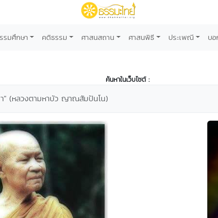
รรมศึกษา
คติธรรม
ศาสนสถาน
ศาสนพิธี
ประเพณี
บอ
ค้นหาในเว็บไซต์ :
นา" (หลวงตามหาบัว ญาณสัมปันโน)