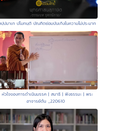
อปฺปมาเท ปโมทนฺติ บัณฑิตย่อมบันเทิงในความไม่ประมาท
• หัวใจของการดำเนินมรรค | สมาธิ | ฟังธรรมะ | พระ
อาจารย์ต้น _220610