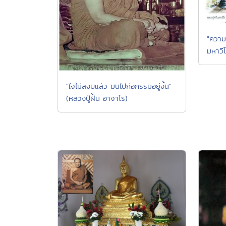
"ความ
มหาวี
"ใจไม่สงบแล้ว มันไปก่อกรรมอยู่งั้น"
(หลวงปู่ฝั้น อาจาโร)