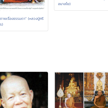
อนาลโย)
ตายเรื่องธรรมดา" (หลวงปู่ศรี
โร)