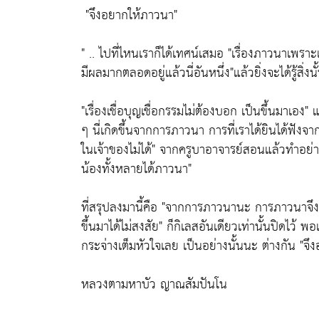
"จึงอยากให้ภาวนา"
" .. ไปที่ไหนเราก็ได้เทศน์เสมอ
"เรื่องภาวนาเพรา
มีผลมากตลอดอยู่แล้วนี่อันหนึ่ง"
แล้วยิ่งจะได้รู้ส
"เรื่องเชื่อบุญเชื่อกรรมไม่ต้องบอก เป็นขึ้นมาเอง"
แ
ๆ นี่เกิดขึ้นจากการภาวนา การที่เราได้ยินได้ฟังจา
ในเจ้าของไม่ได้"
จากครูบาอาจารย์สอนแล้วทำอย่างนั
น้องทั้งหลายได้ภาวนา"
ที่สรุปลงมานี้คือ
"จากการภาวนานะ การภาวนาจึงพิส
ขึ้นมาได้ไม่สงสัย"
ก็กิเลสอันเดียวเท่านั้นปิดไว้ พอ
กระจ่างเต็มหัวใจเลย เป็นอย่างนั้นนะ ต่างกัน
"จึง
หลวงตามหาบัว ญาณสัมปันโน