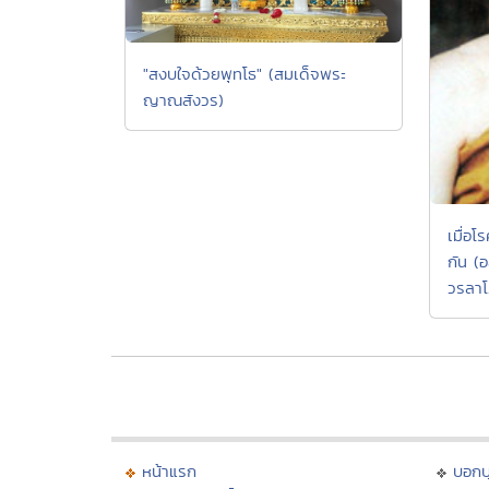
"สงบใจด้วยพุทโธ" (สมเด็จพระ
ญาณสังวร)
เมื่อ
กัน (
วรลา
หน้าแรก
บอก