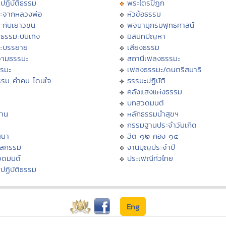
ปฏิบัติธรรม
พระไตรปิฏก
ะจากหลวงพ่อ
หัวข้อธรรม
ะกับเยาวชน
พจนานุกรมพุทธศาสน์
ธรรมะบันเทิง
มิลินทปัญหา
ะบรรยาย
เสียงธรรม
ามธรรมะ
สถานีเพลงธรรมะ
รรมะ
เพลงธรรมะ/ดนตรีสมาธิ
รรม คำคม โดนใจ
ธรรมะปฏิบัติ
ม
คลังแสงแห่งธรรม
บทสวดมนต์
าน
หลักธรรมนำสุขฯ
กรรมฐานประจำวันเกิด
สนา
ฮีต ๑๒ คอง ๑๔
าสกรรม
งานบุญประจำปี
วดมนต์
ประเพณีทั่วไทย
ปฏิบัติธรรม
Eng