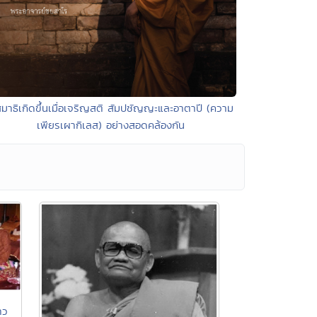
สมาธิเกิดขึ้นเมื่อเจริญสติ สัมปชัญญะและอาตาปี (ความ
เพียรเผากิเลส) อย่างสอดคล้องกัน
าว