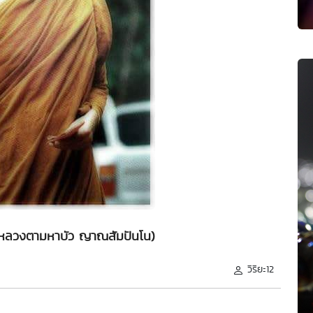
(หลวงตามหาบัว ญาณสัมปันโน)
วิริยะ12