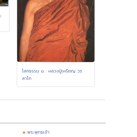
ะ
โลกธรรม ๘ : หลวงปู่เหรียญ วร
ลาโภ
พระพุทธเจ้า