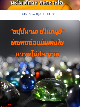
• บทสวดพาหุง + มหากา