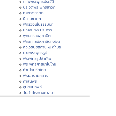
ภาพพระพุทธประวัติ
ประวัติพระพุทธสาวก
ทศชาติชาดก
นิทานชาดก
พุทธวจนในธรรมบท
มงคล ๓๘ ประการ
พุทธศาสนสุภาษิต
พุทธศาสนสุภาษิต ๖๒๑
สังเวชนียสถาน ๔ ตำบล
ปางพระพุทธรูป
พระพุทธรูปสำคัญ
พระพุทธศาสนาในไทย
ทำเนียบวัดไทย
พระอารามหลวง
ศาสนพิธี
อุปสมบทพิธี
วันสำคัญทางศาสนา