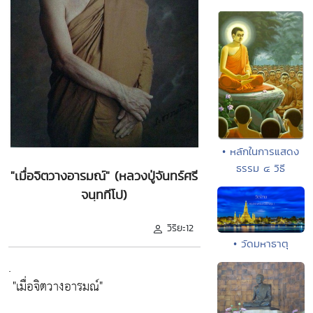
• หลักในการแสดง
ธรรม ๔ วิธี
"เมื่อจิตวางอารมณ์" (หลวงปู่จันทร์ศรี
จนฺททีโป)
วิริยะ12
• วัดมหาธาตุ
.
"เมื่อจิตวางอารมณ์"