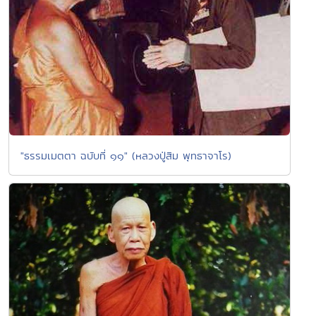
"ธรรมเมตตา ฉบับที่ ๑๑" (หลวงปู่สิม พุทธาจาโร)