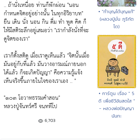
.. ถ้านั่งเหนื่อย ท่านก็พักผ่อน
"นอน
• "ทำบุญได้บุญแท้"
กำหนดจิตอยู่อย่างนั้น ในทุกอิริยาบท"
(หลวงปู่มั่น ภูริทัต
ยืน เดิน นั่ง นอน กิน ดื่ม ทำ พูด คิด ก็
โต)
ให้มีสติระลึกอยู่เสมอว่า
"เรากำลังนั่งที่จะ
ดูจิตของเรา"
เราก็ตั้งสติดู เมื่อเราดูเห็นแล้ว
"จิตนั้นเมื่อ
มันอยู่กับที่แล้ว มันวางอารมณ์ภายนอก
ได้แล้ว ก็จะเกิดปัญญา"
คือความรู้แจ้ง
เห็นจริงขึ้นภายในใจของเราเอง .. "
• การ์ตูน เรื่อง " 5
"๑๐๓ โอวาทธรรมคำสอน"
ดี เพื่อชีวีอันสดใส "
หลวงปู่จันทร์ศรี จนฺททีโป
- หลวงพ่อปัญญา
นันทะ
6,703