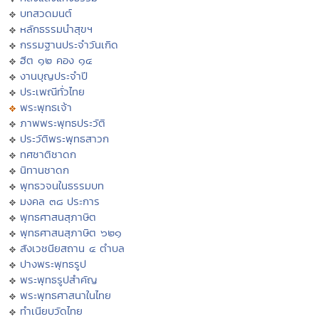
บทสวดมนต์
หลักธรรมนำสุขฯ
กรรมฐานประจำวันเกิด
ฮีต ๑๒ คอง ๑๔
งานบุญประจำปี
ประเพณีทั่วไทย
พระพุทธเจ้า
ภาพพระพุทธประวัติ
ประวัติพระพุทธสาวก
ทศชาติชาดก
นิทานชาดก
พุทธวจนในธรรมบท
มงคล ๓๘ ประการ
พุทธศาสนสุภาษิต
พุทธศาสนสุภาษิต ๖๒๑
สังเวชนียสถาน ๔ ตำบล
ปางพระพุทธรูป
พระพุทธรูปสำคัญ
พระพุทธศาสนาในไทย
ทำเนียบวัดไทย