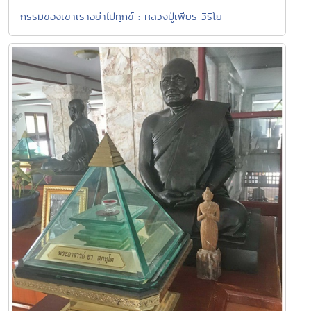
กรรมของเขาเราอย่าไปทุกข์ : หลวงปู่เพียร วิริโย