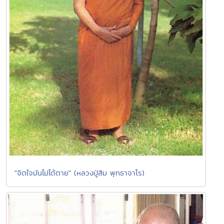
"จิตใจมันไม่ได้ตาย" (หลวงปู่สิม พุทธาจาโร)