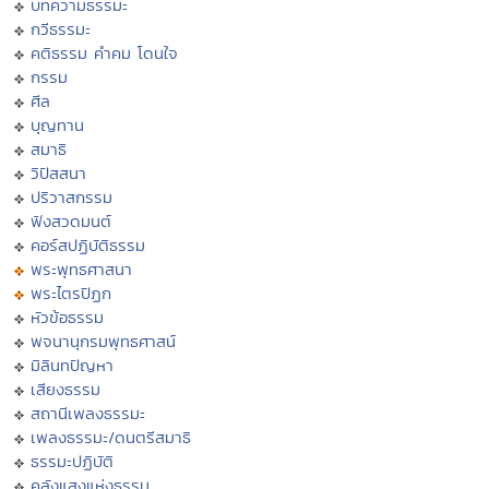
บทความธรรมะ
กวีธรรมะ
คติธรรม คำคม โดนใจ
กรรม
ศีล
บุญทาน
สมาธิ
วิปัสสนา
ปริวาสกรรม
ฟังสวดมนต์
คอร์สปฏิบัติธรรม
พระพุทธศาสนา
พระไตรปิฏก
หัวข้อธรรม
พจนานุกรมพุทธศาสน์
มิลินทปัญหา
เสียงธรรม
สถานีเพลงธรรมะ
เพลงธรรมะ/ดนตรีสมาธิ
ธรรมะปฏิบัติ
คลังแสงแห่งธรรม