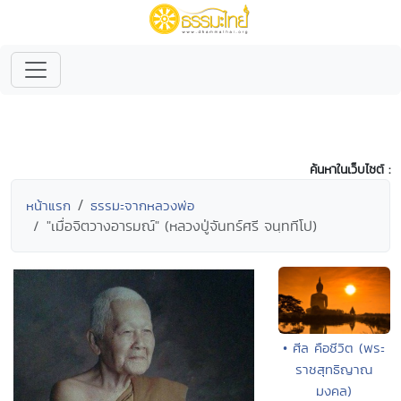
ค้นหาในเว็บไซต์ :
หน้าแรก
ธรรมะจากหลวงพ่อ
"เมื่อจิตวางอารมณ์" (หลวงปู่จันทร์ศรี จนฺททีโป)
• ศีล คือชีวิต (พระ
ราชสุทธิญาณ
มงคล)