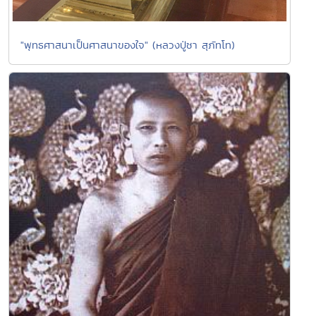
"พุทธศาสนาเป็นศาสนาของใจ" (หลวงปู่ชา สุภัทโท)