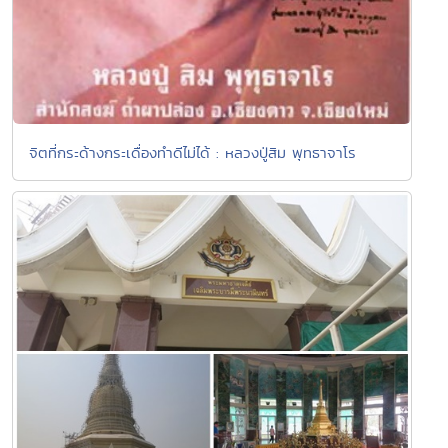
จิตที่กระด้างกระเดื่องทำดีไม่ได้ : หลวงปู่สิม พุทธาจาโร