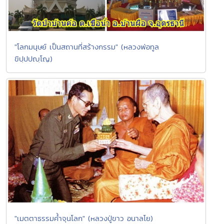
"โลกมนุษย์ เป็นสถานที่สร้างกรรม" (หลวงพ่อทูล
ขิปฺปปญฺโญ)
"เมตตาธรรมค้ำจุนโลก" (หลวงปู่ขาว อนาลโย)