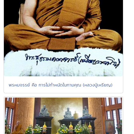
พรหมจรรย์ คือ การไม่กำหนัดในกามคุณ (หลวงปู่เหรียญ)