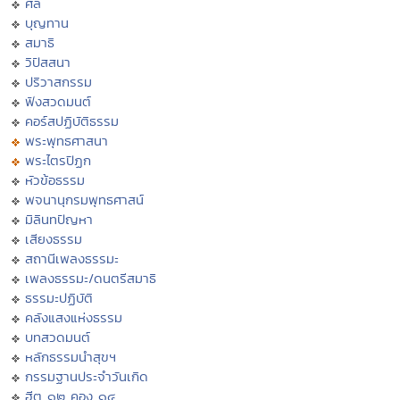
ศีล
บุญทาน
สมาธิ
วิปัสสนา
ปริวาสกรรม
ฟังสวดมนต์
คอร์สปฏิบัติธรรม
พระพุทธศาสนา
พระไตรปิฏก
หัวข้อธรรม
พจนานุกรมพุทธศาสน์
มิลินทปัญหา
เสียงธรรม
สถานีเพลงธรรมะ
เพลงธรรมะ/ดนตรีสมาธิ
ธรรมะปฏิบัติ
คลังแสงแห่งธรรม
บทสวดมนต์
หลักธรรมนำสุขฯ
กรรมฐานประจำวันเกิด
ฮีต ๑๒ คอง ๑๔