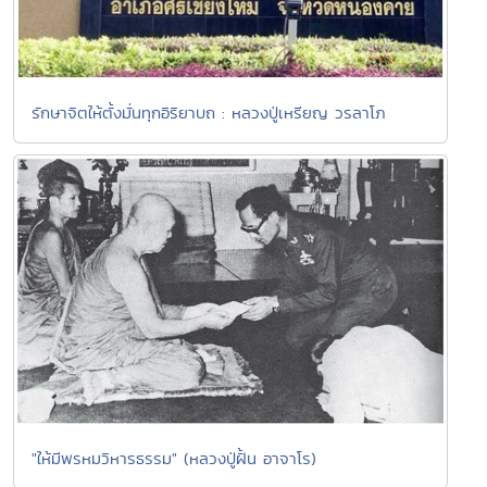
รักษาจิตให้ตั้งมั่นทุกอิริยาบถ : หลวงปู่เหรียญ วรลาโภ
"ให้มีพรหมวิหารธรรม" (หลวงปู่ฝั้น อาจาโร)