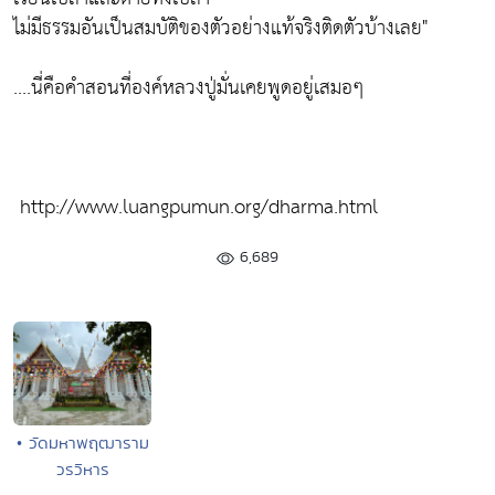
ไม่มีธรรมอันเป็นสมบัติของตัวอย่างแท้จริงติดตัวบ้างเลย"
....นี่คือคำสอนที่องค์หลวงปู่มั่นเคยพูดอยู่เสมอๆ
http://www.luangpumun.org/dharma.html
6,689
• วัดมหาพฤฒาราม
วรวิหาร