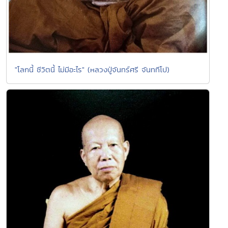
"โลกนี้ ชีวิตนี้ ไม่มีอะไร" (หลวงปู่จันทร์ศรี จันททีโป)