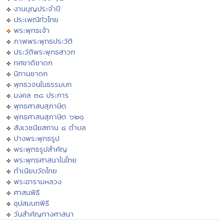
งานบุญประจำปี
ประเพณีทั่วไทย
พระพุทธเจ้า
ภาพพระพุทธประวัติ
ประวัติพระพุทธสาวก
ทศชาติชาดก
นิทานชาดก
พุทธวจนในธรรมบท
มงคล ๓๘ ประการ
พุทธศาสนสุภาษิต
พุทธศาสนสุภาษิต ๖๒๑
สังเวชนียสถาน ๔ ตำบล
ปางพระพุทธรูป
พระพุทธรูปสำคัญ
พระพุทธศาสนาในไทย
ทำเนียบวัดไทย
พระอารามหลวง
ศาสนพิธี
อุปสมบทพิธี
วันสำคัญทางศาสนา